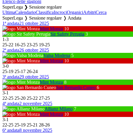
Elenco delle stagioni
SuperLega ❯ Sessione regolare
Ultima
Calendario
Classifica
Incroci
Organici
Arbitri
Cerca
SuperLega ❭ Sessione regolare ❭ Andata
1ª andata
21 ottobre 2025
Mint Monza
10
Sir Safety Perugia
3
1
-
3
25
-
22
16
-
25
23
-
25
19
-
25
2ª andata
26 ottobre 2025
Valsa Modena
5
Mint Monza
10
3
-
0
25
-
19
25
-
17
26
-
24
3ª andata
29 ottobre 2025
Mint Monza
8
San Bernardo Cuneo
6
3
-
1
22
-
25
25
-
20
25
-
22
27
-
25
4ª andata
2 novembre 2025
Allianz Milano
7
Mint Monza
10
3
-
1
22
-
25
25
-
19
25
-
21
28
-
26
6ª andata
8 novembre 2025