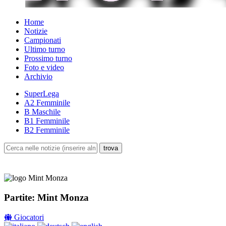
Home
Notizie
Campionati
Ultimo turno
Prossimo turno
Foto e video
Archivio
SuperLega
A2 Femminile
B Maschile
B1 Femminile
B2 Femminile
Partite: Mint Monza
Giocatori