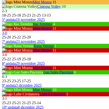
Mint Monza
11
Cisterna Volley
10
2
-
3
18
-
25
25
-
18
25
-
23
21
-
25
13
-
15
5ª andata
16 novembre 2025
Itas Trentino
4
Mint Monza
11
3
-
0
25
-
20
25
-
22
25
-
20
7ª andata
23 novembre 2025
Rana Verona
1
Mint Monza
11
3
-
0
25
-
22
25
-
19
25
-
18
8ª andata
29 novembre 2025
Mint Monza
11
Gas Sales Piacenza
6
0
-
3
23
-
25
23
-
25
17
-
25
9ª andata
3 dicembre 2025
Mint Monza
10
Lube Civitanova
5
3
-
1
25
-
23
25
-
21
21
-
25
25
-
14
10ª andata
8 dicembre 2025