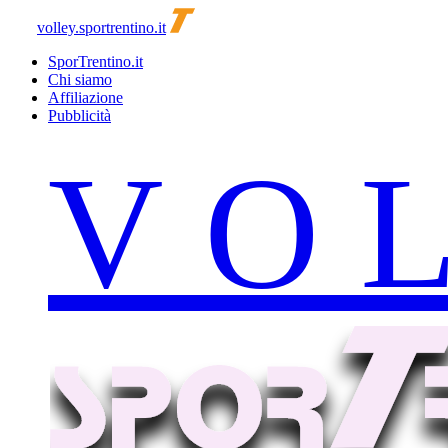
volley.sportrentino.it
SporTrentino.it
Chi siamo
Affiliazione
Pubblicità