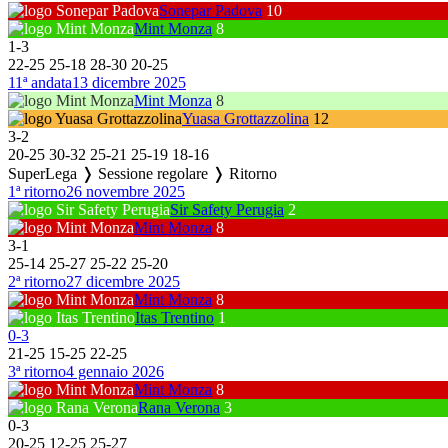
Sonepar Padova
10
Mint Monza
8
1
-
3
22
-
25
25
-
18
28
-
30
20
-
25
11ª andata
13 dicembre 2025
Mint Monza
8
Yuasa Grottazzolina
12
3
-
2
20
-
25
30
-
32
25
-
21
25
-
19
18
-
16
SuperLega ❭ Sessione regolare ❭ Ritorno
1ª ritorno
26 novembre 2025
Sir Safety Perugia
2
Mint Monza
8
3
-
1
25
-
14
25
-
27
25
-
22
25
-
20
2ª ritorno
27 dicembre 2025
Mint Monza
8
Itas Trentino
1
0
-
3
21
-
25
15
-
25
22
-
25
3ª ritorno
4 gennaio 2026
Mint Monza
8
Rana Verona
3
0
-
3
20
-
25
12
-
25
25
-
27