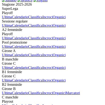
Stagione 2025-2026
SuperLega
Playoff
Ultima
Calendario
Classifica
Incroci
Organici
Sessione regolare
Ultima
Calendario
Classifica
Incroci
Organici
A2 femminile
Playoff
Ultima
Calendario
Classifica
Incroci
Organici
Pool promozione
Ultima
Calendario
Classifica
Incroci
Organici
Girone A
Ultima
Calendario
Classifica
Incroci
Organici
B maschile
Girone C
Ultima
Calendario
Classifica
Incroci
Organici
B1 femminile
Girone C
Ultima
Calendario
Classifica
Incroci
Organici
B2 femminile
Girone B
Ultima
Calendario
Classifica
Incroci
Organici
Marcatori
C maschile
Playout