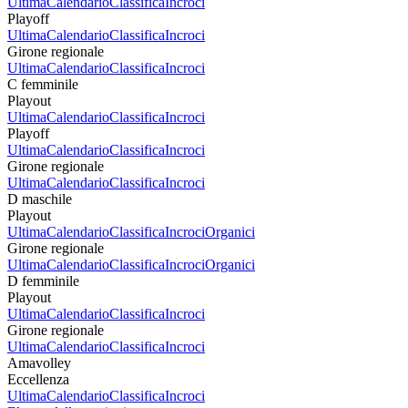
Ultima
Calendario
Classifica
Incroci
Playoff
Ultima
Calendario
Classifica
Incroci
Girone regionale
Ultima
Calendario
Classifica
Incroci
C femminile
Playout
Ultima
Calendario
Classifica
Incroci
Playoff
Ultima
Calendario
Classifica
Incroci
Girone regionale
Ultima
Calendario
Classifica
Incroci
D maschile
Playout
Ultima
Calendario
Classifica
Incroci
Organici
Girone regionale
Ultima
Calendario
Classifica
Incroci
Organici
D femminile
Playout
Ultima
Calendario
Classifica
Incroci
Girone regionale
Ultima
Calendario
Classifica
Incroci
Amavolley
Eccellenza
Ultima
Calendario
Classifica
Incroci