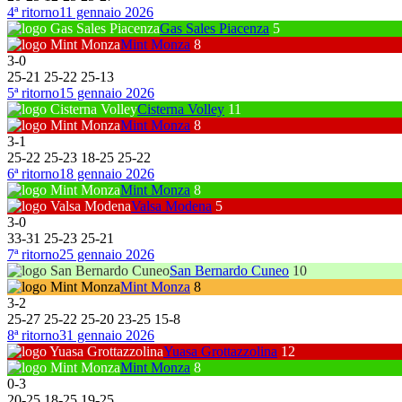
4ª ritorno
11 gennaio 2026
Gas Sales Piacenza
5
Mint Monza
8
3
-
0
25
-
21
25
-
22
25
-
13
5ª ritorno
15 gennaio 2026
Cisterna Volley
11
Mint Monza
8
3
-
1
25
-
22
25
-
23
18
-
25
25
-
22
6ª ritorno
18 gennaio 2026
Mint Monza
8
Valsa Modena
5
3
-
0
33
-
31
25
-
23
25
-
21
7ª ritorno
25 gennaio 2026
San Bernardo Cuneo
10
Mint Monza
8
3
-
2
25
-
27
25
-
22
25
-
20
23
-
25
15
-
8
8ª ritorno
31 gennaio 2026
Yuasa Grottazzolina
12
Mint Monza
8
0
-
3
20
-
25
18
-
25
19
-
25