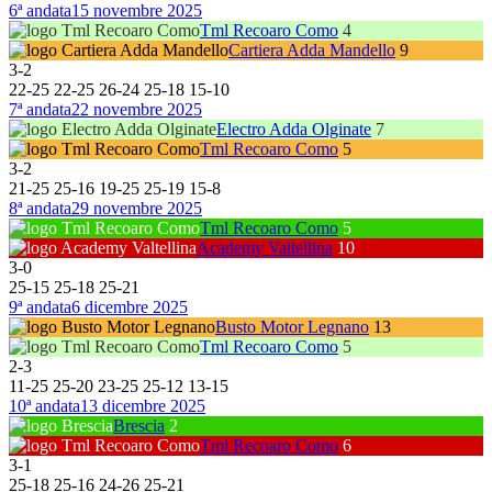
6ª andata
15 novembre 2025
Tml Recoaro Como
4
Cartiera Adda Mandello
9
3
-
2
22
-
25
22
-
25
26
-
24
25
-
18
15
-
10
7ª andata
22 novembre 2025
Electro Adda Olginate
7
Tml Recoaro Como
5
3
-
2
21
-
25
25
-
16
19
-
25
25
-
19
15
-
8
8ª andata
29 novembre 2025
Tml Recoaro Como
5
Academy Valtellina
10
3
-
0
25
-
15
25
-
18
25
-
21
9ª andata
6 dicembre 2025
Busto Motor Legnano
13
Tml Recoaro Como
5
2
-
3
11
-
25
25
-
20
23
-
25
25
-
12
13
-
15
10ª andata
13 dicembre 2025
Brescia
2
Tml Recoaro Como
6
3
-
1
25
-
18
25
-
16
24
-
26
25
-
21