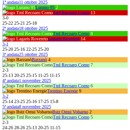
1ª andata
11 ottobre 2025
Lurano 95
2
Tml Recoaro Como
13
3
-
0
25
-
22
25
-
21
25
-
18
2ª andata
18 ottobre 2025
Tml Recoaro Como
8
Lagaris Rovereto
14
3
-
1
25
-
20
25
-
16
22
-
25
25
-
20
3ª andata
25 ottobre 2025
Barzanò
4
Tml Recoaro Como
7
2
-
3
25
-
13
20
-
25
25
-
15
11
-
25
11
-
15
4ª andata
1 novembre 2025
Tml Recoaro Como
6
Trentino Energie
9
3
-
2
25
-
14
23
-
25
25
-
16
17
-
25
15
-
8
5ª andata
8 novembre 2025
Bstz Omsi Vobarno
2
Tml Recoaro Como
5
2
-
3
24
-
26
28
-
26
25
-
13
20
-
25
11
-
15