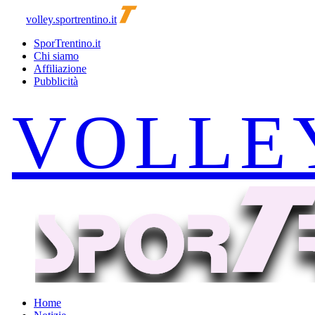
volley.sportrentino.it
SporTrentino.it
Chi siamo
Affiliazione
Pubblicità
Home