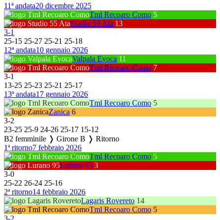
11ª andata
20 dicembre 2025
Tml Recoaro Como
5
Studio 55 Ata
13
3
-
1
25
-
15
25
-
27
25
-
21
25
-
18
12ª andata
10 gennaio 2026
Valpala Evoca
11
Tml Recoaro Como
7
3
-
1
13
-
25
25
-
23
25
-
21
25
-
17
13ª andata
17 gennaio 2026
Tml Recoaro Como
5
Zanica
6
3
-
2
23
-
25
25
-
9
24
-
26
25
-
17
15
-
12
B2 femminile ❭ Girone B ❭ Ritorno
1ª ritorno
7 febbraio 2026
Tml Recoaro Como
5
Lurano 95
3
3
-
0
25
-
22
26
-
24
25
-
16
2ª ritorno
14 febbraio 2026
Lagaris Rovereto
14
Tml Recoaro Como
5
3
-
2