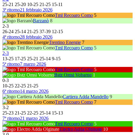
25
-
21
25
-
20
10
-
25
21
-
25
15
-
11
3ª ritorno
21 febbraio 2026
Tml Recoaro Como
5
Barzanò
8
2
-
3
26
-
24
25
-
14
21
-
25
37
-
39
12
-
15
4ª ritorno
28 febbraio 2026
Trentino Energie
7
Tml Recoaro Como
5
2
-
3
13
-
25
17
-
25
25
-
21
25
-
14
9
-
15
5ª ritorno
7 marzo 2026
Tml Recoaro Como
5
Bstz Omsi Vobarno
1
0
-
3
10
-
25
22
-
25
21
-
25
6ª ritorno
14 marzo 2026
Cartiera Adda Mandello
9
Tml Recoaro Como
7
3
-
2
25
-
23
21
-
25
22
-
25
25
-
14
15
-
13
7ª ritorno
21 marzo 2026
Tml Recoaro Como
5
Electro Adda Olginate
10
3
-
0