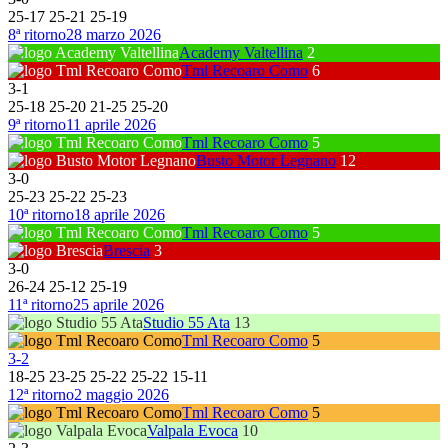
25
-
17
25
-
21
25
-
19
8ª ritorno
28 marzo 2026
Academy Valtellina
2
Tml Recoaro Como
6
3
-
1
25
-
18
25
-
20
21
-
25
25
-
20
9ª ritorno
11 aprile 2026
Tml Recoaro Como
5
Busto Motor Legnano
12
3
-
0
25
-
23
25
-
22
25
-
23
10ª ritorno
18 aprile 2026
Tml Recoaro Como
5
Brescia
3
3
-
0
26
-
24
25
-
12
25
-
19
11ª ritorno
25 aprile 2026
Studio 55 Ata
13
Tml Recoaro Como
5
3
-
2
18
-
25
23
-
25
25
-
22
25
-
22
15
-
11
12ª ritorno
2 maggio 2026
Tml Recoaro Como
5
Valpala Evoca
10