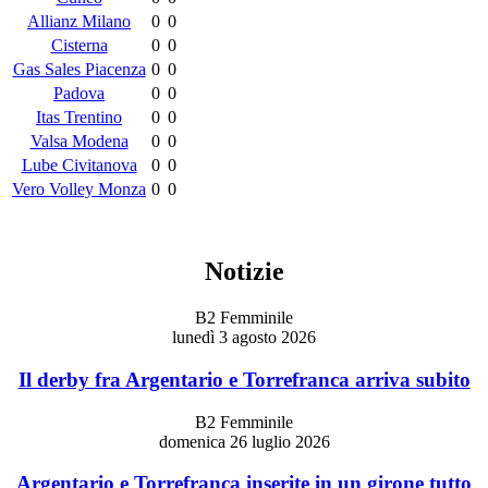
Allianz Milano
0
0
Cisterna
0
0
Gas Sales Piacenza
0
0
Padova
0
0
Itas Trentino
0
0
Valsa Modena
0
0
Lube Civitanova
0
0
Vero Volley Monza
0
0
Notizie
B2 Femminile
lunedì 3 agosto 2026
Il derby fra Argentario e Torrefranca arriva subito
B2 Femminile
domenica 26 luglio 2026
Argentario e Torrefranca inserite in un girone tutto