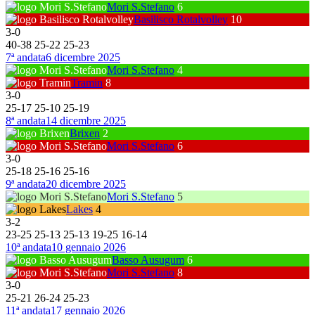
Mori S.Stefano
6
Basilisco Rotalvolley
10
3
-
0
40
-
38
25
-
22
25
-
23
7ª andata
6 dicembre 2025
Mori S.Stefano
4
Tramin
8
3
-
0
25
-
17
25
-
10
25
-
19
8ª andata
14 dicembre 2025
Brixen
2
Mori S.Stefano
6
3
-
0
25
-
18
25
-
16
25
-
16
9ª andata
20 dicembre 2025
Mori S.Stefano
5
Lakes
4
3
-
2
23
-
25
25
-
13
25
-
13
19
-
25
16
-
14
10ª andata
10 gennaio 2026
Basso Ausugum
6
Mori S.Stefano
8
3
-
0
25
-
21
26
-
24
25
-
23
11ª andata
17 gennaio 2026