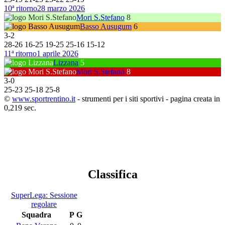
10ª ritorno
28 marzo 2026
Mori S.Stefano
8
Basso Ausugum
6
3
-
2
28
-
26
16
-
25
19
-
25
25
-
16
15
-
12
11ª ritorno
1 aprile 2026
Lizzana
5
Mori S.Stefano
8
3
-
0
25
-
23
25
-
18
25
-
8
©
www.sportrentino.it
- strumenti per i siti sportivi - pagina creata in
0,219 sec.
Classifica
SuperLega: Sessione
regolare
Squadra
P
G