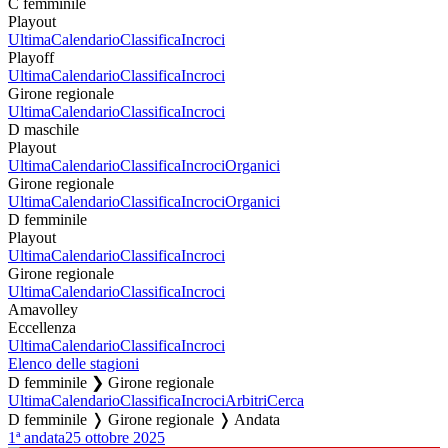
C femminile
Playout
Ultima
Calendario
Classifica
Incroci
Playoff
Ultima
Calendario
Classifica
Incroci
Girone regionale
Ultima
Calendario
Classifica
Incroci
D maschile
Playout
Ultima
Calendario
Classifica
Incroci
Organici
Girone regionale
Ultima
Calendario
Classifica
Incroci
Organici
D femminile
Playout
Ultima
Calendario
Classifica
Incroci
Girone regionale
Ultima
Calendario
Classifica
Incroci
Amavolley
Eccellenza
Ultima
Calendario
Classifica
Incroci
Elenco delle stagioni
D femminile ❯ Girone regionale
Ultima
Calendario
Classifica
Incroci
Arbitri
Cerca
D femminile ❭ Girone regionale ❭ Andata
1ª andata
25 ottobre 2025