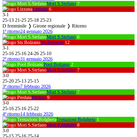
Mori S.Stefano
7
Lizzana
6
3
-
1
25
-
13
21
-
25
25
-
18
25
-
23
D femminile ❭ Girone regionale ❭ Ritorno
1ª ritorno
24 gennaio 2026
Mori S.Stefano
6
Sts Bolzano
12
3
-
1
25
-
16
25
-
16
24
-
26
25
-
10
2ª ritorno
31 gennaio 2026
Pool Bolzano
2
Mori S.Stefano
7
3
-
0
25
-
20
25
-
13
25
-
15
3ª ritorno
7 febbraio 2026
Mori S.Stefano
7
Predaia
9
3
-
0
25
-
16
25
-
16
25
-
22
4ª ritorno
14 febbraio 2026
Tentazioni Bolghera
1
Mori S.Stefano
8
3
-
0
25
-
15
25
-
16
25
-
14