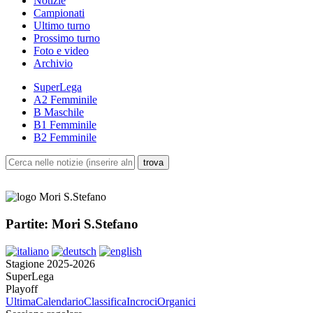
Notizie
Campionati
Ultimo turno
Prossimo turno
Foto e video
Archivio
SuperLega
A2 Femminile
B Maschile
B1 Femminile
B2 Femminile
Partite: Mori S.Stefano
Stagione 2025-2026
SuperLega
Playoff
Ultima
Calendario
Classifica
Incroci
Organici