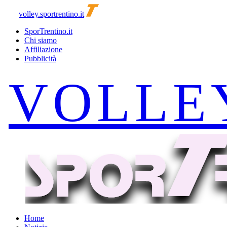
volley.sportrentino.it
SporTrentino.it
Chi siamo
Affiliazione
Pubblicità
Home