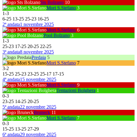
Sts Bolzano
10
Mori S.Stefano
3
1
-
3
6
-
25
13
-
25
25
-
23
16
-
25
2ª andata
1 novembre 2025
Mori S.Stefano
6
Pool Bolzano
3
1
-
3
25
-
23
17
-
25
20
-
25
22
-
25
3ª andata
8 novembre 2025
Predaia
5
Mori S.Stefano
7
3
-
2
15
-
25
25
-
23
23
-
25
25
-
17
17
-
15
4ª andata
15 novembre 2025
Mori S.Stefano
9
Tentazioni Bolghera
1
0
-
3
23
-
25
14
-
25
20
-
25
5ª andata
22 novembre 2025
Bruneck
11
Mori S.Stefano
7
0
-
3
15
-
25
13
-
25
27
-
29
6ª andata
29 novembre 2025