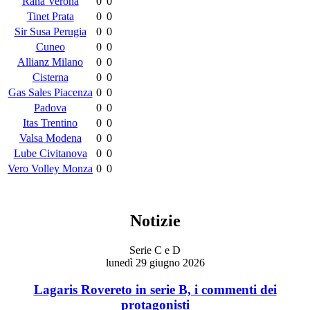
Rana Verona
0
0
Tinet Prata
0
0
Sir Susa Perugia
0
0
Cuneo
0
0
Allianz Milano
0
0
Cisterna
0
0
Gas Sales Piacenza
0
0
Padova
0
0
Itas Trentino
0
0
Valsa Modena
0
0
Lube Civitanova
0
0
Vero Volley Monza
0
0
Notizie
Serie C e D
lunedì 29 giugno 2026
Lagaris Rovereto in serie B, i commenti dei
protagonisti