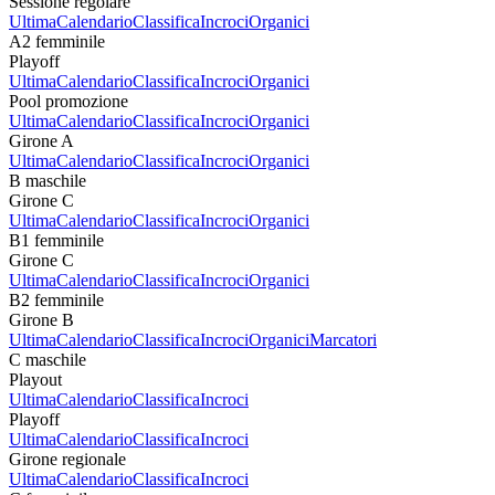
Sessione regolare
Ultima
Calendario
Classifica
Incroci
Organici
A2 femminile
Playoff
Ultima
Calendario
Classifica
Incroci
Organici
Pool promozione
Ultima
Calendario
Classifica
Incroci
Organici
Girone A
Ultima
Calendario
Classifica
Incroci
Organici
B maschile
Girone C
Ultima
Calendario
Classifica
Incroci
Organici
B1 femminile
Girone C
Ultima
Calendario
Classifica
Incroci
Organici
B2 femminile
Girone B
Ultima
Calendario
Classifica
Incroci
Organici
Marcatori
C maschile
Playout
Ultima
Calendario
Classifica
Incroci
Playoff
Ultima
Calendario
Classifica
Incroci
Girone regionale
Ultima
Calendario
Classifica
Incroci