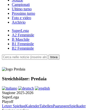
Notizie
Campionati
Ultimo turno
Prossimo turno
Foto e video
Archivio
SuperLega
A2 Femminile
B Maschile
B1 Femminile
B2 Femminile
Streichhölzer: Predaia
Stagione 2025-2026
SuperLega
Playoff
Letzer Spieltag
Kalender
Tabellen
Paarungen
Spielkader