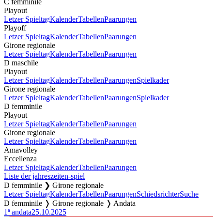
C femminile
Playout
Letzer Spieltag
Kalender
Tabellen
Paarungen
Playoff
Letzer Spieltag
Kalender
Tabellen
Paarungen
Girone regionale
Letzer Spieltag
Kalender
Tabellen
Paarungen
D maschile
Playout
Letzer Spieltag
Kalender
Tabellen
Paarungen
Spielkader
Girone regionale
Letzer Spieltag
Kalender
Tabellen
Paarungen
Spielkader
D femminile
Playout
Letzer Spieltag
Kalender
Tabellen
Paarungen
Girone regionale
Letzer Spieltag
Kalender
Tabellen
Paarungen
Amavolley
Eccellenza
Letzer Spieltag
Kalender
Tabellen
Paarungen
Liste der jahreszeiten-spiel
D femminile ❯ Girone regionale
Letzer Spieltag
Kalender
Tabellen
Paarungen
Schiedsrichter
Suche
D femminile ❭ Girone regionale ❭ Andata
1ª andata
25.10.2025