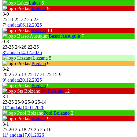
Lakes
5
Predaia
9
3
-
0
25
-
11
25
-
22
25
-
23
7ª andata
06.12.2025
Predaia
10
Basso Ausugum
7
0
-
3
23
-
25
24
-
26
22
-
25
8ª andata
14.12.2025
Lizzana
5
Predaia
9
3
-
2
20
-
25
25
-
13
25
-
17
21
-
25
15
-
9
9ª andata
20.12.2025
Predaia
9
Sts Bolzano
12
3
-
1
23
-
25
25
-
9
25
-
9
25
-
14
10ª andata
10.01.2026
Pool Bolzano
2
Predaia
9
3
-
1
25
-
20
25
-
18
23
-
25
25
-
16
11ª andata
17.01.2026