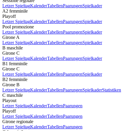
Sessione regolare
Letzer Spieltag
Kalender
Tabellen
Paarungen
Spielkader
A2 femminile
Playoff
Letzer Spieltag
Kalender
Tabellen
Paarungen
Spielkader
Pool promozione
Letzer Spieltag
Kalender
Tabellen
Paarungen
Spielkader
Girone A
Letzer Spieltag
Kalender
Tabellen
Paarungen
Spielkader
B maschile
Girone C
Letzer Spieltag
Kalender
Tabellen
Paarungen
Spielkader
B1 femminile
Girone C
Letzer Spieltag
Kalender
Tabellen
Paarungen
Spielkader
B2 femminile
Girone B
Letzer Spieltag
Kalender
Tabellen
Paarungen
Spielkader
Statistiken
C maschile
Playout
Letzer Spieltag
Kalender
Tabellen
Paarungen
Playoff
Letzer Spieltag
Kalender
Tabellen
Paarungen
Girone regionale
Letzer Spieltag
Kalender
Tabellen
Paarungen