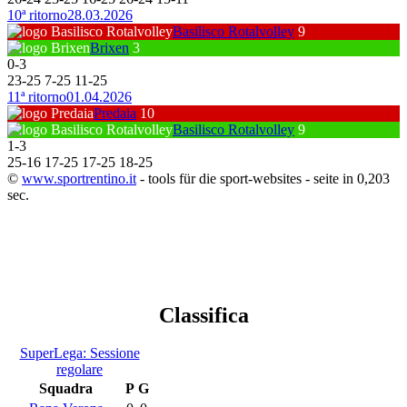
10ª ritorno
28.03.2026
Basilisco Rotalvolley
9
Brixen
3
0
-
3
23
-
25
7
-
25
11
-
25
11ª ritorno
01.04.2026
Predaia
10
Basilisco Rotalvolley
9
1
-
3
25
-
16
17
-
25
17
-
25
18
-
25
©
www.sportrentino.it
- tools für die sport-websites - seite in 0,203
sec.
Classifica
SuperLega: Sessione
regolare
Squadra
P
G