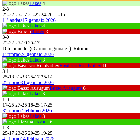
Lakes
4
2
-
3
25
-
22
25
-
17
21
-
25
24
-
26
11
-
15
11ª andata
17 gennaio 2026
Lakes
4
Brixen
3
3
-
0
25
-
22
25
-
16
25
-
17
D femminile ❭ Girone regionale ❭ Ritorno
1ª ritorno
24 gennaio 2026
Lakes
3
Basilisco Rotalvolley
10
3
-
1
25
-
18
31
-
33
25
-
17
25
-
14
2ª ritorno
31 gennaio 2026
Basso Ausugum
8
Lakes
3
1
-
3
17
-
25
27
-
25
18
-
25
17
-
25
3ª ritorno
7 febbraio 2026
Lakes
3
Lizzana
6
1
-
3
25
-
17
23
-
25
20
-
25
19
-
25
4ª ritorno
14 febbraio 2026