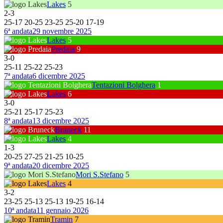
Lakes
5
2
-
3
25
-
17
20
-
25
23
-
25
25
-
20
17
-
19
6ª andata
29 novembre 2025
Lakes
5
Predaia
9
3
-
0
25
-
11
25
-
22
25
-
23
7ª andata
6 dicembre 2025
Tentazioni Bolghera
1
Lakes
6
3
-
0
25
-
21
25
-
17
25
-
23
8ª andata
13 dicembre 2025
Bruneck
11
Lakes
4
1
-
3
20
-
25
27
-
25
21
-
25
10
-
25
9ª andata
20 dicembre 2025
Mori S.Stefano
5
Lakes
4
3
-
2
23
-
25
25
-
13
25
-
13
19
-
25
16
-
14
10ª andata
11 gennaio 2026
Tramin
7