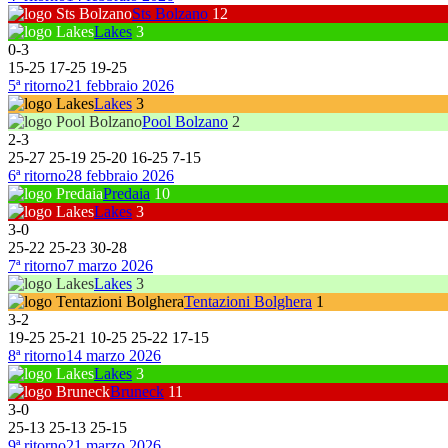
Sts Bolzano
12
Lakes
3
0
-
3
15
-
25
17
-
25
19
-
25
5ª ritorno
21 febbraio 2026
Lakes
3
Pool Bolzano
2
2
-
3
25
-
27
25
-
19
25
-
20
16
-
25
7
-
15
6ª ritorno
28 febbraio 2026
Predaia
10
Lakes
3
3
-
0
25
-
22
25
-
23
30
-
28
7ª ritorno
7 marzo 2026
Lakes
3
Tentazioni Bolghera
1
3
-
2
19
-
25
25
-
21
10
-
25
25
-
22
17
-
15
8ª ritorno
14 marzo 2026
Lakes
3
Bruneck
11
3
-
0
25
-
13
25
-
13
25
-
15
9ª ritorno
21 marzo 2026