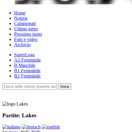
Home
Notizie
Campionati
Ultimo turno
Prossimo turno
Foto e video
Archivio
SuperLega
A2 Femminile
B Maschile
B1 Femminile
B2 Femminile
Partite: Lakes