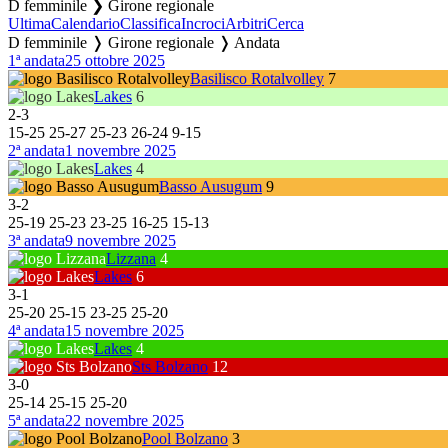
D femminile ❯ Girone regionale
Ultima
Calendario
Classifica
Incroci
Arbitri
Cerca
D femminile ❭ Girone regionale ❭ Andata
1ª andata
25 ottobre 2025
Basilisco Rotalvolley
7
Lakes
6
2
-
3
15
-
25
25
-
27
25
-
23
26
-
24
9
-
15
2ª andata
1 novembre 2025
Lakes
4
Basso Ausugum
9
3
-
2
25
-
19
25
-
23
23
-
25
16
-
25
15
-
13
3ª andata
9 novembre 2025
Lizzana
4
Lakes
6
3
-
1
25
-
20
25
-
15
23
-
25
25
-
20
4ª andata
15 novembre 2025
Lakes
4
Sts Bolzano
12
3
-
0
25
-
14
25
-
15
25
-
20
5ª andata
22 novembre 2025
Pool Bolzano
3