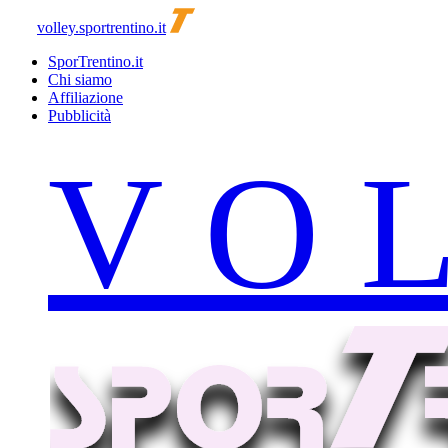
volley.sportrentino.it
SporTrentino.it
Chi siamo
Affiliazione
Pubblicità