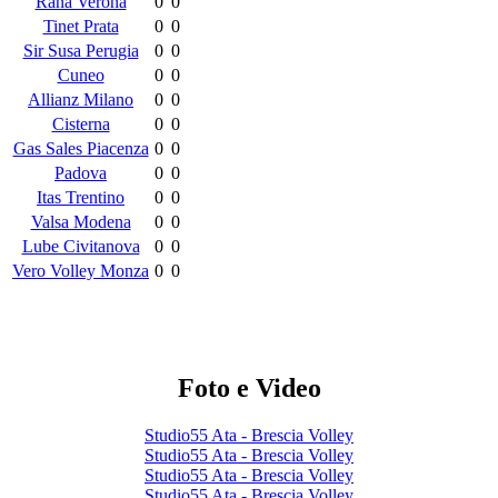
Rana Verona
0
0
Tinet Prata
0
0
Sir Susa Perugia
0
0
Cuneo
0
0
Allianz Milano
0
0
Cisterna
0
0
Gas Sales Piacenza
0
0
Padova
0
0
Itas Trentino
0
0
Valsa Modena
0
0
Lube Civitanova
0
0
Vero Volley Monza
0
0
Foto e Video
Studio55 Ata - Brescia Volley
Studio55 Ata - Brescia Volley
Studio55 Ata - Brescia Volley
Studio55 Ata - Brescia Volley