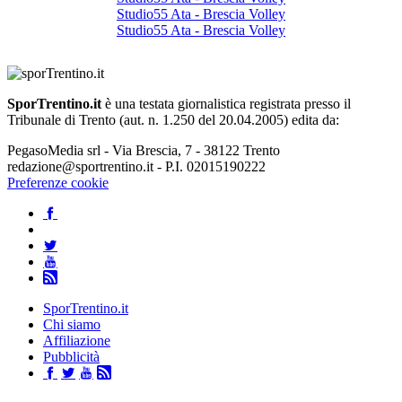
Studio55 Ata - Brescia Volley
Studio55 Ata - Brescia Volley
SporTrentino.it
è una testata giornalistica registrata presso il
Tribunale di Trento (aut. n. 1.250 del 20.04.2005) edita da:
PegasoMedia srl - Via Brescia, 7 - 38122 Trento
redazione@sportrentino.it - P.I. 02015190222
Preferenze cookie
SporTrentino.it
Chi siamo
Affiliazione
Pubblicità