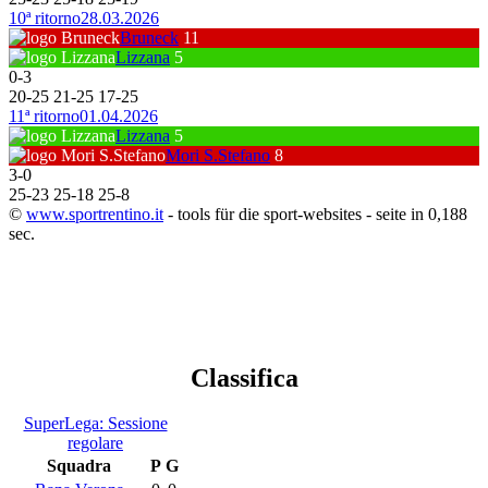
10ª ritorno
28.03.2026
Bruneck
11
Lizzana
5
0
-
3
20
-
25
21
-
25
17
-
25
11ª ritorno
01.04.2026
Lizzana
5
Mori S.Stefano
8
3
-
0
25
-
23
25
-
18
25
-
8
©
www.sportrentino.it
- tools für die sport-websites - seite in 0,188
sec.
Classifica
SuperLega: Sessione
regolare
Squadra
P
G