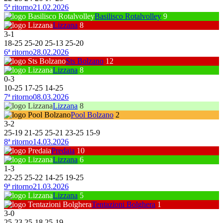
5ª ritorno
21.02.2026
Basilisco Rotalvolley
9
Lizzana
8
3
-
1
18
-
25
25
-
20
25
-
13
25
-
20
6ª ritorno
28.02.2026
Sts Bolzano
12
Lizzana
8
0
-
3
10
-
25
17
-
25
14
-
25
7ª ritorno
08.03.2026
Lizzana
8
Pool Bolzano
2
3
-
2
25
-
19
21
-
25
25
-
21
23
-
25
15
-
9
8ª ritorno
14.03.2026
Predaia
10
Lizzana
6
1
-
3
22
-
25
25
-
22
14
-
25
19
-
25
9ª ritorno
21.03.2026
Lizzana
5
Tentazioni Bolghera
1
3
-
0
25
-
23
25
-
18
25
-
19