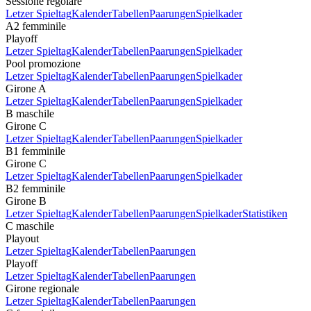
Sessione regolare
Letzer Spieltag
Kalender
Tabellen
Paarungen
Spielkader
A2 femminile
Playoff
Letzer Spieltag
Kalender
Tabellen
Paarungen
Spielkader
Pool promozione
Letzer Spieltag
Kalender
Tabellen
Paarungen
Spielkader
Girone A
Letzer Spieltag
Kalender
Tabellen
Paarungen
Spielkader
B maschile
Girone C
Letzer Spieltag
Kalender
Tabellen
Paarungen
Spielkader
B1 femminile
Girone C
Letzer Spieltag
Kalender
Tabellen
Paarungen
Spielkader
B2 femminile
Girone B
Letzer Spieltag
Kalender
Tabellen
Paarungen
Spielkader
Statistiken
C maschile
Playout
Letzer Spieltag
Kalender
Tabellen
Paarungen
Playoff
Letzer Spieltag
Kalender
Tabellen
Paarungen
Girone regionale
Letzer Spieltag
Kalender
Tabellen
Paarungen