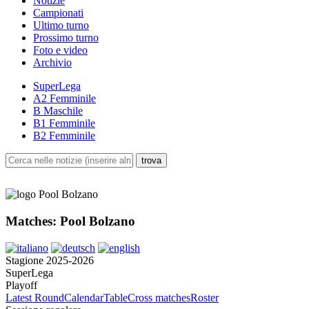
Notizie
Campionati
Ultimo turno
Prossimo turno
Foto e video
Archivio
SuperLega
A2 Femminile
B Maschile
B1 Femminile
B2 Femminile
Matches: Pool Bolzano
Stagione 2025-2026
SuperLega
Playoff
Latest Round
Calendar
Table
Cross matches
Roster