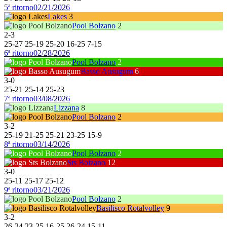
5ª ritorno
02/21/2026
Lakes
3
Pool Bolzano
2
2
-
3
25
-
27
25
-
19
25
-
20
16
-
25
7
-
15
6ª ritorno
02/28/2026
Pool Bolzano
2
Basso Ausugum
6
3
-
0
25
-
21
25
-
14
25
-
23
7ª ritorno
03/08/2026
Lizzana
8
Pool Bolzano
2
3
-
2
25
-
19
21
-
25
25
-
21
23
-
25
15
-
9
8ª ritorno
03/14/2026
Pool Bolzano
2
Sts Bolzano
12
3
-
0
25
-
11
25
-
17
25
-
12
9ª ritorno
03/21/2026
Pool Bolzano
2
Basilisco Rotalvolley
9
3
-
2
26
-
24
23
-
25
16
-
25
26
-
24
15
-
11