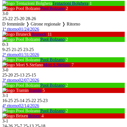
Tentazioni Bolghera
1
Pool Bolzano
2
3
-
0
25
-
22
25
-
20
28
-
26
D femminile ❭ Girone regionale ❭ Ritorno
1ª ritorno
01/24/2026
Bruneck
11
Pool Bolzano
2
0
-
3
9
-
25
21
-
25
23
-
25
2ª ritorno
01/31/2026
Pool Bolzano
2
Mori S.Stefano
7
3
-
0
25
-
20
25
-
13
25
-
15
3ª ritorno
02/07/2026
Pool Bolzano
2
Tramin
5
3
-
1
16
-
25
25
-
14
25
-
22
25
-
23
4ª ritorno
02/14/2026
Pool Bolzano
2
Brixen
4
3
-
1
24
-
26
25
-
7
25
-
13
25
-
18