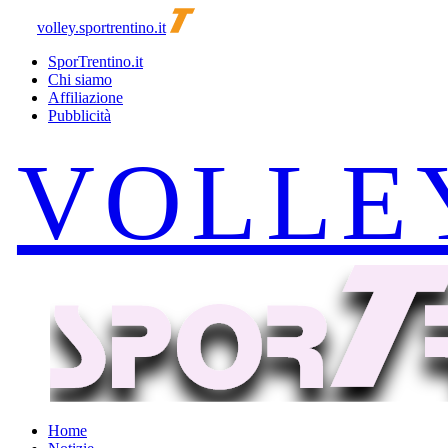
volley.sportrentino.it
SporTrentino.it
Chi siamo
Affiliazione
Pubblicità
Home