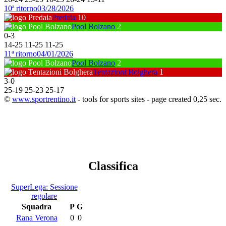
10ª ritorno
03/28/2026
Predaia
10
Pool Bolzano
2
0
-
3
14
-
25
11
-
25
11
-
25
11ª ritorno
04/01/2026
Pool Bolzano
2
Tentazioni Bolghera
1
3
-
0
25
-
19
25
-
23
25
-
17
©
www.sportrentino.it
- tools for sports sites - page created 0,25 sec.
Classifica
SuperLega: Sessione
regolare
Squadra
P
G
Rana Verona
0
0