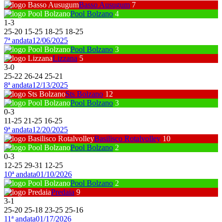
Basso Ausugum
7
Pool Bolzano
4
1
-
3
25
-
20
15
-
25
18
-
25
18
-
25
7ª andata
12/06/2025
Pool Bolzano
3
Lizzana
5
3
-
0
25
-
22
26
-
24
25
-
21
8ª andata
12/13/2025
Sts Bolzano
12
Pool Bolzano
3
0
-
3
11
-
25
21
-
25
16
-
25
9ª andata
12/20/2025
Basilisco Rotalvolley
10
Pool Bolzano
2
0
-
3
12
-
25
29
-
31
12
-
25
10ª andata
01/10/2026
Pool Bolzano
2
Predaia
9
3
-
1
25
-
20
25
-
18
23
-
25
25
-
16
11ª andata
01/17/2026