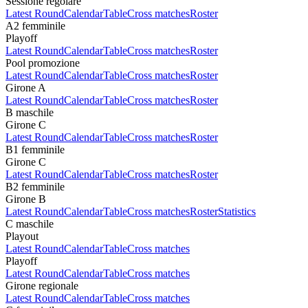
Sessione regolare
Latest Round
Calendar
Table
Cross matches
Roster
A2 femminile
Playoff
Latest Round
Calendar
Table
Cross matches
Roster
Pool promozione
Latest Round
Calendar
Table
Cross matches
Roster
Girone A
Latest Round
Calendar
Table
Cross matches
Roster
B maschile
Girone C
Latest Round
Calendar
Table
Cross matches
Roster
B1 femminile
Girone C
Latest Round
Calendar
Table
Cross matches
Roster
B2 femminile
Girone B
Latest Round
Calendar
Table
Cross matches
Roster
Statistics
C maschile
Playout
Latest Round
Calendar
Table
Cross matches
Playoff
Latest Round
Calendar
Table
Cross matches
Girone regionale
Latest Round
Calendar
Table
Cross matches