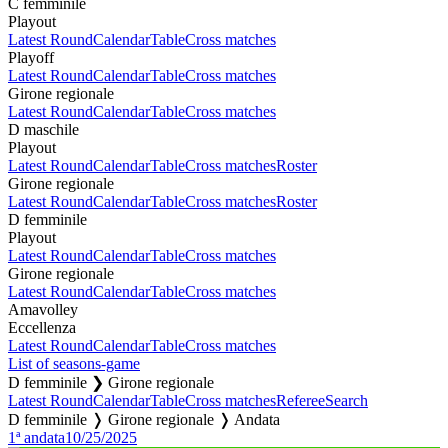
C femminile
Playout
Latest Round
Calendar
Table
Cross matches
Playoff
Latest Round
Calendar
Table
Cross matches
Girone regionale
Latest Round
Calendar
Table
Cross matches
D maschile
Playout
Latest Round
Calendar
Table
Cross matches
Roster
Girone regionale
Latest Round
Calendar
Table
Cross matches
Roster
D femminile
Playout
Latest Round
Calendar
Table
Cross matches
Girone regionale
Latest Round
Calendar
Table
Cross matches
Amavolley
Eccellenza
Latest Round
Calendar
Table
Cross matches
List of seasons-game
D femminile ❯ Girone regionale
Latest Round
Calendar
Table
Cross matches
Referee
Search
D femminile ❭ Girone regionale ❭ Andata
1ª andata
10/25/2025