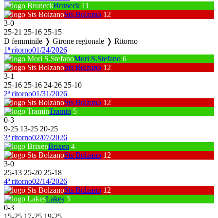
Bruneck
11
Sts Bolzano
12
3
-
0
25
-
21
25
-
16
25
-
15
D femminile ❭ Girone regionale ❭ Ritorno
1ª ritorno
01/24/2026
Mori S.Stefano
6
Sts Bolzano
12
3
-
1
25
-
16
25
-
16
24
-
26
25
-
10
2ª ritorno
01/31/2026
Sts Bolzano
12
Tramin
5
0
-
3
9
-
25
13
-
25
20
-
25
3ª ritorno
02/07/2026
Brixen
4
Sts Bolzano
12
3
-
0
25
-
13
25
-
20
25
-
18
4ª ritorno
02/14/2026
Sts Bolzano
12
Lakes
3
0
-
3
15
-
25
17
-
25
19
-
25