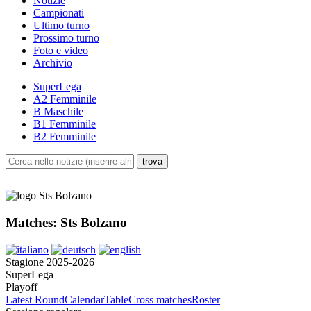
Notizie
Campionati
Ultimo turno
Prossimo turno
Foto e video
Archivio
SuperLega
A2 Femminile
B Maschile
B1 Femminile
B2 Femminile
Matches: Sts Bolzano
Stagione 2025-2026
SuperLega
Playoff
Latest Round
Calendar
Table
Cross matches
Roster