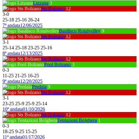
Lizzana
3
Sts Bolzano
12
3
-
0
25
-
18
25
-
16
26
-
24
7ª andata
12/06/2025
Basilisco Rotalvolley
9
Sts Bolzano
12
3
-
1
25
-
14
25
-
18
23
-
25
25
-
16
8ª andata
12/13/2025
Sts Bolzano
12
Pool Bolzano
3
0
-
3
11
-
25
21
-
25
16
-
25
9ª andata
12/20/2025
Predaia
9
Sts Bolzano
12
3
-
1
23
-
25
25
-
9
25
-
9
25
-
14
10ª andata
01/10/2026
Sts Bolzano
12
Tentazioni Bolghera
1
0
-
3
18
-
25
9
-
25
15
-
25
11ª andata
01/17/2026