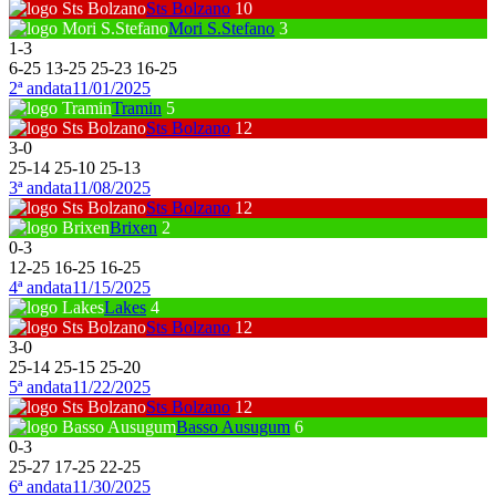
Sts Bolzano
10
Mori S.Stefano
3
1
-
3
6
-
25
13
-
25
25
-
23
16
-
25
2ª andata
11/01/2025
Tramin
5
Sts Bolzano
12
3
-
0
25
-
14
25
-
10
25
-
13
3ª andata
11/08/2025
Sts Bolzano
12
Brixen
2
0
-
3
12
-
25
16
-
25
16
-
25
4ª andata
11/15/2025
Lakes
4
Sts Bolzano
12
3
-
0
25
-
14
25
-
15
25
-
20
5ª andata
11/22/2025
Sts Bolzano
12
Basso Ausugum
6
0
-
3
25
-
27
17
-
25
22
-
25
6ª andata
11/30/2025