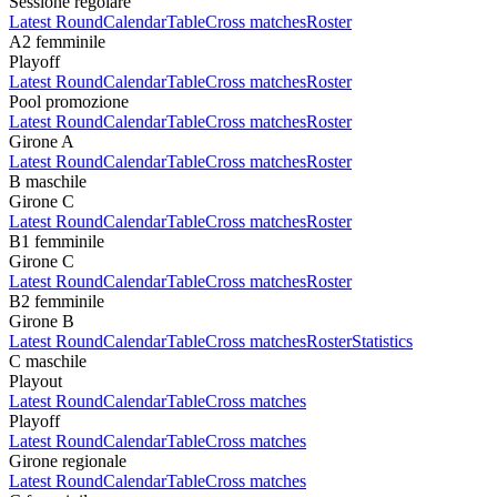
Sessione regolare
Latest Round
Calendar
Table
Cross matches
Roster
A2 femminile
Playoff
Latest Round
Calendar
Table
Cross matches
Roster
Pool promozione
Latest Round
Calendar
Table
Cross matches
Roster
Girone A
Latest Round
Calendar
Table
Cross matches
Roster
B maschile
Girone C
Latest Round
Calendar
Table
Cross matches
Roster
B1 femminile
Girone C
Latest Round
Calendar
Table
Cross matches
Roster
B2 femminile
Girone B
Latest Round
Calendar
Table
Cross matches
Roster
Statistics
C maschile
Playout
Latest Round
Calendar
Table
Cross matches
Playoff
Latest Round
Calendar
Table
Cross matches
Girone regionale
Latest Round
Calendar
Table
Cross matches