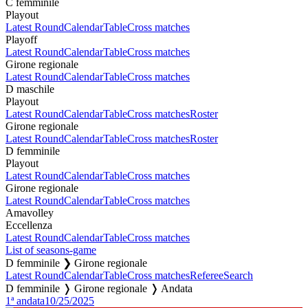
C femminile
Playout
Latest Round
Calendar
Table
Cross matches
Playoff
Latest Round
Calendar
Table
Cross matches
Girone regionale
Latest Round
Calendar
Table
Cross matches
D maschile
Playout
Latest Round
Calendar
Table
Cross matches
Roster
Girone regionale
Latest Round
Calendar
Table
Cross matches
Roster
D femminile
Playout
Latest Round
Calendar
Table
Cross matches
Girone regionale
Latest Round
Calendar
Table
Cross matches
Amavolley
Eccellenza
Latest Round
Calendar
Table
Cross matches
List of seasons-game
D femminile ❯ Girone regionale
Latest Round
Calendar
Table
Cross matches
Referee
Search
D femminile ❭ Girone regionale ❭ Andata
1ª andata
10/25/2025