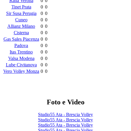
Rana Verona
0
0
Tinet Prata
0
0
Sir Susa Perugia
0
0
Cuneo
0
0
Allianz Milano
0
0
Cisterna
0
0
Gas Sales Piacenza
0
0
Padova
0
0
Itas Trentino
0
0
Valsa Modena
0
0
Lube Civitanova
0
0
Vero Volley Monza
0
0
Foto e Video
Studio55 Ata - Brescia Volley
Studio55 Ata - Brescia Volley
Studio55 Ata - Brescia Volley
Studio55 Ata - Brescia Volley