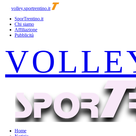
volley.sportrentino.it
SporTrentino.it
Chi siamo
Affiliazione
Pubblicità
Home