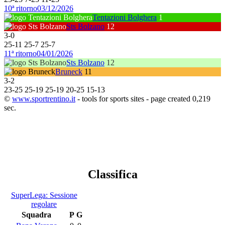
10ª ritorno
03/12/2026
Tentazioni Bolghera
1
Sts Bolzano
12
3
-
0
25
-
11
25
-
7
25
-
7
11ª ritorno
04/01/2026
Sts Bolzano
12
Bruneck
11
3
-
2
23
-
25
25
-
19
25
-
19
20
-
25
15
-
13
©
www.sportrentino.it
- tools for sports sites - page created 0,219
sec.
Classifica
SuperLega: Sessione
regolare
Squadra
P
G