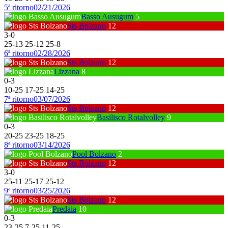
5ª ritorno
02/21/2026
Basso Ausugum
5
Sts Bolzano
12
3
-
0
25
-
13
25
-
12
25
-
8
6ª ritorno
02/28/2026
Sts Bolzano
12
Lizzana
8
0
-
3
10
-
25
17
-
25
14
-
25
7ª ritorno
03/07/2026
Sts Bolzano
12
Basilisco Rotalvolley
9
0
-
3
20
-
25
23
-
25
18
-
25
8ª ritorno
03/14/2026
Pool Bolzano
2
Sts Bolzano
12
3
-
0
25
-
11
25
-
17
25
-
12
9ª ritorno
03/25/2026
Sts Bolzano
12
Predaia
10
0
-
3
23
-
25
7
-
25
11
-
25