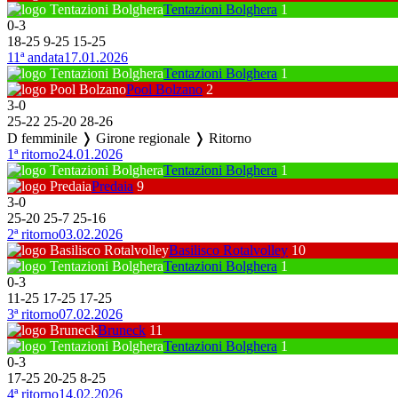
Tentazioni Bolghera
1
0
-
3
18
-
25
9
-
25
15
-
25
11ª andata
17.01.2026
Tentazioni Bolghera
1
Pool Bolzano
2
3
-
0
25
-
22
25
-
20
28
-
26
D femminile ❭ Girone regionale ❭ Ritorno
1ª ritorno
24.01.2026
Tentazioni Bolghera
1
Predaia
9
3
-
0
25
-
20
25
-
7
25
-
16
2ª ritorno
03.02.2026
Basilisco Rotalvolley
10
Tentazioni Bolghera
1
0
-
3
11
-
25
17
-
25
17
-
25
3ª ritorno
07.02.2026
Bruneck
11
Tentazioni Bolghera
1
0
-
3
17
-
25
20
-
25
8
-
25
4ª ritorno
14.02.2026