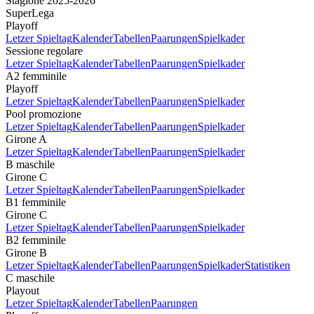
Stagione 2025-2026
SuperLega
Playoff
Letzer Spieltag
Kalender
Tabellen
Paarungen
Spielkader
Sessione regolare
Letzer Spieltag
Kalender
Tabellen
Paarungen
Spielkader
A2 femminile
Playoff
Letzer Spieltag
Kalender
Tabellen
Paarungen
Spielkader
Pool promozione
Letzer Spieltag
Kalender
Tabellen
Paarungen
Spielkader
Girone A
Letzer Spieltag
Kalender
Tabellen
Paarungen
Spielkader
B maschile
Girone C
Letzer Spieltag
Kalender
Tabellen
Paarungen
Spielkader
B1 femminile
Girone C
Letzer Spieltag
Kalender
Tabellen
Paarungen
Spielkader
B2 femminile
Girone B
Letzer Spieltag
Kalender
Tabellen
Paarungen
Spielkader
Statistiken
C maschile
Playout
Letzer Spieltag
Kalender
Tabellen
Paarungen