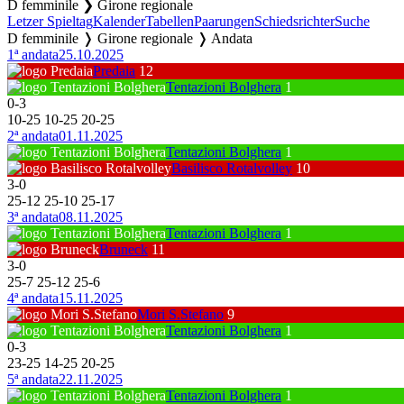
D femminile ❯ Girone regionale
Letzer Spieltag
Kalender
Tabellen
Paarungen
Schiedsrichter
Suche
D femminile ❭ Girone regionale ❭ Andata
1ª andata
25.10.2025
Predaia
12
Tentazioni Bolghera
1
0
-
3
10
-
25
10
-
25
20
-
25
2ª andata
01.11.2025
Tentazioni Bolghera
1
Basilisco Rotalvolley
10
3
-
0
25
-
12
25
-
10
25
-
17
3ª andata
08.11.2025
Tentazioni Bolghera
1
Bruneck
11
3
-
0
25
-
7
25
-
12
25
-
6
4ª andata
15.11.2025
Mori S.Stefano
9
Tentazioni Bolghera
1
0
-
3
23
-
25
14
-
25
20
-
25
5ª andata
22.11.2025
Tentazioni Bolghera
1