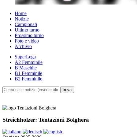
Home
Notizie
Campionati
Ultimo turno
Prossimo turno
Foto e video
Archivio
SuperLega
A2 Femminile
B Maschile
B1 Femminile
B2 Femminile
Streichhölzer: Tentazioni Bolghera