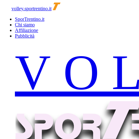
volley.sportrentino.it
SporTrentino.it
Chi siamo
Affiliazione
Pubblicità