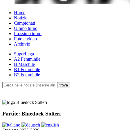
Home
Notizie
Campionati
Ultimo turno
Prossimo turno
Foto e video
Archivio
SuperLega
A2 Femminile
B Maschile
B1 Femminile
B2 Femminile
Partite: Bluedock Solteri