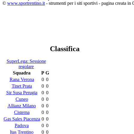
©
www.sportrentino.it
- strumenti per i siti sportivi - pagina creata in 
Classifica
SuperLega: Sessione
regolare
Squadra
P
G
Rana Verona
0
0
Tinet Prata
0
0
Sir Susa Perugia
0
0
Cuneo
0
0
Allianz Milano
0
0
Cisterna
0
0
Gas Sales Piacenza
0
0
Padova
0
0
Itas Trentino
0
0