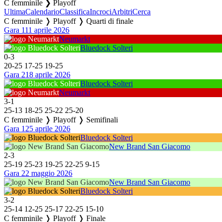
C femminile ❯ Playoff
Ultima
Calendario
Classifica
Incroci
Arbitri
Cerca
C femminile ❭ Playoff ❭ Quarti di finale
Gara 1
11 aprile 2026
Neumarkt
Bluedock Solteri
0
-
3
20
-
25
17
-
25
19
-
25
Gara 2
18 aprile 2026
Bluedock Solteri
Neumarkt
3
-
1
25
-
13
18
-
25
25
-
22
25
-
20
C femminile ❭ Playoff ❭ Semifinali
Gara 1
25 aprile 2026
Bluedock Solteri
New Brand San Giacomo
2
-
3
25
-
19
25
-
23
19
-
25
22
-
25
9
-
15
Gara 2
2 maggio 2026
New Brand San Giacomo
Bluedock Solteri
3
-
2
25
-
14
12
-
25
25
-
17
22
-
25
15
-
10
C femminile ❭ Playoff ❭ Finale