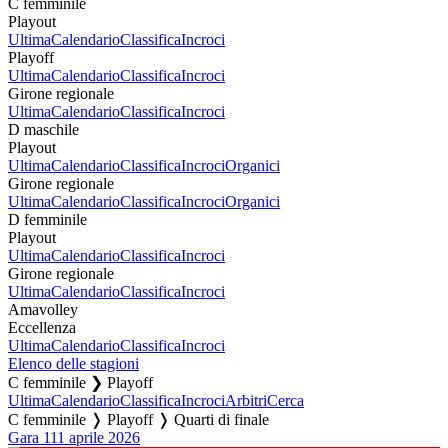
C femminile
Playout
Ultima
Calendario
Classifica
Incroci
Playoff
Ultima
Calendario
Classifica
Incroci
Girone regionale
Ultima
Calendario
Classifica
Incroci
D maschile
Playout
Ultima
Calendario
Classifica
Incroci
Organici
Girone regionale
Ultima
Calendario
Classifica
Incroci
Organici
D femminile
Playout
Ultima
Calendario
Classifica
Incroci
Girone regionale
Ultima
Calendario
Classifica
Incroci
Amavolley
Eccellenza
Ultima
Calendario
Classifica
Incroci
Elenco delle stagioni
C femminile ❯ Playoff
Ultima
Calendario
Classifica
Incroci
Arbitri
Cerca
C femminile ❭ Playoff ❭ Quarti di finale
Gara 1
11 aprile 2026