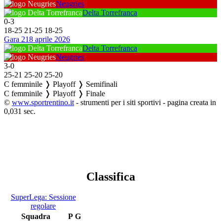
Neugries
Delta Torrefranca
0
-
3
18
-
25
21
-
25
18
-
25
Gara 2
18 aprile 2026
Delta Torrefranca
Neugries
3
-
0
25
-
21
25
-
20
25
-
20
C femminile ❭ Playoff ❭ Semifinali
C femminile ❭ Playoff ❭ Finale
©
www.sportrentino.it
- strumenti per i siti sportivi - pagina creata in
0,031 sec.
Classifica
SuperLega: Sessione
regolare
Squadra
P
G