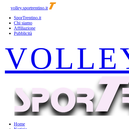
volley.sportrentino.it
SporTrentino.it
Chi siamo
Affiliazione
Pubblicità
Home