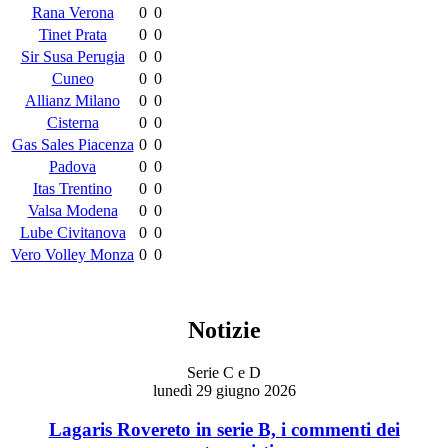
Rana Verona
0
0
Tinet Prata
0
0
Sir Susa Perugia
0
0
Cuneo
0
0
Allianz Milano
0
0
Cisterna
0
0
Gas Sales Piacenza
0
0
Padova
0
0
Itas Trentino
0
0
Valsa Modena
0
0
Lube Civitanova
0
0
Vero Volley Monza
0
0
Notizie
Serie C e D
lunedì 29 giugno 2026
Lagaris Rovereto in serie B, i commenti dei