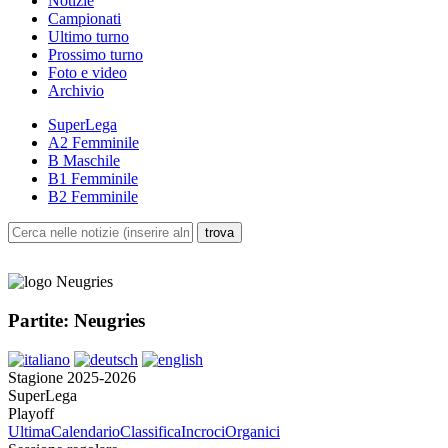
Notizie
Campionati
Ultimo turno
Prossimo turno
Foto e video
Archivio
SuperLega
A2 Femminile
B Maschile
B1 Femminile
B2 Femminile
Partite: Neugries
Stagione 2025-2026
SuperLega
Playoff
Ultima
Calendario
Classifica
Incroci
Organici