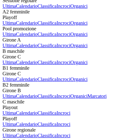
Sessione regolare
Ultima
Calendario
Classifica
Incroci
Organici
A2 femminile
Playoff
Ultima
Calendario
Classifica
Incroci
Organici
Pool promozione
Ultima
Calendario
Classifica
Incroci
Organici
Girone A
Ultima
Calendario
Classifica
Incroci
Organici
B maschile
Girone C
Ultima
Calendario
Classifica
Incroci
Organici
B1 femminile
Girone C
Ultima
Calendario
Classifica
Incroci
Organici
B2 femminile
Girone B
Ultima
Calendario
Classifica
Incroci
Organici
Marcatori
C maschile
Playout
Ultima
Calendario
Classifica
Incroci
Playoff
Ultima
Calendario
Classifica
Incroci
Girone regionale
Ultima
Calendario
Classifica
Incroci