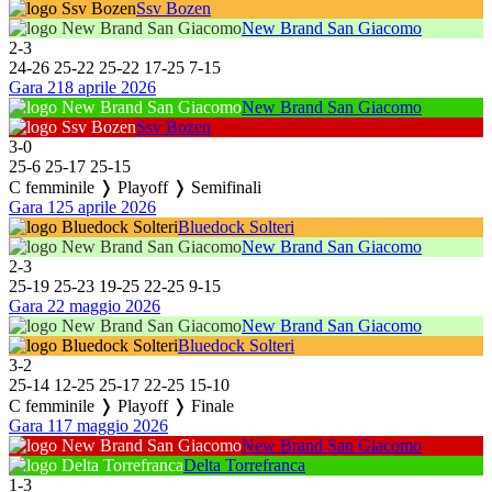
Ssv Bozen
New Brand San Giacomo
2
-
3
24
-
26
25
-
22
25
-
22
17
-
25
7
-
15
Gara 2
18 aprile 2026
New Brand San Giacomo
Ssv Bozen
3
-
0
25
-
6
25
-
17
25
-
15
C femminile ❭ Playoff ❭ Semifinali
Gara 1
25 aprile 2026
Bluedock Solteri
New Brand San Giacomo
2
-
3
25
-
19
25
-
23
19
-
25
22
-
25
9
-
15
Gara 2
2 maggio 2026
New Brand San Giacomo
Bluedock Solteri
3
-
2
25
-
14
12
-
25
25
-
17
22
-
25
15
-
10
C femminile ❭ Playoff ❭ Finale
Gara 1
17 maggio 2026
New Brand San Giacomo
Delta Torrefranca
1
-
3