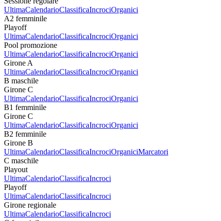
Sessione regolare
Ultima
Calendario
Classifica
Incroci
Organici
A2 femminile
Playoff
Ultima
Calendario
Classifica
Incroci
Organici
Pool promozione
Ultima
Calendario
Classifica
Incroci
Organici
Girone A
Ultima
Calendario
Classifica
Incroci
Organici
B maschile
Girone C
Ultima
Calendario
Classifica
Incroci
Organici
B1 femminile
Girone C
Ultima
Calendario
Classifica
Incroci
Organici
B2 femminile
Girone B
Ultima
Calendario
Classifica
Incroci
Organici
Marcatori
C maschile
Playout
Ultima
Calendario
Classifica
Incroci
Playoff
Ultima
Calendario
Classifica
Incroci
Girone regionale
Ultima
Calendario
Classifica
Incroci