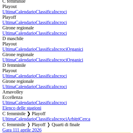
C femminile
Playout
Ultima
Calendario
Classifica
Incroci
Playoff
Ultima
Calendario
Classifica
Incroci
Girone regionale
Ultima
Calendario
Classifica
Incroci
D maschile
Playout
Ultima
Calendario
Classifica
Incroci
Organici
Girone regionale
Ultima
Calendario
Classifica
Incroci
Organici
D femminile
Playout
Ultima
Calendario
Classifica
Incroci
Girone regionale
Ultima
Calendario
Classifica
Incroci
Amavolley
Eccellenza
Ultima
Calendario
Classifica
Incroci
Elenco delle stagioni
C femminile ❯ Playoff
Ultima
Calendario
Classifica
Incroci
Arbitri
Cerca
C femminile ❭ Playoff ❭ Quarti di finale
Gara 1
11 aprile 2026