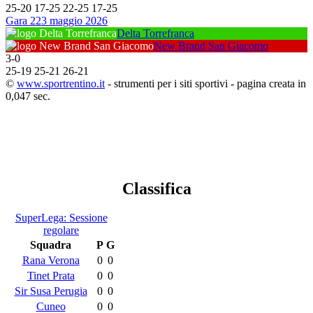
25
-
20
17
-
25
22
-
25
17
-
25
Gara 2
23 maggio 2026
Delta Torrefranca
New Brand San Giacomo
3
-
0
25
-
19
25
-
21
26
-
21
©
www.sportrentino.it
- strumenti per i siti sportivi - pagina creata in
0,047 sec.
Classifica
SuperLega: Sessione
regolare
Squadra
P
G
Rana Verona
0
0
Tinet Prata
0
0
Sir Susa Perugia
0
0
Cuneo
0
0