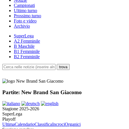
Notizie
Campionati
Ultimo turno
Prossimo turno
Foto e video
Archivio
SuperLega
A2 Femminile
B Maschile
B1 Femminile
B2 Femminile
Partite: New Brand San Giacomo
Stagione 2025-2026
SuperLega
Playoff
Ultima
Calendario
Classifica
Incroci
Organici