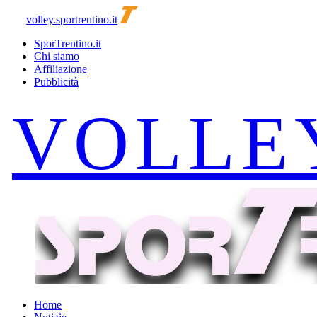
volley.sportrentino.it
SporTrentino.it
Chi siamo
Affiliazione
Pubblicità
Home