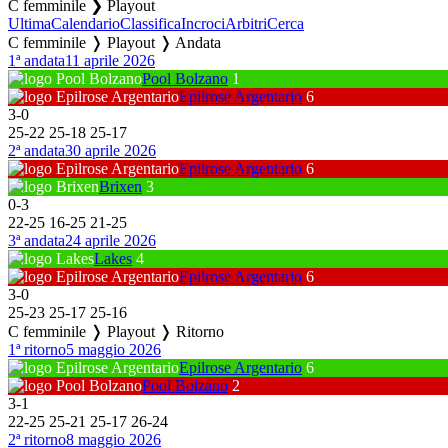
C femminile ❯ Playout
Ultima
Calendario
Classifica
Incroci
Arbitri
Cerca
C femminile ❭ Playout ❭ Andata
1ª andata
11 aprile 2026
Pool Bolzano
1
Epilrose Argentario
6
3
-
0
25
-
22
25
-
18
25
-
17
2ª andata
30 aprile 2026
Epilrose Argentario
6
Brixen
3
0
-
3
22
-
25
16
-
25
21
-
25
3ª andata
24 aprile 2026
Lakes
4
Epilrose Argentario
6
3
-
0
25
-
23
25
-
17
25
-
16
C femminile ❭ Playout ❭ Ritorno
1ª ritorno
5 maggio 2026
Epilrose Argentario
6
Pool Bolzano
2
3
-
1
22
-
25
25
-
21
25
-
17
26
-
24
2ª ritorno
8 maggio 2026