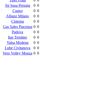
Tinet Prata
0
0
Sir Susa Perugia
0
0
Cuneo
0
0
Allianz Milano
0
0
Cisterna
0
0
Gas Sales Piacenza
0
0
Padova
0
0
Itas Trentino
0
0
Valsa Modena
0
0
Lube Civitanova
0
0
Vero Volley Monza
0
0