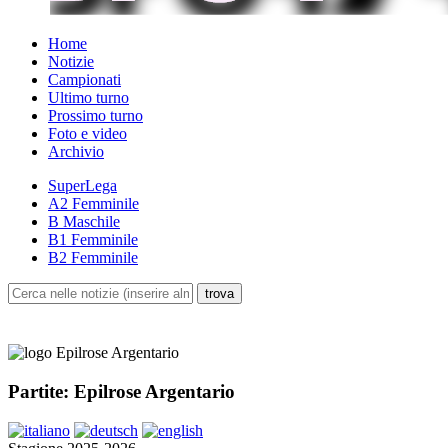
Home
Notizie
Campionati
Ultimo turno
Prossimo turno
Foto e video
Archivio
SuperLega
A2 Femminile
B Maschile
B1 Femminile
B2 Femminile
Partite: Epilrose Argentario