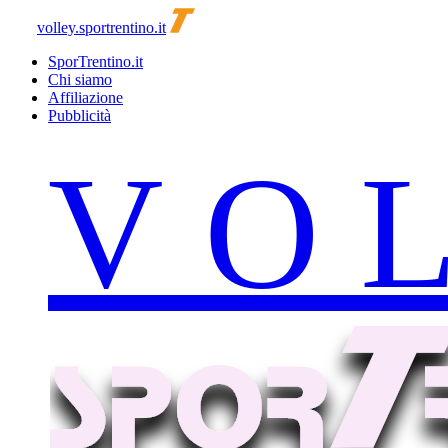
volley.sportrentino.it
SporTrentino.it
Chi siamo
Affiliazione
Pubblicità