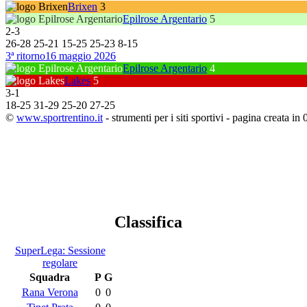
Brixen
3
Epilrose Argentario
5
2
-
3
26
-
28
25
-
21
15
-
25
25
-
23
8
-
15
3ª ritorno
16 maggio 2026
Epilrose Argentario
4
Lakes
5
3
-
1
18
-
25
31
-
29
25
-
20
27
-
25
©
www.sportrentino.it
- strumenti per i siti sportivi - pagina creata in 
Classifica
SuperLega: Sessione
regolare
Squadra
P
G
Rana Verona
0
0