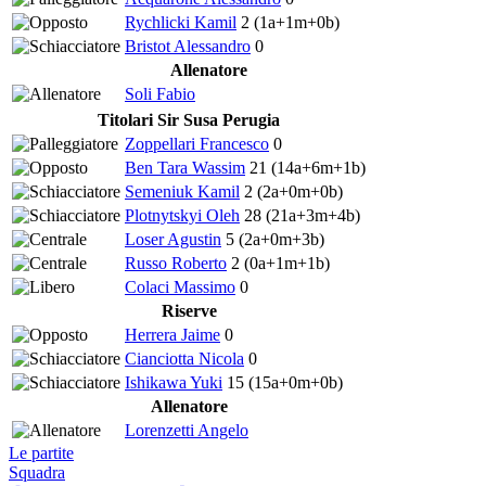
Rychlicki Kamil
2
(1a+1m+0b)
Bristot Alessandro
0
Allenatore
Soli Fabio
Titolari Sir Susa Perugia
Zoppellari Francesco
0
Ben Tara Wassim
21
(14a+6m+1b)
Semeniuk Kamil
2
(2a+0m+0b)
Plotnytskyi Oleh
28
(21a+3m+4b)
Loser Agustin
5
(2a+0m+3b)
Russo Roberto
2
(0a+1m+1b)
Colaci Massimo
0
Riserve
Herrera Jaime
0
Cianciotta Nicola
0
Ishikawa Yuki
15
(15a+0m+0b)
Allenatore
Lorenzetti Angelo
Le partite
Squadra