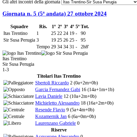
Gli altri incontri della giornata
Giornata n. 5 (5ª andata)
27 ottobre 2024
Squadre
Ris.
1º
2º
3º
4º
5º
Tot.
Itas Trentino
1
25
22
24
19
-
90
Sir Susa Perugia
3
19
25
26
25
-
95
Tempo
29
34
34
31
-
2h8'
Itas Trentino
Sir Susa Perugia
1-3
Titolari Itas Trentino
Sbertoli Riccardo
2
(0a+2m+0b)
Garcia Fernandez Gabi
16
(14a+1m+1b)
Lavia Daniele
12
(10a+2m+0b)
Michieletto Alessandro
18
(16a+2m+0b)
Resende Flavio
9
(5a+4m+0b)
Kozamernik Jan
6
(6a+0m+0b)
Laurenzano Gabriele
0
Riserve
Acquarone Alessandro
0