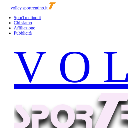
volley.sportrentino.it
SporTrentino.it
Chi siamo
Affiliazione
Pubblicità