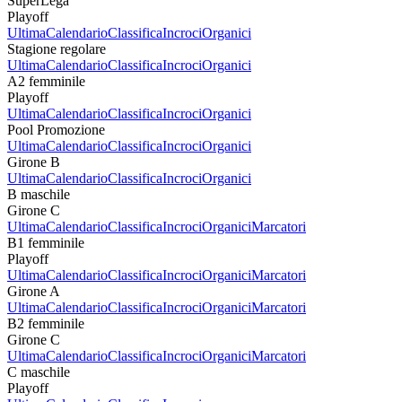
SuperLega
Playoff
Ultima
Calendario
Classifica
Incroci
Organici
Stagione regolare
Ultima
Calendario
Classifica
Incroci
Organici
A2 femminile
Playoff
Ultima
Calendario
Classifica
Incroci
Organici
Pool Promozione
Ultima
Calendario
Classifica
Incroci
Organici
Girone B
Ultima
Calendario
Classifica
Incroci
Organici
B maschile
Girone C
Ultima
Calendario
Classifica
Incroci
Organici
Marcatori
B1 femminile
Playoff
Ultima
Calendario
Classifica
Incroci
Organici
Marcatori
Girone A
Ultima
Calendario
Classifica
Incroci
Organici
Marcatori
B2 femminile
Girone C
Ultima
Calendario
Classifica
Incroci
Organici
Marcatori
C maschile
Playoff