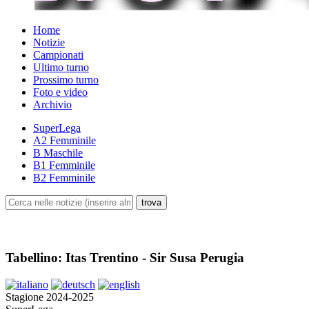
Home
Notizie
Campionati
Ultimo turno
Prossimo turno
Foto e video
Archivio
SuperLega
A2 Femminile
B Maschile
B1 Femminile
B2 Femminile
Tabellino: Itas Trentino - Sir Susa Perugia
Stagione 2024-2025