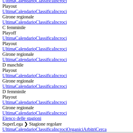
Ultima
Calendario
Classifica
Incroci
Playout
Ultima
Calendario
Classifica
Incroci
Girone regionale
Ultima
Calendario
Classifica
Incroci
C femminile
Playoff
Ultima
Calendario
Classifica
Incroci
Playout
Ultima
Calendario
Classifica
Incroci
Girone regionale
Ultima
Calendario
Classifica
Incroci
D maschile
Playout
Ultima
Calendario
Classifica
Incroci
Girone regionale
Ultima
Calendario
Classifica
Incroci
D femminile
Playout
Ultima
Calendario
Classifica
Incroci
Girone regionale
Ultima
Calendario
Classifica
Incroci
Elenco delle stagioni
SuperLega ❯ Stagione regolare
Ultima
Calendario
Classifica
Incroci
Organici
Arbitri
Cerca