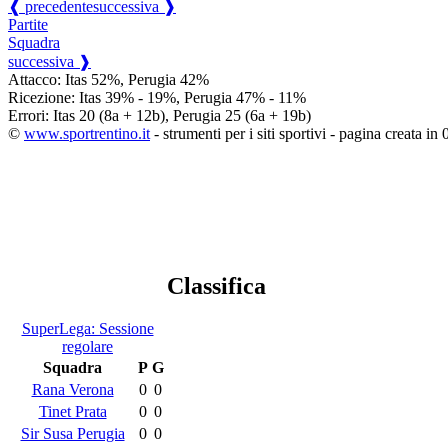
❰ precedente
successiva ❱
Partite
Squadra
successiva ❱
Attacco: Itas 52%, Perugia 42%
Ricezione: Itas 39% - 19%, Perugia 47% - 11%
Errori: Itas 20 (8a + 12b), Perugia 25 (6a + 19b)
©
www.sportrentino.it
- strumenti per i siti sportivi - pagina creata in 
Classifica
SuperLega: Sessione
regolare
Squadra
P
G
Rana Verona
0
0
Tinet Prata
0
0
Sir Susa Perugia
0
0