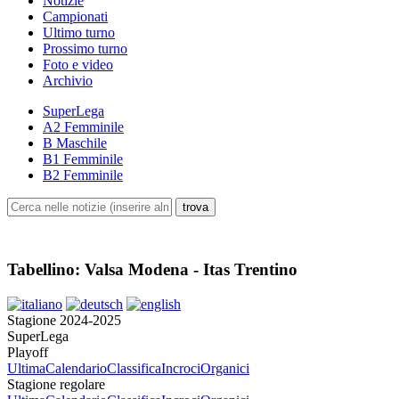
Notizie
Campionati
Ultimo turno
Prossimo turno
Foto e video
Archivio
SuperLega
A2 Femminile
B Maschile
B1 Femminile
B2 Femminile
Tabellino: Valsa Modena - Itas Trentino
Stagione 2024-2025
SuperLega
Playoff
Ultima
Calendario
Classifica
Incroci
Organici
Stagione regolare