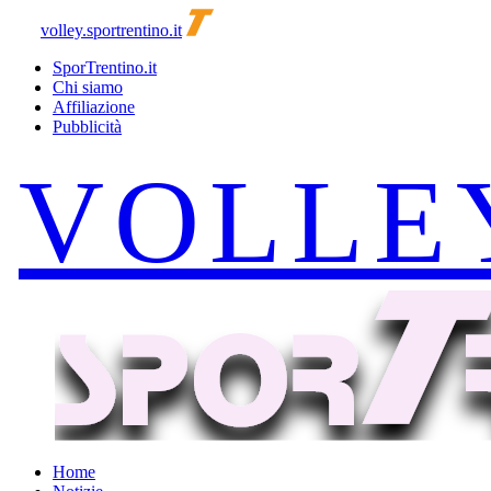
volley.sportrentino.it
SporTrentino.it
Chi siamo
Affiliazione
Pubblicità
Home