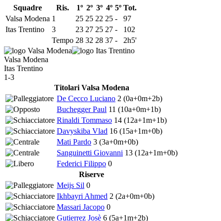
Squadre
Ris.
1º
2º
3º
4º
5º
Tot.
Valsa Modena
1
25
25
22
25
-
97
Itas Trentino
3
23
27
25
27
-
102
Tempo
28
32
28
37
-
2h5'
Valsa Modena
Itas Trentino
1-3
Titolari Valsa Modena
De Cecco Luciano
2
(0a+0m+2b)
Buchegger Paul
11
(10a+0m+1b)
Rinaldi Tommaso
14
(12a+1m+1b)
Davyskiba Vlad
16
(15a+1m+0b)
Mati Pardo
3
(3a+0m+0b)
Sanguinetti Giovanni
13
(12a+1m+0b)
Federici Filippo
0
Riserve
Meijs Sil
0
Ikhbayri Ahmed
2
(2a+0m+0b)
Massari Jacopo
0
Gutierrez Josè
6
(5a+1m+2b)