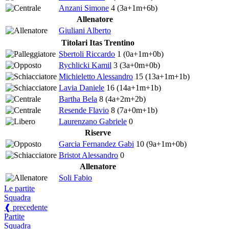
Anzani Simone
4
(3a+1m+6b)
Allenatore
Giuliani Alberto
Titolari Itas Trentino
Sbertoli Riccardo
1
(0a+1m+0b)
Rychlicki Kamil
3
(3a+0m+0b)
Michieletto Alessandro
15
(13a+1m+1b)
Lavia Daniele
16
(14a+1m+1b)
Bartha Bela
8
(4a+2m+2b)
Resende Flavio
8
(7a+0m+1b)
Laurenzano Gabriele
0
Riserve
Garcia Fernandez Gabi
10
(9a+1m+0b)
Bristot Alessandro
0
Allenatore
Soli Fabio
Le partite
Squadra
❰ precedente
Partite
Squadra