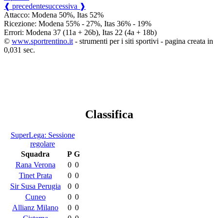
❰ precedente
successiva ❱
Attacco: Modena 50%, Itas 52%
Ricezione: Modena 55% - 27%, Itas 36% - 19%
Errori: Modena 37 (11a + 26b), Itas 22 (4a + 18b)
©
www.sportrentino.it
- strumenti per i siti sportivi - pagina creata in
0,031 sec.
Classifica
SuperLega: Sessione
regolare
Squadra
P
G
Rana Verona
0
0
Tinet Prata
0
0
Sir Susa Perugia
0
0
Cuneo
0
0
Allianz Milano
0
0