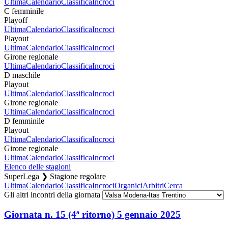
Ultima
Calendario
Classifica
Incroci
C femminile
Playoff
Ultima
Calendario
Classifica
Incroci
Playout
Ultima
Calendario
Classifica
Incroci
Girone regionale
Ultima
Calendario
Classifica
Incroci
D maschile
Playout
Ultima
Calendario
Classifica
Incroci
Girone regionale
Ultima
Calendario
Classifica
Incroci
D femminile
Playout
Ultima
Calendario
Classifica
Incroci
Girone regionale
Ultima
Calendario
Classifica
Incroci
Elenco delle stagioni
SuperLega ❯ Stagione regolare
Ultima
Calendario
Classifica
Incroci
Organici
Arbitri
Cerca
Gli altri incontri della giornata
Giornata n. 15 (4ª ritorno)
5 gennaio 2025