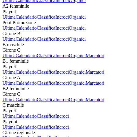
Ultima
Calendario
Classifica
Incroci
Organici
A2 femminile
Playoff
Ultima
Calendario
Classifica
Incroci
Organici
Pool Promozione
Ultima
Calendario
Classifica
Incroci
Organici
Girone B
Ultima
Calendario
Classifica
Incroci
Organici
B maschile
Girone C
Ultima
Calendario
Classifica
Incroci
Organici
Marcatori
B1 femminile
Playoff
Ultima
Calendario
Classifica
Incroci
Organici
Marcatori
Girone A
Ultima
Calendario
Classifica
Incroci
Organici
Marcatori
B2 femminile
Girone C
Ultima
Calendario
Classifica
Incroci
Organici
Marcatori
C maschile
Playoff
Ultima
Calendario
Classifica
Incroci
Playout
Ultima
Calendario
Classifica
Incroci
Girone regionale