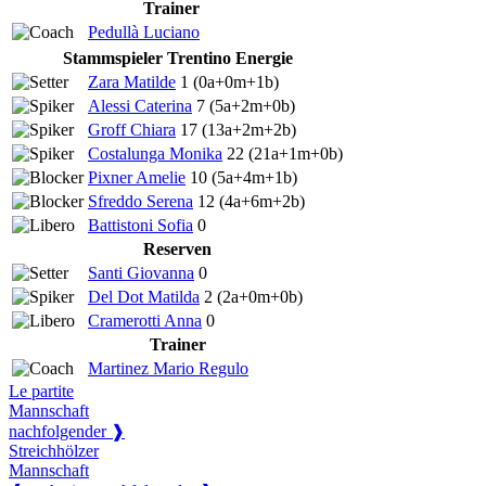
Trainer
Pedullà Luciano
Stammspieler Trentino Energie
Zara Matilde
1
(0a+0m+1b)
Alessi Caterina
7
(5a+2m+0b)
Groff Chiara
17
(13a+2m+2b)
Costalunga Monika
22
(21a+1m+0b)
Pixner Amelie
10
(5a+4m+1b)
Sfreddo Serena
12
(4a+6m+2b)
Battistoni Sofia
0
Reserven
Santi Giovanna
0
Del Dot Matilda
2
(2a+0m+0b)
Cramerotti Anna
0
Trainer
Martinez Mario Regulo
Le partite
Mannschaft
nachfolgender ❱
Streichhölzer
Mannschaft