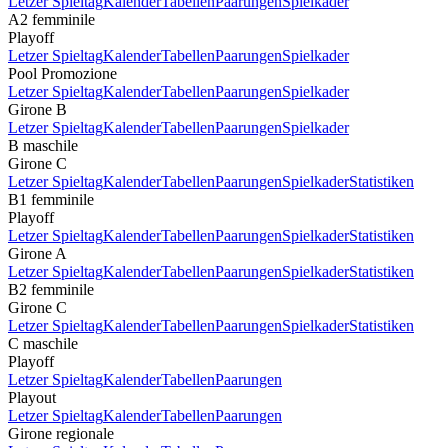
Letzer Spieltag
Kalender
Tabellen
Paarungen
Spielkader
A2 femminile
Playoff
Letzer Spieltag
Kalender
Tabellen
Paarungen
Spielkader
Pool Promozione
Letzer Spieltag
Kalender
Tabellen
Paarungen
Spielkader
Girone B
Letzer Spieltag
Kalender
Tabellen
Paarungen
Spielkader
B maschile
Girone C
Letzer Spieltag
Kalender
Tabellen
Paarungen
Spielkader
Statistiken
B1 femminile
Playoff
Letzer Spieltag
Kalender
Tabellen
Paarungen
Spielkader
Statistiken
Girone A
Letzer Spieltag
Kalender
Tabellen
Paarungen
Spielkader
Statistiken
B2 femminile
Girone C
Letzer Spieltag
Kalender
Tabellen
Paarungen
Spielkader
Statistiken
C maschile
Playoff
Letzer Spieltag
Kalender
Tabellen
Paarungen
Playout
Letzer Spieltag
Kalender
Tabellen
Paarungen
Girone regionale