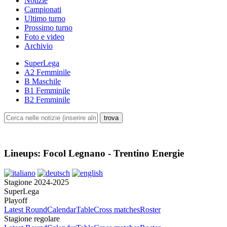
Notizie
Campionati
Ultimo turno
Prossimo turno
Foto e video
Archivio
SuperLega
A2 Femminile
B Maschile
B1 Femminile
B2 Femminile
Lineups: Focol Legnano - Trentino Energie
Stagione 2024-2025
SuperLega
Playoff
Latest Round
Calendar
Table
Cross matches
Roster
Stagione regolare