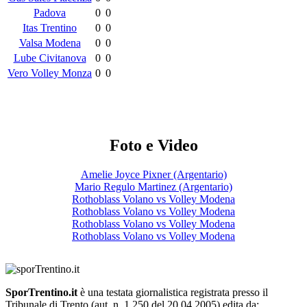
Padova
0
0
Itas Trentino
0
0
Valsa Modena
0
0
Lube Civitanova
0
0
Vero Volley Monza
0
0
Foto e Video
Amelie Joyce Pixner (Argentario)
Mario Regulo Martinez (Argentario)
Rothoblass Volano vs Volley Modena
Rothoblass Volano vs Volley Modena
Rothoblass Volano vs Volley Modena
Rothoblass Volano vs Volley Modena
SporTrentino.it
è una testata giornalistica registrata presso il
Tribunale di Trento (aut. n. 1.250 del 20.04.2005) edita da: