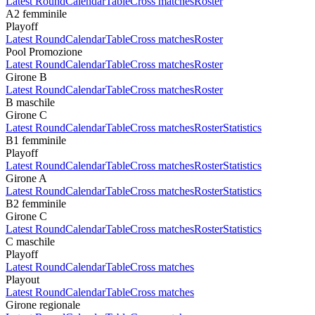
Latest Round
Calendar
Table
Cross matches
Roster
A2 femminile
Playoff
Latest Round
Calendar
Table
Cross matches
Roster
Pool Promozione
Latest Round
Calendar
Table
Cross matches
Roster
Girone B
Latest Round
Calendar
Table
Cross matches
Roster
B maschile
Girone C
Latest Round
Calendar
Table
Cross matches
Roster
Statistics
B1 femminile
Playoff
Latest Round
Calendar
Table
Cross matches
Roster
Statistics
Girone A
Latest Round
Calendar
Table
Cross matches
Roster
Statistics
B2 femminile
Girone C
Latest Round
Calendar
Table
Cross matches
Roster
Statistics
C maschile
Playoff
Latest Round
Calendar
Table
Cross matches
Playout
Latest Round
Calendar
Table
Cross matches
Girone regionale