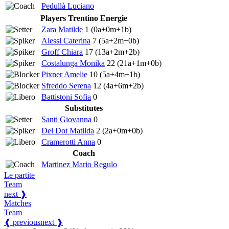
Pedullà Luciano
Players Trentino Energie
Zara Matilde
1
(0a+0m+1b)
Alessi Caterina
7
(5a+2m+0b)
Groff Chiara
17
(13a+2m+2b)
Costalunga Monika
22
(21a+1m+0b)
Pixner Amelie
10
(5a+4m+1b)
Sfreddo Serena
12
(4a+6m+2b)
Battistoni Sofia
0
Substitutes
Santi Giovanna
0
Del Dot Matilda
2
(2a+0m+0b)
Cramerotti Anna
0
Coach
Martinez Mario Regulo
Le partite
Team
next ❱
Matches
Team
❰ previous
next ❱