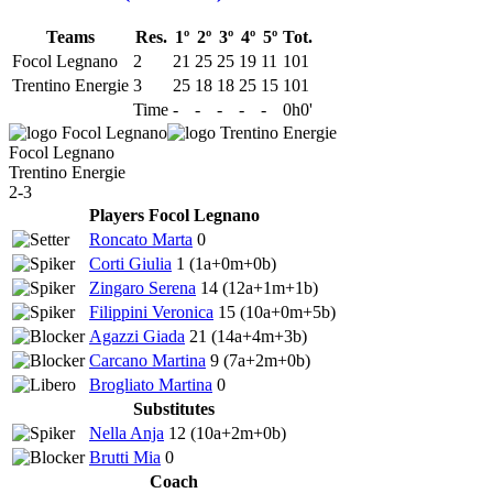
Teams
Res.
1º
2º
3º
4º
5º
Tot.
Focol Legnano
2
21
25
25
19
11
101
Trentino Energie
3
25
18
18
25
15
101
Time
-
-
-
-
-
0h0'
Focol Legnano
Trentino Energie
2-3
Players Focol Legnano
Roncato Marta
0
Corti Giulia
1
(1a+0m+0b)
Zingaro Serena
14
(12a+1m+1b)
Filippini Veronica
15
(10a+0m+5b)
Agazzi Giada
21
(14a+4m+3b)
Carcano Martina
9
(7a+2m+0b)
Brogliato Martina
0
Substitutes
Nella Anja
12
(10a+2m+0b)
Brutti Mia
0
Coach