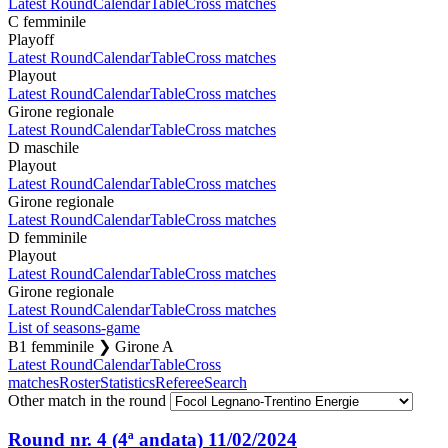
Latest Round
Calendar
Table
Cross matches
C femminile
Playoff
Latest Round
Calendar
Table
Cross matches
Playout
Latest Round
Calendar
Table
Cross matches
Girone regionale
Latest Round
Calendar
Table
Cross matches
D maschile
Playout
Latest Round
Calendar
Table
Cross matches
Girone regionale
Latest Round
Calendar
Table
Cross matches
D femminile
Playout
Latest Round
Calendar
Table
Cross matches
Girone regionale
Latest Round
Calendar
Table
Cross matches
List of seasons-game
B1 femminile ❯ Girone A
Latest Round
Calendar
Table
Cross
matches
Roster
Statistics
Referee
Search
Other match in the round
Round nr. 4 (4ª andata)
11/02/2024