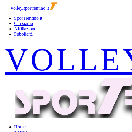
volley.sportrentino.it
SporTrentino.it
Chi siamo
Affiliazione
Pubblicità
Home