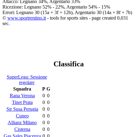
Attacco: Legnano 34%, Argentario 33%
Ricezione: Legnano 52% - 22%, Argentario 54% - 15%
Errori: Legnano 30 (15a + 3f + 12b), Argentario 30 (14a + 8f + 7b)
©
www.sportrentino.it
- tools for sports sites - page created 0,031
sec.
Classifica
SuperLega: Sessione
regolare
Squadra
P
G
Rana Verona
0
0
Tinet Prata
0
0
Sir Susa Perugia
0
0
Cuneo
0
0
Allianz Milano
0
0
Cisterna
0
0
Gas Sales Piacenza
0
0