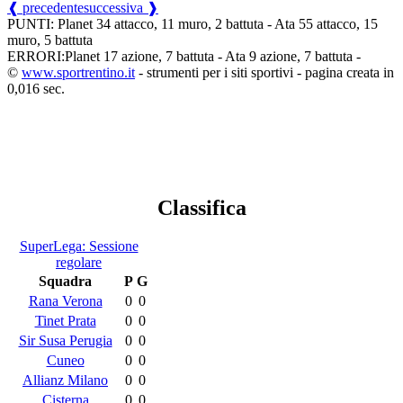
❰ precedente
successiva ❱
PUNTI: Planet 34 attacco, 11 muro, 2 battuta - Ata 55 attacco, 15
muro, 5 battuta
ERRORI:Planet 17 azione, 7 battuta - Ata 9 azione, 7 battuta -
©
www.sportrentino.it
- strumenti per i siti sportivi - pagina creata in
0,016 sec.
Classifica
SuperLega: Sessione
regolare
Squadra
P
G
Rana Verona
0
0
Tinet Prata
0
0
Sir Susa Perugia
0
0
Cuneo
0
0
Allianz Milano
0
0
Cisterna
0
0