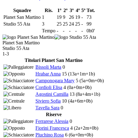
Squadre
Ris.
1º
2º
3º
4º
5º
Tot.
Planet San Martino
1
19
9
26
19
-
73
Studio 55 Ata
3
25
25
24
25
-
99
Tempo
-
-
-
-
-
0h0'
Planet San Martino
Studio 55 Ata
1-3
Titolari Planet San Martino
Bissoli Marta
0
Hrabar Anna
15
(13a+1m+1b)
Camponogara Mary
5
(5a+0m+0b)
Cordioli Elisa
4
(0a+0m+0b)
Agostini Camilla
13
(8a+4m+1b)
Siviero Sofia
10
(4a+6m+0b)
Tavella Sara
0
Riserve
Ferrarese Alessia
0
Fiorini Francesca
4
(2a+2m+0b)
Pluchino Rosa
6
(6a+0m+0b)