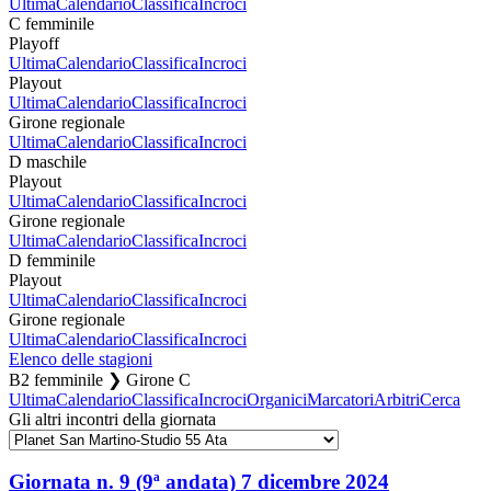
Ultima
Calendario
Classifica
Incroci
C femminile
Playoff
Ultima
Calendario
Classifica
Incroci
Playout
Ultima
Calendario
Classifica
Incroci
Girone regionale
Ultima
Calendario
Classifica
Incroci
D maschile
Playout
Ultima
Calendario
Classifica
Incroci
Girone regionale
Ultima
Calendario
Classifica
Incroci
D femminile
Playout
Ultima
Calendario
Classifica
Incroci
Girone regionale
Ultima
Calendario
Classifica
Incroci
Elenco delle stagioni
B2 femminile ❯ Girone C
Ultima
Calendario
Classifica
Incroci
Organici
Marcatori
Arbitri
Cerca
Gli altri incontri della giornata
Giornata n. 9 (9ª andata)
7 dicembre 2024