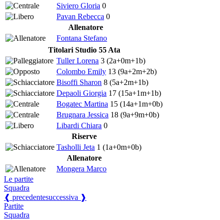
Siviero Gloria
0
Pavan Rebecca
0
Allenatore
Fontana Stefano
Titolari Studio 55 Ata
Tuller Lorena
3
(2a+0m+1b)
Colombo Emily
13
(9a+2m+2b)
Bisoffi Sharon
8
(5a+2m+1b)
Depaoli Giorgia
17
(15a+1m+1b)
Bogatec Martina
15
(14a+1m+0b)
Brugnara Jessica
18
(9a+9m+0b)
Libardi Chiara
0
Riserve
Tasholli Jeta
1
(1a+0m+0b)
Allenatore
Mongera Marco
Le partite
Squadra
❰ precedente
successiva ❱
Partite
Squadra