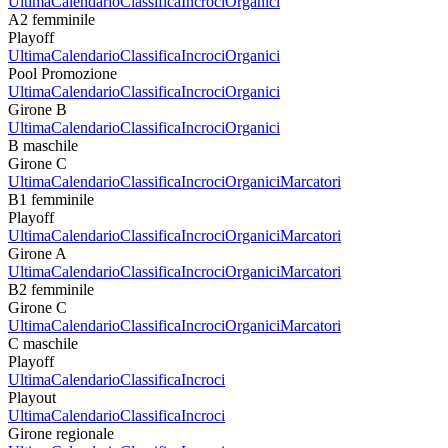
Ultima
Calendario
Classifica
Incroci
Organici
A2 femminile
Playoff
Ultima
Calendario
Classifica
Incroci
Organici
Pool Promozione
Ultima
Calendario
Classifica
Incroci
Organici
Girone B
Ultima
Calendario
Classifica
Incroci
Organici
B maschile
Girone C
Ultima
Calendario
Classifica
Incroci
Organici
Marcatori
B1 femminile
Playoff
Ultima
Calendario
Classifica
Incroci
Organici
Marcatori
Girone A
Ultima
Calendario
Classifica
Incroci
Organici
Marcatori
B2 femminile
Girone C
Ultima
Calendario
Classifica
Incroci
Organici
Marcatori
C maschile
Playoff
Ultima
Calendario
Classifica
Incroci
Playout
Ultima
Calendario
Classifica
Incroci
Girone regionale