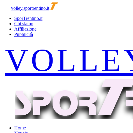
volley.sportrentino.it
SporTrentino.it
Chi siamo
Affiliazione
Pubblicità
Home