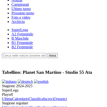
Notizie
Campionati
Ultimo turno
Prossimo turno
Foto e video
Archivio
SuperLega
A2 Femminile
B Maschile
B1 Femminile
B2 Femminile
Tabellino: Planet San Martino - Studio 55 Ata
Stagione 2024-2025
SuperLega
Playoff
Ultima
Calendario
Classifica
Incroci
Organici
Stagione regolare