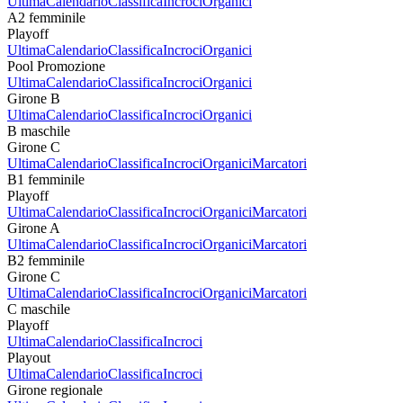
Ultima
Calendario
Classifica
Incroci
Organici
A2 femminile
Playoff
Ultima
Calendario
Classifica
Incroci
Organici
Pool Promozione
Ultima
Calendario
Classifica
Incroci
Organici
Girone B
Ultima
Calendario
Classifica
Incroci
Organici
B maschile
Girone C
Ultima
Calendario
Classifica
Incroci
Organici
Marcatori
B1 femminile
Playoff
Ultima
Calendario
Classifica
Incroci
Organici
Marcatori
Girone A
Ultima
Calendario
Classifica
Incroci
Organici
Marcatori
B2 femminile
Girone C
Ultima
Calendario
Classifica
Incroci
Organici
Marcatori
C maschile
Playoff
Ultima
Calendario
Classifica
Incroci
Playout
Ultima
Calendario
Classifica
Incroci
Girone regionale