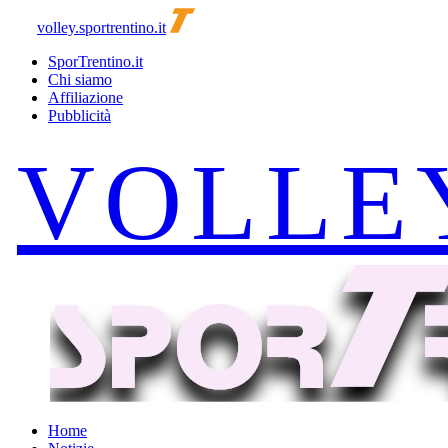
volley.sportrentino.it
SporTrentino.it
Chi siamo
Affiliazione
Pubblicità
Home