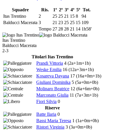
Squadre
Ris.
1º
2º
3º
4º
5º
Tot.
Itas Trentino
2
25
25
21
15
8
94
Balducci Macerata
3
21
23
25
25
15
109
Tempo
27
28
28
21
14
1h58'
Itas Trentino
Balducci Macerata
2-3
Titolari Itas Trentino
Prandi Vittoria
4
(2a+1m+1b)
Weske Emilia
16
(12a+3m+1b)
Kosareva Dayana
17
(16a+0m+1b)
Giuliani Dominika
5
(5a+0m+0b)
Molinaro Beatrice
12
(6a+6m+0b)
Marconato Giulia
11
(7a+3m+1b)
Fiori Silvia
0
Riserve
Batte Ilaria
0
Bassi Maria Teresa
1
(1a+0m+0b)
Ristori Virginia
3
(3a+0m+0b)