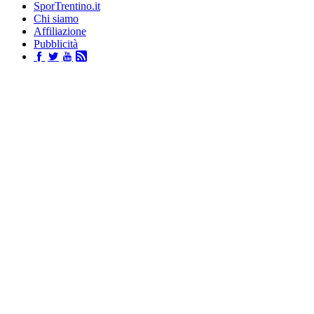
SporTrentino.it
Chi siamo
Affiliazione
Pubblicità