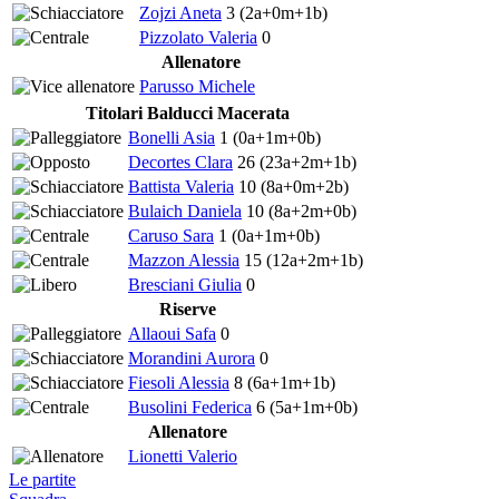
Zojzi Aneta
3
(2a+0m+1b)
Pizzolato Valeria
0
Allenatore
Parusso Michele
Titolari Balducci Macerata
Bonelli Asia
1
(0a+1m+0b)
Decortes Clara
26
(23a+2m+1b)
Battista Valeria
10
(8a+0m+2b)
Bulaich Daniela
10
(8a+2m+0b)
Caruso Sara
1
(0a+1m+0b)
Mazzon Alessia
15
(12a+2m+1b)
Bresciani Giulia
0
Riserve
Allaoui Safa
0
Morandini Aurora
0
Fiesoli Alessia
8
(6a+1m+1b)
Busolini Federica
6
(5a+1m+0b)
Allenatore
Lionetti Valerio
Le partite