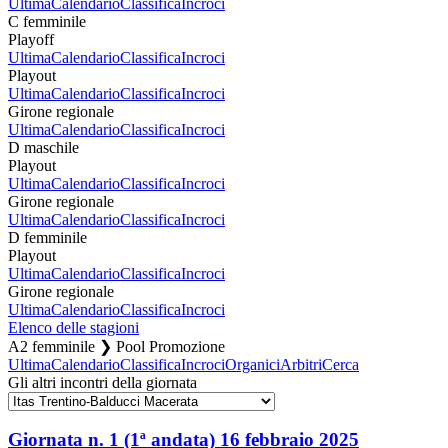
Ultima
Calendario
Classifica
Incroci
C femminile
Playoff
Ultima
Calendario
Classifica
Incroci
Playout
Ultima
Calendario
Classifica
Incroci
Girone regionale
Ultima
Calendario
Classifica
Incroci
D maschile
Playout
Ultima
Calendario
Classifica
Incroci
Girone regionale
Ultima
Calendario
Classifica
Incroci
D femminile
Playout
Ultima
Calendario
Classifica
Incroci
Girone regionale
Ultima
Calendario
Classifica
Incroci
Elenco delle stagioni
A2 femminile ❯ Pool Promozione
Ultima
Calendario
Classifica
Incroci
Organici
Arbitri
Cerca
Gli altri incontri della giornata
Giornata n. 1 (1ª andata)
16 febbraio 2025