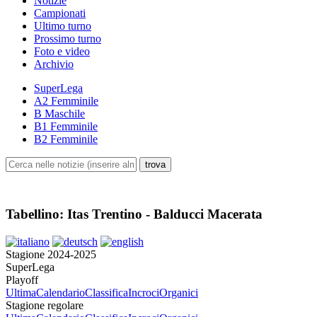
Notizie
Campionati
Ultimo turno
Prossimo turno
Foto e video
Archivio
SuperLega
A2 Femminile
B Maschile
B1 Femminile
B2 Femminile
Tabellino: Itas Trentino - Balducci Macerata
Stagione 2024-2025
SuperLega
Playoff
Ultima
Calendario
Classifica
Incroci
Organici
Stagione regolare