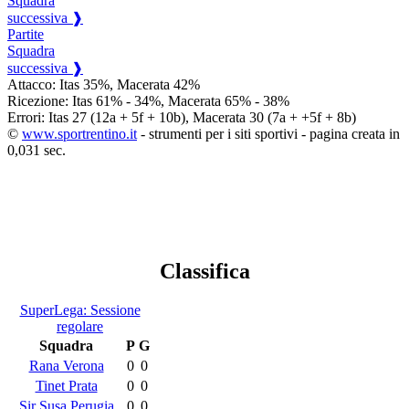
Squadra
successiva ❱
Partite
Squadra
successiva ❱
Attacco: Itas 35%, Macerata 42%
Ricezione: Itas 61% - 34%, Macerata 65% - 38%
Errori: Itas 27 (12a + 5f + 10b), Macerata 30 (7a + +5f + 8b)
©
www.sportrentino.it
- strumenti per i siti sportivi - pagina creata in
0,031 sec.
Classifica
SuperLega: Sessione
regolare
Squadra
P
G
Rana Verona
0
0
Tinet Prata
0
0
Sir Susa Perugia
0
0