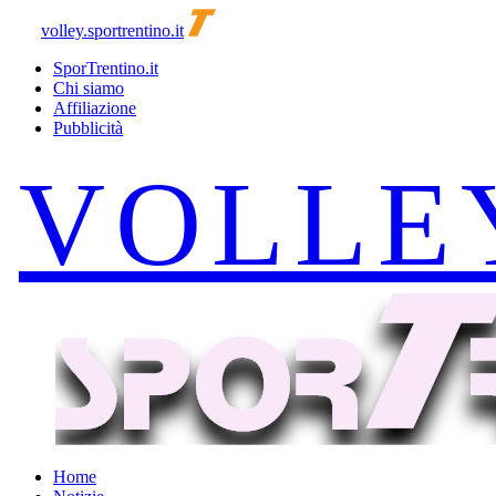
volley.sportrentino.it
SporTrentino.it
Chi siamo
Affiliazione
Pubblicità
Home