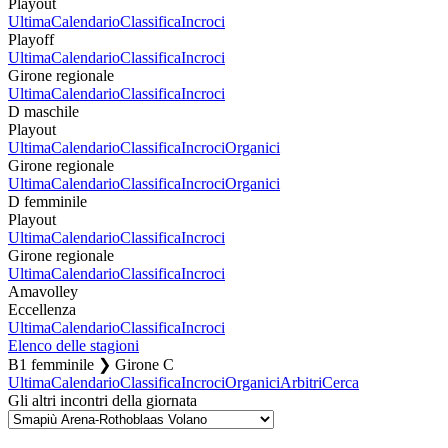
Playout
Ultima
Calendario
Classifica
Incroci
Playoff
Ultima
Calendario
Classifica
Incroci
Girone regionale
Ultima
Calendario
Classifica
Incroci
D maschile
Playout
Ultima
Calendario
Classifica
Incroci
Organici
Girone regionale
Ultima
Calendario
Classifica
Incroci
Organici
D femminile
Playout
Ultima
Calendario
Classifica
Incroci
Girone regionale
Ultima
Calendario
Classifica
Incroci
Amavolley
Eccellenza
Ultima
Calendario
Classifica
Incroci
Elenco delle stagioni
B1 femminile ❯ Girone C
Ultima
Calendario
Classifica
Incroci
Organici
Arbitri
Cerca
Gli altri incontri della giornata