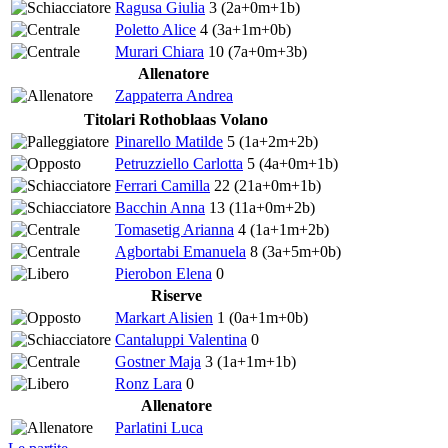
Ragusa Giulia
3
(2a+0m+1b)
Poletto Alice
4
(3a+1m+0b)
Murari Chiara
10
(7a+0m+3b)
Allenatore
Zappaterra Andrea
Titolari Rothoblaas Volano
Pinarello Matilde
5
(1a+2m+2b)
Petruzziello Carlotta
5
(4a+0m+1b)
Ferrari Camilla
22
(21a+0m+1b)
Bacchin Anna
13
(11a+0m+2b)
Tomasetig Arianna
4
(1a+1m+2b)
Agbortabi Emanuela
8
(3a+5m+0b)
Pierobon Elena
0
Riserve
Markart Alisien
1
(0a+1m+0b)
Cantaluppi Valentina
0
Gostner Maja
3
(1a+1m+1b)
Ronz Lara
0
Allenatore
Parlatini Luca