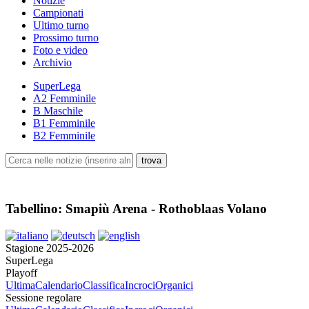
Notizie
Campionati
Ultimo turno
Prossimo turno
Foto e video
Archivio
SuperLega
A2 Femminile
B Maschile
B1 Femminile
B2 Femminile
Tabellino: Smapiù Arena - Rothoblaas Volano
Stagione 2025-2026
SuperLega
Playoff
Ultima
Calendario
Classifica
Incroci
Organici
Sessione regolare