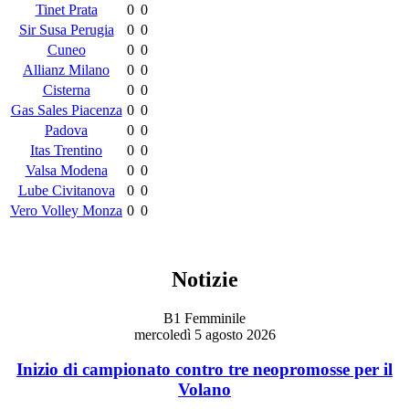
Tinet Prata
0
0
Sir Susa Perugia
0
0
Cuneo
0
0
Allianz Milano
0
0
Cisterna
0
0
Gas Sales Piacenza
0
0
Padova
0
0
Itas Trentino
0
0
Valsa Modena
0
0
Lube Civitanova
0
0
Vero Volley Monza
0
0
Notizie
B1 Femminile
mercoledì 5 agosto 2026
Inizio di campionato contro tre neopromosse per il
Volano