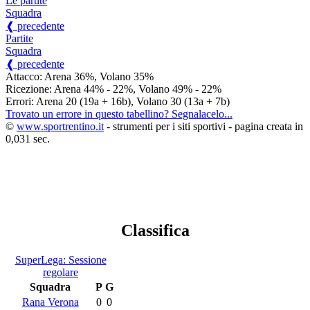
Le partite
Squadra
❰ precedente
Partite
Squadra
❰ precedente
Attacco: Arena 36%, Volano 35%
Ricezione: Arena 44% - 22%, Volano 49% - 22%
Errori: Arena 20 (19a + 16b), Volano 30 (13a + 7b)
Trovato un errore in questo tabellino? Segnalacelo...
©
www.sportrentino.it
- strumenti per i siti sportivi - pagina creata in
0,031 sec.
Classifica
SuperLega: Sessione
regolare
Squadra
P
G
Rana Verona
0
0