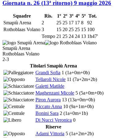
Giornata n. 26 (13ª ritorno)
9 maggio 2026
Squadre
Ris.
1º
2º
3º
4º
5º
Tot.
Smapiù Arena
2
25
25
17
17
8
92
Rothoblaas Volano
3
15
20
25
25
15
100
Tempo
21
25
24
24
13
1h47'
Smapiù Arena
Rothoblaas Volano
2-3
Titolari Smapiù Arena
Grandi Sofia
1
(1a+0m+0b)
Tellaroli Nicole
11
(7a+2m+2b)
Galetti Matilde
Maghenzani Micole
5
(5a+0m+0b)
Piron Aurora
13
(13a+0m+0b)
Riccato Anna
10
(9a+1m+0b)
Bonini Sara
2
(1a+0m+1b)
Di Nucci Veronica
0
Riserve
Adami Vittoria
5
(1a+2m+2b)