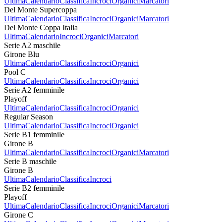
Ultima
Calendario
Classifica
Incroci
Organici
Marcatori
Del Monte Supercoppa
Ultima
Calendario
Classifica
Incroci
Organici
Marcatori
Del Monte Coppa Italia
Ultima
Calendario
Incroci
Organici
Marcatori
Serie A2 maschile
Girone Blu
Ultima
Calendario
Classifica
Incroci
Organici
Pool C
Ultima
Calendario
Classifica
Incroci
Organici
Serie A2 femminile
Playoff
Ultima
Calendario
Classifica
Incroci
Organici
Regular Season
Ultima
Calendario
Classifica
Incroci
Organici
Serie B1 femminile
Girone B
Ultima
Calendario
Classifica
Incroci
Organici
Marcatori
Serie B maschile
Girone B
Ultima
Calendario
Classifica
Incroci
Serie B2 femminile
Playoff
Ultima
Calendario
Classifica
Incroci
Organici
Marcatori
Girone C