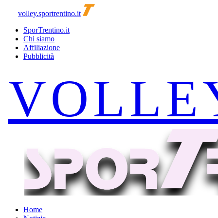
volley.sportrentino.it
SporTrentino.it
Chi siamo
Affiliazione
Pubblicità
Home