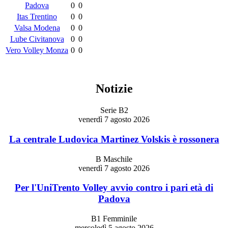
Padova
0
0
Itas Trentino
0
0
Valsa Modena
0
0
Lube Civitanova
0
0
Vero Volley Monza
0
0
Notizie
Serie B2
venerdì 7 agosto 2026
La centrale Ludovica Martinez Volskis è rossonera
B Maschile
venerdì 7 agosto 2026
Per l'UniTrento Volley avvio contro i pari età di
Padova
B1 Femminile
mercoledì 5 agosto 2026