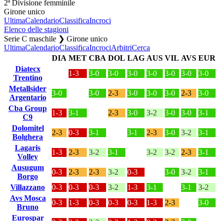
2ª Divisione femminile
Girone unico
Ultima
Calendario
Classifica
Incroci
Elenco delle stagioni
Serie C maschile ❯ Girone unico
Ultima
Calendario
Classifica
Incroci
Arbitri
Cerca
DIA
MET
CBA
DOL
LAG
AUS
VIL
AVS
EUR
Diatecx
1-3
3-0
3-0
3-0
3-0
3-0
3-0
3-0
Trentino
Metallsider
3-0
3-0
2-3
3-0
3-0
3-0
2-3
3-0
Argentario
Cba Group
1-3
3-1
2-3
3-0
3-2
3-0
3-0
3-1
C9
Dolomitel
2-3
0-3
3-1
3-1
2-3
3-0
3-2
3-1
Bolghera
Lagaris
1-3
2-3
3-2
3-1
3-2
3-2
2-3
3-1
Volley
Ausugum
0-3
2-3
2-3
3-2
0-3
3-0
3-2
3-1
Borgo
Villazzano
0-3
0-3
0-3
3-2
1-3
3-1
3-1
3-2
Avs Mosca
0-3
1-3
0-3
0-3
0-3
1-3
2-3
3-0
Bruno
Eurospar