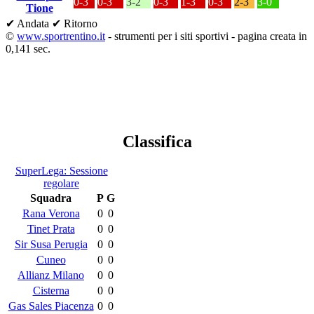
0-3
0-3
3-2
0-3
1-3
0-3
2-3
3-0
Tione
✔ Andata
✔ Ritorno
©
www.sportrentino.it
- strumenti per i siti sportivi - pagina creata in
0,141 sec.
Classifica
SuperLega: Sessione
regolare
Squadra
P
G
Rana Verona
0
0
Tinet Prata
0
0
Sir Susa Perugia
0
0
Cuneo
0
0
Allianz Milano
0
0
Cisterna
0
0
Gas Sales Piacenza
0
0