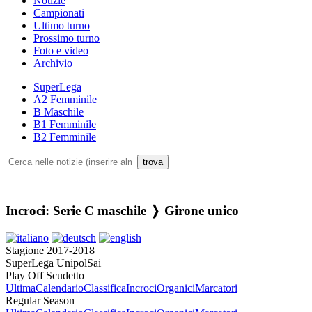
Notizie
Campionati
Ultimo turno
Prossimo turno
Foto e video
Archivio
SuperLega
A2 Femminile
B Maschile
B1 Femminile
B2 Femminile
Incroci: Serie C maschile ❭ Girone unico
Stagione 2017-2018
SuperLega UnipolSai
Play Off Scudetto
Ultima
Calendario
Classifica
Incroci
Organici
Marcatori
Regular Season