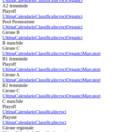
Ultima
Calendario
Classifica
Incroci
Organici
A2 femminile
Playoff
Ultima
Calendario
Classifica
Incroci
Organici
Pool Promozione
Ultima
Calendario
Classifica
Incroci
Organici
Girone B
Ultima
Calendario
Classifica
Incroci
Organici
B maschile
Girone C
Ultima
Calendario
Classifica
Incroci
Organici
Marcatori
B1 femminile
Playoff
Ultima
Calendario
Classifica
Incroci
Organici
Marcatori
Girone A
Ultima
Calendario
Classifica
Incroci
Organici
Marcatori
B2 femminile
Girone C
Ultima
Calendario
Classifica
Incroci
Organici
Marcatori
C maschile
Playoff
Ultima
Calendario
Classifica
Incroci
Playout
Ultima
Calendario
Classifica
Incroci
Girone regionale