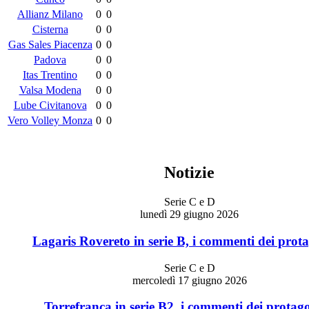
Allianz Milano
0
0
Cisterna
0
0
Gas Sales Piacenza
0
0
Padova
0
0
Itas Trentino
0
0
Valsa Modena
0
0
Lube Civitanova
0
0
Vero Volley Monza
0
0
Notizie
Serie C e D
lunedì 29 giugno 2026
Lagaris Rovereto in serie B, i commenti dei prota
Serie C e D
mercoledì 17 giugno 2026
Torrefranca in serie B2, i commenti dei protago