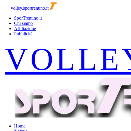
volley.sportrentino.it
SporTrentino.it
Chi siamo
Affiliazione
Pubblicità
Home