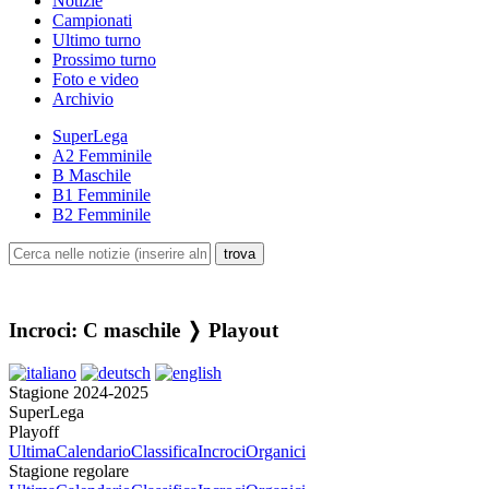
Notizie
Campionati
Ultimo turno
Prossimo turno
Foto e video
Archivio
SuperLega
A2 Femminile
B Maschile
B1 Femminile
B2 Femminile
Incroci: C maschile ❭ Playout
Stagione 2024-2025
SuperLega
Playoff
Ultima
Calendario
Classifica
Incroci
Organici
Stagione regolare