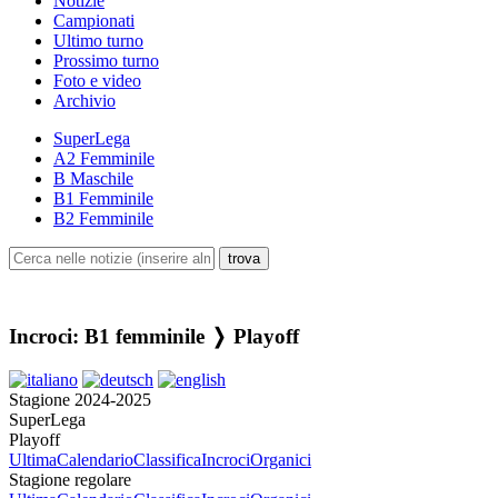
Notizie
Campionati
Ultimo turno
Prossimo turno
Foto e video
Archivio
SuperLega
A2 Femminile
B Maschile
B1 Femminile
B2 Femminile
Incroci: B1 femminile ❭ Playoff
Stagione 2024-2025
SuperLega
Playoff
Ultima
Calendario
Classifica
Incroci
Organici
Stagione regolare