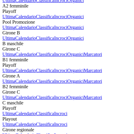
Ultima
Calendario
Classifica
Incroci
Organici
A2 femminile
Playoff
Ultima
Calendario
Classifica
Incroci
Organici
Pool Promozione
Ultima
Calendario
Classifica
Incroci
Organici
Girone B
Ultima
Calendario
Classifica
Incroci
Organici
B maschile
Girone C
Ultima
Calendario
Classifica
Incroci
Organici
Marcatori
B1 femminile
Playoff
Ultima
Calendario
Classifica
Incroci
Organici
Marcatori
Girone A
Ultima
Calendario
Classifica
Incroci
Organici
Marcatori
B2 femminile
Girone C
Ultima
Calendario
Classifica
Incroci
Organici
Marcatori
C maschile
Playoff
Ultima
Calendario
Classifica
Incroci
Playout
Ultima
Calendario
Classifica
Incroci
Girone regionale