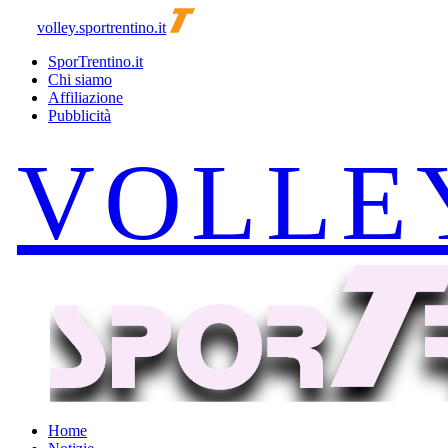
volley.sportrentino.it
SporTrentino.it
Chi siamo
Affiliazione
Pubblicità
Home