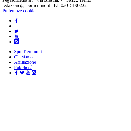
PegasoMedia srl - Via Brescia, 7 - 38122 Trento
redazione@sportrentino.it - P.I. 02015190222
Preferenze cookie
SporTrentino.it
Chi siamo
Affiliazione
Pubblicità