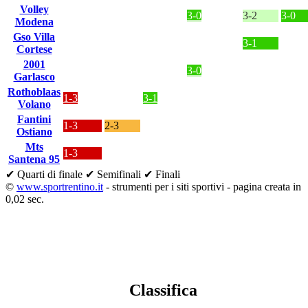
Volley
3-0
3-2
3-0
Modena
Gso Villa
3-1
Cortese
2001
3-0
Garlasco
Rothoblaas
1-3
3-1
Volano
Fantini
1-3
2-3
Ostiano
Mts
1-3
Santena 95
✔ Quarti di finale
✔ Semifinali
✔ Finali
©
www.sportrentino.it
- strumenti per i siti sportivi - pagina creata in
0,02 sec.
Classifica