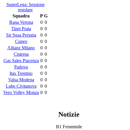
SuperLega: Sessione
regolare
Squadra
P
G
Rana Verona
0
0
Tinet Prata
0
0
Sir Susa Perugia
0
0
Cuneo
0
0
Allianz Milano
0
0
Cisterna
0
0
Gas Sales Piacenza
0
0
Padova
0
0
Itas Trentino
0
0
Valsa Modena
0
0
Lube Civitanova
0
0
Vero Volley Monza
0
0
Notizie
B1 Femminile