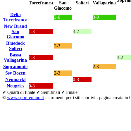
Delta
3-0
3-0
Torrefranca
New Brand
San
1-3
3-2
Giacomo
Bluedock
2-3
Solteri
Bassa
1-3
3-2
Vallagarina
Sopramonte
2-3
Ssv Bozen
2-3
Neumarkt
0-3
Neugries
0-3
✔ Quarti di finale
✔ Semifinali
✔ Finale
©
www.sportrentino.it
- strumenti per i siti sportivi - pagina creata in 