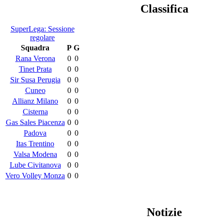
Classifica
SuperLega: Sessione
regolare
Squadra
P
G
Rana Verona
0
0
Tinet Prata
0
0
Sir Susa Perugia
0
0
Cuneo
0
0
Allianz Milano
0
0
Cisterna
0
0
Gas Sales Piacenza
0
0
Padova
0
0
Itas Trentino
0
0
Valsa Modena
0
0
Lube Civitanova
0
0
Vero Volley Monza
0
0
Notizie