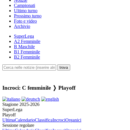
Notizie
Campionati
Ultimo turno
Prossimo turno
Foto e video
Archivio
SuperLega
A2 Femminile
B Maschile
B1 Femminile
B2 Femminile
Incroci: C femminile ❭ Playoff
Stagione 2025-2026
SuperLega
Playoff
Ultima
Calendario
Classifica
Incroci
Organici
Sessione regolare