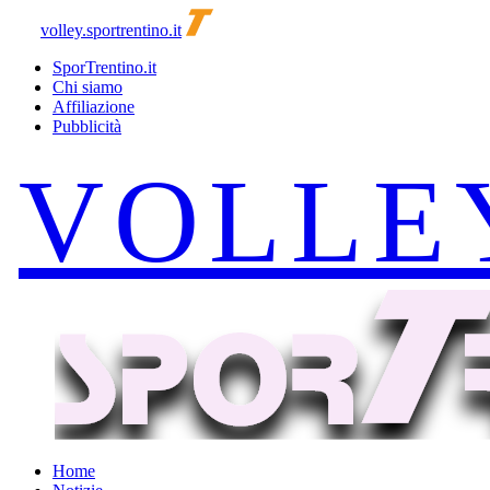
volley.sportrentino.it
SporTrentino.it
Chi siamo
Affiliazione
Pubblicità
Home