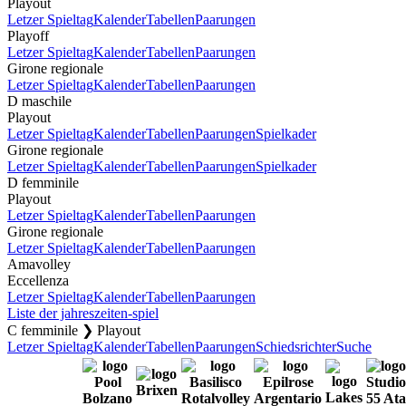
Playout
Letzer Spieltag
Kalender
Tabellen
Paarungen
Playoff
Letzer Spieltag
Kalender
Tabellen
Paarungen
Girone regionale
Letzer Spieltag
Kalender
Tabellen
Paarungen
D maschile
Playout
Letzer Spieltag
Kalender
Tabellen
Paarungen
Spielkader
Girone regionale
Letzer Spieltag
Kalender
Tabellen
Paarungen
Spielkader
D femminile
Playout
Letzer Spieltag
Kalender
Tabellen
Paarungen
Girone regionale
Letzer Spieltag
Kalender
Tabellen
Paarungen
Amavolley
Eccellenza
Letzer Spieltag
Kalender
Tabellen
Paarungen
Liste der jahreszeiten-spiel
C femminile ❯ Playout
Letzer Spieltag
Kalender
Tabellen
Paarungen
Schiedsrichter
Suche