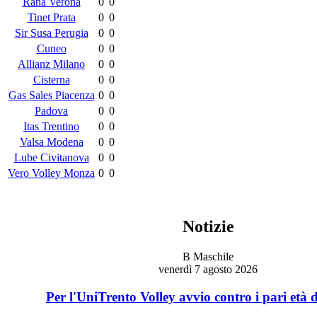
Rana Verona
0
0
Tinet Prata
0
0
Sir Susa Perugia
0
0
Cuneo
0
0
Allianz Milano
0
0
Cisterna
0
0
Gas Sales Piacenza
0
0
Padova
0
0
Itas Trentino
0
0
Valsa Modena
0
0
Lube Civitanova
0
0
Vero Volley Monza
0
0
Notizie
B Maschile
venerdì 7 agosto 2026
Per l'UniTrento Volley avvio contro i pari età