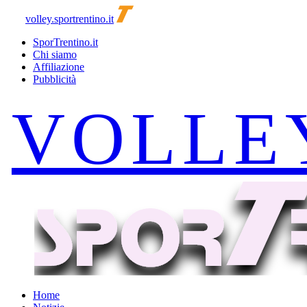
volley.sportrentino.it
SporTrentino.it
Chi siamo
Affiliazione
Pubblicità
Home