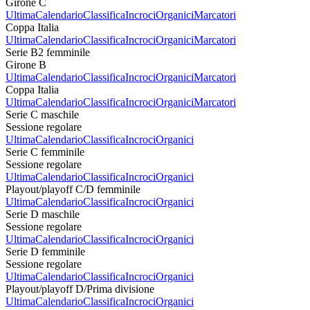
Girone C
Ultima
Calendario
Classifica
Incroci
Organici
Marcatori
Coppa Italia
Ultima
Calendario
Classifica
Incroci
Organici
Marcatori
Serie B2 femminile
Girone B
Ultima
Calendario
Classifica
Incroci
Organici
Marcatori
Coppa Italia
Ultima
Calendario
Classifica
Incroci
Organici
Marcatori
Serie C maschile
Sessione regolare
Ultima
Calendario
Classifica
Incroci
Organici
Serie C femminile
Sessione regolare
Ultima
Calendario
Classifica
Incroci
Organici
Playout/playoff C/D femminile
Ultima
Calendario
Classifica
Incroci
Organici
Serie D maschile
Sessione regolare
Ultima
Calendario
Classifica
Incroci
Organici
Serie D femminile
Sessione regolare
Ultima
Calendario
Classifica
Incroci
Organici
Playout/playoff D/Prima divisione
Ultima
Calendario
Classifica
Incroci
Organici