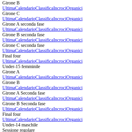
Girone B
Ultima
Calendario
Classifica
Incroci
Organici
Girone C
Ultima
Calendario
Classifica
Incroci
Organici
Girone A seconda fase
Ultima
Calendario
Classifica
Incroci
Organici
Girone B seconda fase
Ultima
Calendario
Classifica
Incroci
Organici
Girone C seconda fase
Ultima
Calendario
Classifica
Incroci
Organici
Final four
Ultima
Calendario
Classifica
Incroci
Organici
Under-15 femminile
Girone A
Ultima
Calendario
Classifica
Incroci
Organici
Girone B
Ultima
Calendario
Classifica
Incroci
Organici
Girone A Seconda fase
Ultima
Calendario
Classifica
Incroci
Organici
Girone B Seconda fase
Ultima
Calendario
Classifica
Incroci
Organici
Final four
Ultima
Calendario
Classifica
Incroci
Organici
Under-14 maschile
Sessione regolare