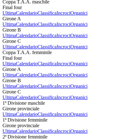
Coppa T.A.A. maschile
Final four
Ultima
Calendario
Classifica
Incroci
Organici
Girone A
Ultima
Calendario
Classifica
Incroci
Organici
Girone B
Ultima
Calendario
Classifica
Incroci
Organici
Girone C
Ultima
Calendario
Classifica
Incroci
Organici
Coppa T.A.A. femminile
Final four
Ultima
Calendario
Classifica
Incroci
Organici
Girone A
Ultima
Calendario
Classifica
Incroci
Organici
Girone B
Ultima
Calendario
Classifica
Incroci
Organici
Girone C
Ultima
Calendario
Classifica
Incroci
Organici
1ª Divisione maschile
Girone provinciale
Ultima
Calendario
Classifica
Incroci
Organici
1ª Divisione femminile
Girone provinciale
Ultima
Calendario
Classifica
Incroci
Organici
2ª Divisione femminile