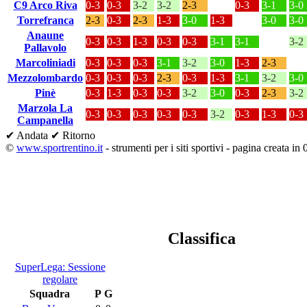
C9 Arco Riva
0-3
0-3
3-2
3-2
2-3
0-3
3-1
3-0
Torrefranca
2-3
0-3
2-3
1-3
3-0
1-3
3-0
3-0
Anaune
0-3
0-3
1-3
0-3
0-3
3-1
3-1
3-2
Pallavolo
Marcoliniadi
0-3
0-3
0-3
3-1
3-2
3-0
1-3
2-3
Mezzolombardo
0-3
0-3
0-3
2-3
0-3
1-3
3-1
3-2
3-0
Pinè
0-3
1-3
0-3
0-3
3-2
3-0
0-3
2-3
3-2
Marzola La
0-3
0-3
0-3
0-3
0-3
3-2
0-3
1-3
0-3
Campanella
✔ Andata
✔ Ritorno
©
www.sportrentino.it
- strumenti per i siti sportivi - pagina creata in 
Classifica
SuperLega: Sessione
regolare
Squadra
P
G