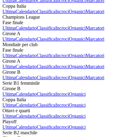
Ultima
Calendario
Classifica
Incroci
Organici
Marcatori
Coppa Italia
Ultima
Calendario
Classifica
Incroci
Organici
Marcatori
Champions League
Fase finale
Ultima
Calendario
Classifica
Incroci
Organici
Marcatori
Girone A
Ultima
Calendario
Classifica
Incroci
Organici
Marcatori
Mondiale per club
Fase finale
Ultima
Calendario
Classifica
Incroci
Organici
Marcatori
Girone A
Ultima
Calendario
Classifica
Incroci
Organici
Marcatori
Girone B
Ultima
Calendario
Classifica
Incroci
Organici
Marcatori
Serie B1 femminile
Girone B
Ultima
Calendario
Classifica
Incroci
Organici
Coppa Italia
Ultima
Calendario
Classifica
Incroci
Organici
Ottavi e quarti
Ultima
Calendario
Classifica
Incroci
Organici
Playoff
Ultima
Calendario
Classifica
Incroci
Organici
Serie B2 maschile