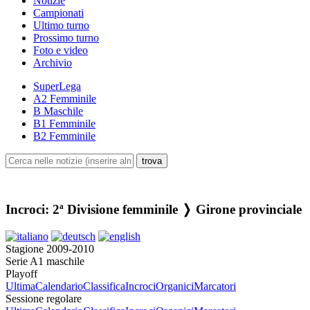
Notizie
Campionati
Ultimo turno
Prossimo turno
Foto e video
Archivio
SuperLega
A2 Femminile
B Maschile
B1 Femminile
B2 Femminile
Incroci: 2ª Divisione femminile ❭ Girone provinciale
Stagione 2009-2010
Serie A1 maschile
Playoff
Ultima
Calendario
Classifica
Incroci
Organici
Marcatori
Sessione regolare