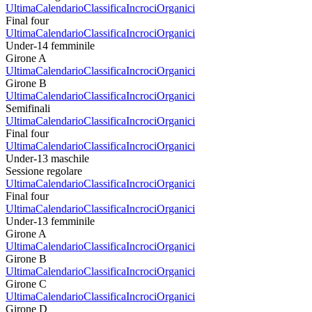
Ultima
Calendario
Classifica
Incroci
Organici
Final four
Ultima
Calendario
Classifica
Incroci
Organici
Under-14 femminile
Girone A
Ultima
Calendario
Classifica
Incroci
Organici
Girone B
Ultima
Calendario
Classifica
Incroci
Organici
Semifinali
Ultima
Calendario
Classifica
Incroci
Organici
Final four
Ultima
Calendario
Classifica
Incroci
Organici
Under-13 maschile
Sessione regolare
Ultima
Calendario
Classifica
Incroci
Organici
Final four
Ultima
Calendario
Classifica
Incroci
Organici
Under-13 femminile
Girone A
Ultima
Calendario
Classifica
Incroci
Organici
Girone B
Ultima
Calendario
Classifica
Incroci
Organici
Girone C
Ultima
Calendario
Classifica
Incroci
Organici
Girone D