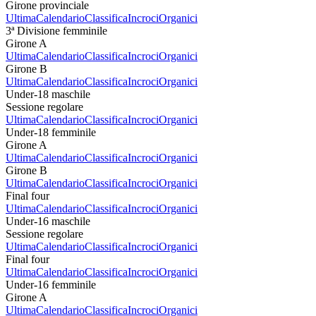
Girone provinciale
Ultima
Calendario
Classifica
Incroci
Organici
3ª Divisione femminile
Girone A
Ultima
Calendario
Classifica
Incroci
Organici
Girone B
Ultima
Calendario
Classifica
Incroci
Organici
Under-18 maschile
Sessione regolare
Ultima
Calendario
Classifica
Incroci
Organici
Under-18 femminile
Girone A
Ultima
Calendario
Classifica
Incroci
Organici
Girone B
Ultima
Calendario
Classifica
Incroci
Organici
Final four
Ultima
Calendario
Classifica
Incroci
Organici
Under-16 maschile
Sessione regolare
Ultima
Calendario
Classifica
Incroci
Organici
Final four
Ultima
Calendario
Classifica
Incroci
Organici
Under-16 femminile
Girone A
Ultima
Calendario
Classifica
Incroci
Organici