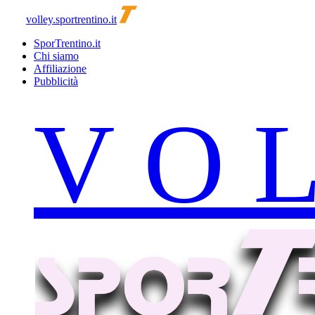
volley.sportrentino.it
SporTrentino.it
Chi siamo
Affiliazione
Pubblicità