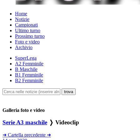
Home
Notizie
Campionati
Ultimo turno
Prossimo turno
Foto e video
Archivio
SuperLega
A2 Femminile
B Maschile
B1 Femminile
B2 Femminile
Galleria foto e video
Serie A3 maschile
❭ Videoclip
➜
Cartella precedente
➜