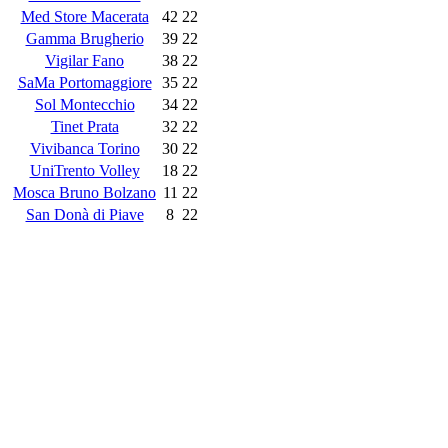
Med Store Macerata
42
22
Gamma Brugherio
39
22
Vigilar Fano
38
22
SaMa Portomaggiore
35
22
Sol Montecchio
34
22
Tinet Prata
32
22
Vivibanca Torino
30
22
UniTrento Volley
18
22
Mosca Bruno Bolzano
11
22
San Donà di Piave
8
22