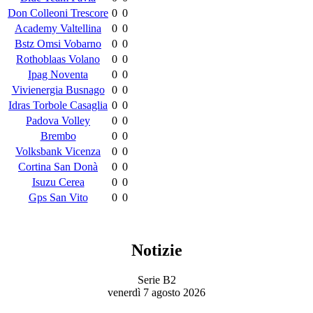
Don Colleoni Trescore
0
0
Academy Valtellina
0
0
Bstz Omsi Vobarno
0
0
Rothoblaas Volano
0
0
Ipag Noventa
0
0
Vivienergia Busnago
0
0
Idras Torbole Casaglia
0
0
Padova Volley
0
0
Brembo
0
0
Volksbank Vicenza
0
0
Cortina San Donà
0
0
Isuzu Cerea
0
0
Gps San Vito
0
0
Notizie
Serie B2
venerdì 7 agosto 2026