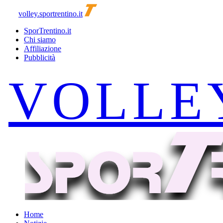
volley.sportrentino.it
SporTrentino.it
Chi siamo
Affiliazione
Pubblicità
Home