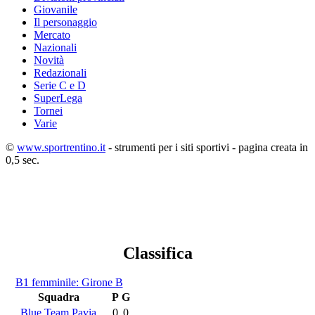
Giovanile
Il personaggio
Mercato
Nazionali
Novità
Redazionali
Serie C e D
SuperLega
Tornei
Varie
©
www.sportrentino.it
- strumenti per i siti sportivi - pagina creata in
0,5 sec.
Classifica
B1 femminile: Girone B
Squadra
P
G
Blue Team Pavia
0
0