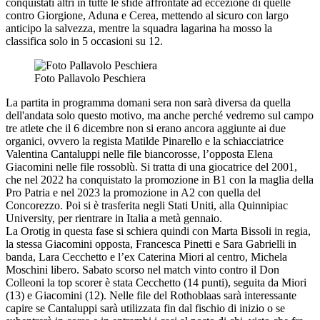
conquistati altri in tutte le sfide affrontate ad eccezione di quelle
contro Giorgione, Aduna e Cerea, mettendo al sicuro con largo
anticipo la salvezza, mentre la squadra lagarina ha mosso la
classifica solo in 5 occasioni su 12.
Foto Pallavolo Peschiera
La partita in programma domani sera non sarà diversa da quella
dell'andata solo questo motivo, ma anche perché vedremo sul campo
tre atlete che il 6 dicembre non si erano ancora aggiunte ai due
organici, ovvero la regista Matilde Pinarello e la schiacciatrice
Valentina Cantaluppi nelle file biancorosse, l’opposta Elena
Giacomini nelle file rossoblù. Si tratta di una giocatrice del 2001,
che nel 2022 ha conquistato la promozione in B1 con la maglia della
Pro Patria e nel 2023 la promozione in A2 con quella del
Concorezzo. Poi si è trasferita negli Stati Uniti, alla Quinnipiac
University, per rientrare in Italia a metà gennaio.
La Orotig in questa fase si schiera quindi con Marta Bissoli in regia,
la stessa Giacomini opposta, Francesca Pinetti e Sara Gabrielli in
banda, Lara Cecchetto e l’ex Caterina Miori al centro, Michela
Moschini libero. Sabato scorso nel match vinto contro il Don
Colleoni la top scorer è stata Cecchetto (14 punti), seguita da Miori
(13) e Giacomini (12). Nelle file del Rothoblaas sarà interessante
capire se Cantaluppi sarà utilizzata fin dal fischio di inizio o se