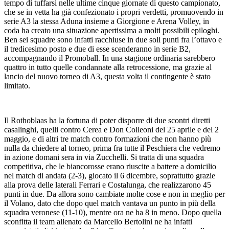
tempo di tuffarsi nelle ultime cinque giornate di questo campionato,
che se in vetta ha già confezionato i propri verdetti, promuovendo in
serie A3 la stessa Aduna insieme a Giorgione e Arena Volley, in
coda ha creato una situazione apertissima a molti possibili epiloghi.
Ben sei squadre sono infatti racchiuse in due soli punti fra l’ottavo e
il tredicesimo posto e due di esse scenderanno in serie B2,
accompagnando il Promoball. In una stagione ordinaria sarebbero
quattro in tutto quelle condannate alla retrocessione, ma grazie al
lancio del nuovo torneo di A3, questa volta il contingente è stato
limitato.
Il Rothoblaas ha la fortuna di poter disporre di due scontri diretti
casalinghi, quelli contro Cerea e Don Colleoni del 25 aprile e del 2
maggio, e di altri tre match contro formazioni che non hanno più
nulla da chiedere al torneo, prima fra tutte il Peschiera che vedremo
in azione domani sera in via Zucchelli. Si tratta di una squadra
competitiva, che le biancorosse erano riuscite a battere a domicilio
nel match di andata (2-3), giocato il 6 dicembre, soprattutto grazie
alla prova delle laterali Ferrari e Costalunga, che realizzarono 45
punti in due. Da allora sono cambiate molte cose e non in meglio per
il Volano, dato che dopo quel match vantava un punto in più della
squadra veronese (11-10), mentre ora ne ha 8 in meno. Dopo quella
sconfitta il team allenato da Marcello Bertolini ne ha infatti