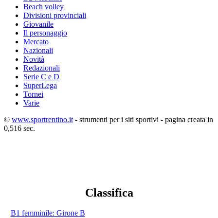
Beach volley
Divisioni provinciali
Giovanile
Il personaggio
Mercato
Nazionali
Novità
Redazionali
Serie C e D
SuperLega
Tornei
Varie
©
www.sportrentino.it
- strumenti per i siti sportivi - pagina creata in
0,516 sec.
Classifica
B1 femminile: Girone B