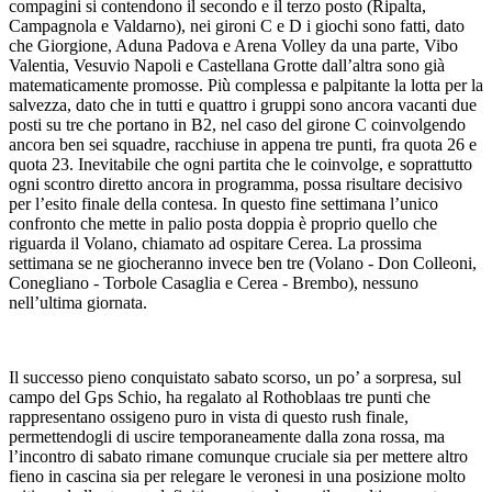
compagini si contendono il secondo e il terzo posto (Ripalta,
Campagnola e Valdarno), nei gironi C e D i giochi sono fatti, dato
che Giorgione, Aduna Padova e Arena Volley da una parte, Vibo
Valentia, Vesuvio Napoli e Castellana Grotte dall’altra sono già
matematicamente promosse. Più complessa e palpitante la lotta per la
salvezza, dato che in tutti e quattro i gruppi sono ancora vacanti due
posti su tre che portano in B2, nel caso del girone C coinvolgendo
ancora ben sei squadre, racchiuse in appena tre punti, fra quota 26 e
quota 23. Inevitabile che ogni partita che le coinvolge, e soprattutto
ogni scontro diretto ancora in programma, possa risultare decisivo
per l’esito finale della contesa. In questo fine settimana l’unico
confronto che mette in palio posta doppia è proprio quello che
riguarda il Volano, chiamato ad ospitare Cerea. La prossima
settimana se ne giocheranno invece ben tre (Volano - Don Colleoni,
Conegliano - Torbole Casaglia e Cerea - Brembo), nessuno
nell’ultima giornata.
Il successo pieno conquistato sabato scorso, un po’ a sorpresa, sul
campo del Gps Schio, ha regalato al Rothoblaas tre punti che
rappresentano ossigeno puro in vista di questo rush finale,
permettendogli di uscire temporaneamente dalla zona rossa, ma
l’incontro di sabato rimane comunque cruciale sia per mettere altro
fieno in cascina sia per relegare le veronesi in una posizione molto