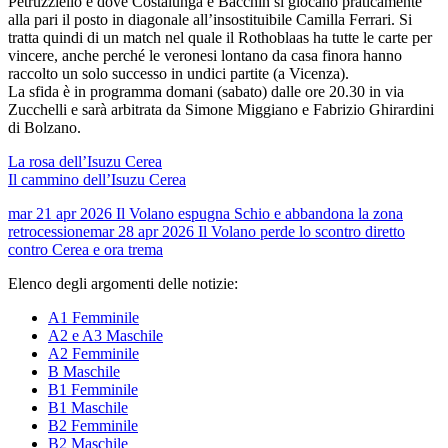
Petruzziello e dove Costalunga e Bacchin si giocano praticamente
alla pari il posto in diagonale all’insostituibile Camilla Ferrari. Si
tratta quindi di un match nel quale il Rothoblaas ha tutte le carte per
vincere, anche perché le veronesi lontano da casa finora hanno
raccolto un solo successo in undici partite (a Vicenza).
La sfida è in programma domani (sabato) dalle ore 20.30 in via
Zucchelli e sarà arbitrata da Simone Miggiano e Fabrizio Ghirardini
di Bolzano.
La rosa dell’Isuzu Cerea
Il cammino dell’Isuzu Cerea
mar 21 apr 2026
Il Volano espugna Schio e abbandona la zona
retrocessione
mar 28 apr 2026
Il Volano perde lo scontro diretto
contro Cerea e ora trema
Elenco degli argomenti delle notizie:
A1 Femminile
A2 e A3 Maschile
A2 Femminile
B Maschile
B1 Femminile
B1 Maschile
B2 Femminile
B2 Maschile