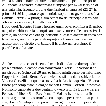
critica ed allontanare definitivamente almeno il penultimo posto.
All’andata la squadra biancorossa si impose per 1-3 al termine di
una battaglia, facendo proprie due frazioni ai vantaggi (25-27 la
prima, 24-26 la quarta) e spuntandola soprattutto grazie alla solita
Camilla Ferrari (24 punti) e alla serata no del principale terminale
offensivo rossonero, Camilla Cornelli.
Dopo quell’incontro l’Isuzu incassò una nuova sconfitta a Brembo,
ma poi cambiò marcia, conquistando sei vittorie nelle successive 11
partite, un bottino che ora gli consente di essere ancora in corsa per
la salvezza, ma solo a patto di espugnare l’arena biancorossa in
questo scontro diretto e di battere il Brembo nel prossimo. E
potrebbe non bastare.
Anche in questo caso rispetto al match di andata le due squadre si
presenteranno in campo con formazioni diverse. Le veronesi nel
match contro Schio del 28 marzo hanno infatti perso per infortunio
l’opposta Stefania Bernabè, che viene sostituita dalla schiacciatrice
Vittoria Cervellin, la quale a sua volta ha lasciato spazio a Valeria
Priore per completare la diagonale con Camilla Cornelli in posto-4.
Non sono cambiate le due centrali, ovvero Giorgia Bulla e Teresa
Peloso, e il libero Sara Bovolenta. Il Volano ha mostrato a Schio
l’ampia gamma di possibilità di cui dispone per i tre ruoli di palla
alta, dove Cantaluppi può prendere in ogni momento il posto di