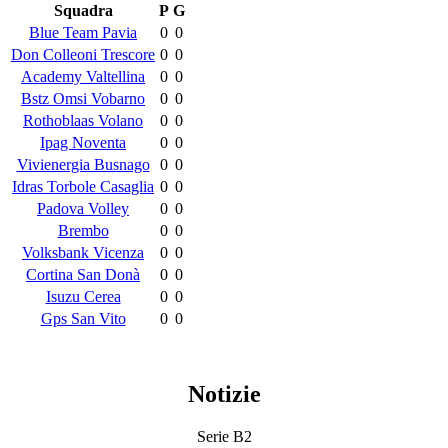
Squadra
P
G
Blue Team Pavia
0
0
Don Colleoni Trescore
0
0
Academy Valtellina
0
0
Bstz Omsi Vobarno
0
0
Rothoblaas Volano
0
0
Ipag Noventa
0
0
Vivienergia Busnago
0
0
Idras Torbole Casaglia
0
0
Padova Volley
0
0
Brembo
0
0
Volksbank Vicenza
0
0
Cortina San Donà
0
0
Isuzu Cerea
0
0
Gps San Vito
0
0
Notizie
Serie B2