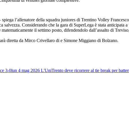
icinquesima di ventisei giornate complessive.
 – spiega l’allenatore della squadra juniores di Trentino Volley France
tica salvezza. Considerando che la gara di SuperLega è stata anticipata a
 matematicamente il settimo posto, difendendolo dall’assalto di Treviso
 sarà diretta da Mirco Crivellaro di e Simone Miggiano di Bolzano.
sce 3-0
lun 4 mag 2026
L'UniTrento deve ricorrere al tie break per batte