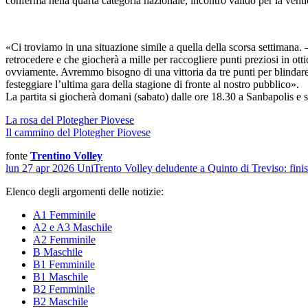
conferma nella quarta categoria nazionale, incontro valido per la vent
«Ci troviamo in una situazione simile a quella della scorsa settimana.
retrocedere e che giocherà a mille per raccogliere punti preziosi in ot
ovviamente. Avremmo bisogno di una vittoria da tre punti per blindare
festeggiare l’ultima gara della stagione di fronte al nostro pubblico».
La partita si giocherà domani (sabato) dalle ore 18.30 a Sanbapolis e
La rosa del Plotegher Piovese
Il cammino del Plotegher Piovese
fonte
Trentino Volley
lun 27 apr 2026
UniTrento Volley deludente a Quinto di Treviso: fini
Elenco degli argomenti delle notizie:
A1 Femminile
A2 e A3 Maschile
A2 Femminile
B Maschile
B1 Femminile
B1 Maschile
B2 Femminile
B2 Maschile