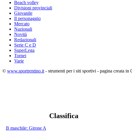
Beach volley
Divisioni provinciali
Giovanile
Il personaggio
Mercato
Nazionali
Novità
Redazionali
Serie C e D
SuperLega
Tornei
Varie
©
www.sportrentino.it
- strumenti per i siti sportivi - pagina creata in 
Classifica
B maschile: Girone A