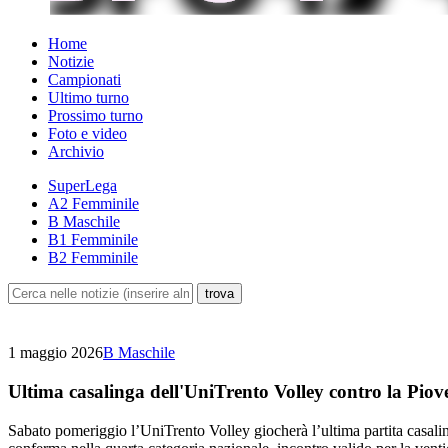
Home
Notizie
Campionati
Ultimo turno
Prossimo turno
Foto e video
Archivio
SuperLega
A2 Femminile
B Maschile
B1 Femminile
B2 Femminile
1 maggio 2026
B Maschile
Ultima casalinga dell'UniTrento Volley contro la Piov
Sabato pomeriggio l’UniTrento Volley giocherà l’ultima partita casaling