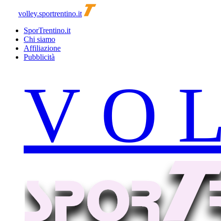
volley.sportrentino.it
SporTrentino.it
Chi siamo
Affiliazione
Pubblicità