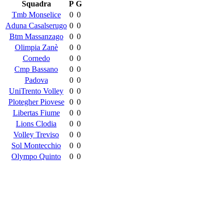
Squadra
P
G
Tmb Monselice
0
0
Aduna Casalserugo
0
0
Btm Massanzago
0
0
Olimpia Zanè
0
0
Cornedo
0
0
Cmp Bassano
0
0
Padova
0
0
UniTrento Volley
0
0
Plotegher Piovese
0
0
Libertas Fiume
0
0
Lions Clodia
0
0
Volley Treviso
0
0
Sol Montecchio
0
0
Olympo Quinto
0
0