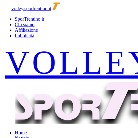
volley.sportrentino.it
SporTrentino.it
Chi siamo
Affiliazione
Pubblicità
Home