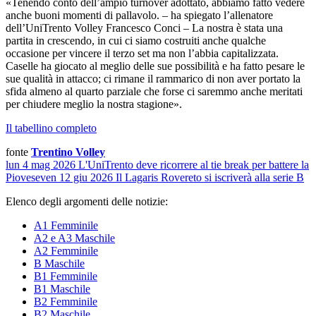
«Tenendo conto dell’ampio turnover adottato, abbiamo fatto vedere
anche buoni momenti di pallavolo. – ha spiegato l’allenatore
dell’UniTrento Volley Francesco Conci – La nostra è stata una
partita in crescendo, in cui ci siamo costruiti anche qualche
occasione per vincere il terzo set ma non l’abbia capitalizzata.
Caselle ha giocato al meglio delle sue possibilità e ha fatto pesare le
sue qualità in attacco; ci rimane il rammarico di non aver portato la
sfida almeno al quarto parziale che forse ci saremmo anche meritati
per chiudere meglio la nostra stagione».
Il tabellino completo
fonte
Trentino Volley
lun 4 mag 2026
L'UniTrento deve ricorrere al tie break per battere la
Piovese
ven 12 giu 2026
Il Lagaris Rovereto si iscriverà alla serie B
Elenco degli argomenti delle notizie:
A1 Femminile
A2 e A3 Maschile
A2 Femminile
B Maschile
B1 Femminile
B1 Maschile
B2 Femminile
B2 Maschile