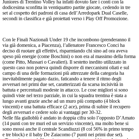
Juniores di Trentino Volley ha infatti dovuto fare i conti con la
dodicesima sconfitta in ventiquattro partite giocate, cedendo in tre
set al cospetto dei padroni di casa dell’Arredopark Dual Caselle,
secondi in classifica e già proiettati verso i Play Off Promozione.
Con le Finali Nazionali Under 19 che incombono (prenderanno il
via già domenica, a Piacenza), l’allenatore Francesco Conci ha
deciso di ruotare gli effettivi, risparmiando chi sino ad ora aveva
speso più energie (come Boschini) o non era al massimo della forma
(come Pitto, Mussari o Cavalieri). Il sestetto inedito utilizzato in
questo caso non poteva quindi disporre di meccanismi oliati e sul
campo di una delle formazioni più attrezzate della categoria ha
inevitabilmente pagato dazio, faticando a tenere il ritmo degli
avversari nei primi due set, caratterizzati da scarsa incisività in
battuta e percentuali modeste in attacco. Le cose migliori si sono
quindi viste nel terzo parziale, in cui la squadra trentina è stata a
lungo avanti grazie anche ad un muro più compatto (4 block
vincenti) e una battuta efficace (2 ace), prima di subire il recupero
degli avversari e cedere solo ai vantaggi per 30-32.
Nelle fila gialloblù è andato in doppia cifra solo l’opposto D’Amato
(14 punti con tre muri ed un servizio vincente), ma molto bene si
sono mossi anche il centrale Scandiuzzi (8 col 56% in primo tempo
e tre block) e il baby De Zaiacomo (7 punti nei primi due set).