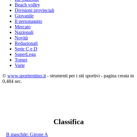
Beach volley
Divisioni provinciali
Giovanile
Il personaggio
Mercato
Nazionali
Novità
Redazionali
Serie C e D
SuperLega
Tornei
Varie
©
www.sportrentino.it
- strumenti per i siti sportivi - pagina creata in
0,484 sec.
Classifica
B maschile: Girone A