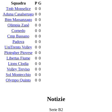
Squadra
P
G
Tmb Monselice
0
0
Aduna Casalserugo
0
0
Btm Massanzago
0
0
Olimpia Zanè
0
0
Cornedo
0
0
Cmp Bassano
0
0
Padova
0
0
UniTrento Volley
0
0
Plotegher Piovese
0
0
Libertas Fiume
0
0
Lions Clodia
0
0
Volley Treviso
0
0
Sol Montecchio
0
0
Olympo Quinto
0
0
Notizie
Serie B2