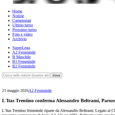
Home
Notizie
Campionati
Ultimo turno
Prossimo turno
Foto e video
Archivio
SuperLega
A2 Femminile
B Maschile
B1 Femminile
B2 Femminile
21 maggio 2026
A2 Femminile
L'Itas Trentino conferma Alessandro Beltrami, Parusso
L’Itas Trentino femminile riparte da Alessandro Beltrami. Legato al Cl