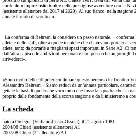
prossimo campionato di Serie A2. Classe 1981, Beltrami vanta una lunga
curriculum impreziosito inoltre delle prestigiose avventure con la Naz
(assistente allenatore dal 2017 al 2020). Al suo fianco, nella stagio
annate il ruolo di scoutman.
«La conferma di Beltrami la considero un passo naturale. – conferma Du
atlete e dello staff, oltre a quelle tecniche che ci avevano portato a s
atlete, tanto da portarle a ritagliarsi spazi importanti in Serie A2. Ci 
dall’altra capisco le ambizioni personali e non posso che augurargli il
arrivederci».
«Sono molto felice di poter continuare questo percorso in Trentino Voll
Alessandro Beltrami - Siamo reduci da un’annata particolare, caratte
gettate le basi di quello che vorremmo che fosse la squadra che sta na
proprio dalle fondamenta della scorsa stagione e da li inizieremo a cos
La scheda
nato a Omegna (Verbano-Cusio-Ossola), il 21 agosto 1981
2004/08 Chieri (assistente allenatore) A1
2007/08 Chieri (2° allenatore) A1