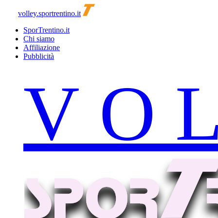
volley.sportrentino.it
SporTrentino.it
Chi siamo
Affiliazione
Pubblicità