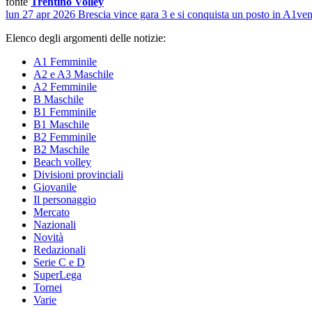
fonte
Trentino Volley
lun 27 apr 2026
Brescia vince gara 3 e si conquista un posto in A1
ven
Elenco degli argomenti delle notizie:
A1 Femminile
A2 e A3 Maschile
A2 Femminile
B Maschile
B1 Femminile
B1 Maschile
B2 Femminile
B2 Maschile
Beach volley
Divisioni provinciali
Giovanile
Il personaggio
Mercato
Nazionali
Novità
Redazionali
Serie C e D
SuperLega
Tornei
Varie