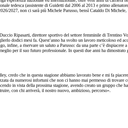
 esperienza nazionale ed internazionale, oltre vent’anni di carriera ne
ionale tedesca (assistente di Guidetti dal 2006 al 2013 e primo allenato
ne 2026/2027, non ci sarà più Michele Parusso, bensì Cataldo Di Michel
ccio Ripasarti, direttore sportivo del settore femminile di Trentino Vo
ceglierlo dodici mesi fa. Quest’anno ha svolto un lavoro meticoloso ed accu
tengo, infine, a riservare un saluto a Parusso: da una parte c’è dispiacere
 meglio per il suo futuro professionale. In questi due anni ha dimostrato 
ey, credo che in questa stagione abbiamo lavorato bene e mi fa piacere d
rizzata da numerosi infortuni che non ci hanno mai permesso di trovare 
scendo in vista della prossima stagione, avendo creato un gruppo che ha
truire, con chi arriverà, il nostro nuovo, ambizioso, percorso».