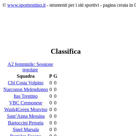
©
www.sportrentino.it
- strumenti per i siti sportivi - pagina creata in 
Classifica
A2 femminile: Sessione
regolare
Squadra
P
G
Cbl Costa Volpino
0
0
Narconon Melendugno
0
0
Itas Trentino
0
0
VBC Cremonese
0
0
Wash4Green Monviso
0
0
Sant’Anna Messina
0
0
Bartoccini Perugia
0
0
Sigel Marsala
0
0