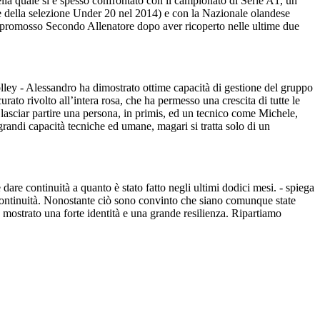
lla quale si è spesso confrontato con il campionato di Serie A1, un
re della selezione Under 20 nel 2014) e con la Nazionale olandese
e, promosso Secondo Allenatore dopo aver ricoperto nelle ultime due
lley - Alessandro ha dimostrato ottime capacità di gestione del gruppo
rato rivolto all’intera rosa, che ha permesso una crescita di tutte le
 a lasciar partire una persona, in primis, ed un tecnico come Michele,
grandi capacità tecniche ed umane, magari si tratta solo di un
are continuità a quanto è stato fatto negli ultimi dodici mesi. - spiega
continuità. Nonostante ciò sono convinto che siano comunque state
 mostrato una forte identità e una grande resilienza. Ripartiamo