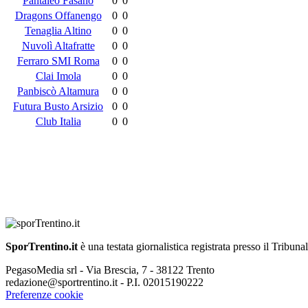
Pantaleo Fasano
0
0
Dragons Offanengo
0
0
Tenaglia Altino
0
0
Nuvolì Altafratte
0
0
Ferraro SMI Roma
0
0
Clai Imola
0
0
Panbiscò Altamura
0
0
Futura Busto Arsizio
0
0
Club Italia
0
0
SporTrentino.it
è una testata giornalistica registrata presso il Tribuna
PegasoMedia srl - Via Brescia, 7 - 38122 Trento
redazione@sportrentino.it - P.I. 02015190222
Preferenze cookie