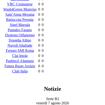
VBC Cremonese
0
0
Wash4Green Monviso
0
0
Sant’Anna Messina
0
0
Bartoccini Perugia
0
0
Sigel Marsala
0
0
Pantaleo Fasano
0
0
Dragons Offanengo
0
0
Tenaglia Altino
0
0
Nuvolì Altafratte
0
0
Ferraro SMI Roma
0
0
Clai Imola
0
0
Panbiscò Altamura
0
0
Futura Busto Arsizio
0
0
Club Italia
0
0
Notizie
Serie B2
venerdì 7 agosto 2026