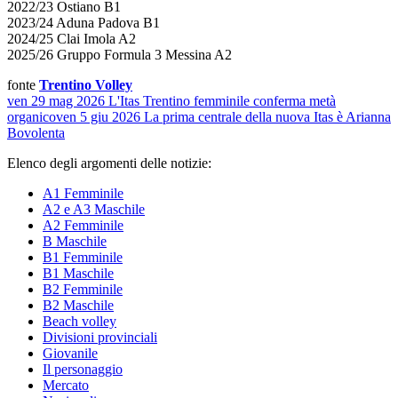
2022/23 Ostiano B1
2023/24 Aduna Padova B1
2024/25 Clai Imola A2
2025/26 Gruppo Formula 3 Messina A2
fonte
Trentino Volley
ven 29 mag 2026
L'Itas Trentino femminile conferma metà
organico
ven 5 giu 2026
La prima centrale della nuova Itas è Arianna
Bovolenta
Elenco degli argomenti delle notizie:
A1 Femminile
A2 e A3 Maschile
A2 Femminile
B Maschile
B1 Femminile
B1 Maschile
B2 Femminile
B2 Maschile
Beach volley
Divisioni provinciali
Giovanile
Il personaggio
Mercato