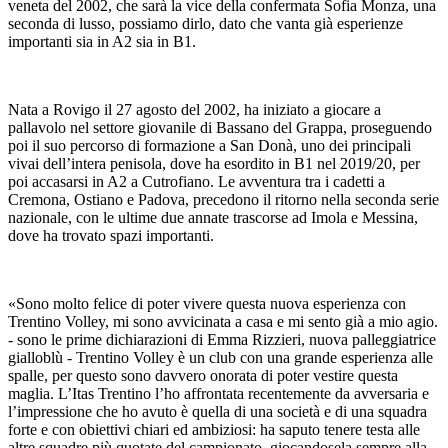
veneta del 2002, che sarà la vice della confermata Sofia Monza, una
seconda di lusso, possiamo dirlo, dato che vanta già esperienze
importanti sia in A2 sia in B1.
Nata a Rovigo il 27 agosto del 2002, ha iniziato a giocare a
pallavolo nel settore giovanile di Bassano del Grappa, proseguendo
poi il suo percorso di formazione a San Donà, uno dei principali
vivai dell’intera penisola, dove ha esordito in B1 nel 2019/20, per
poi accasarsi in A2 a Cutrofiano. Le avventura tra i cadetti a
Cremona, Ostiano e Padova, precedono il ritorno nella seconda serie
nazionale, con le ultime due annate trascorse ad Imola e Messina,
dove ha trovato spazi importanti.
«Sono molto felice di poter vivere questa nuova esperienza con
Trentino Volley, mi sono avvicinata a casa e mi sento già a mio agio.
- sono le prime dichiarazioni di Emma Rizzieri, nuova palleggiatrice
gialloblù - Trentino Volley è un club con una grande esperienza alle
spalle, per questo sono davvero onorata di poter vestire questa
maglia. L’Itas Trentino l’ho affrontata recentemente da avversaria e
l’impressione che ho avuto è quella di una società e di una squadra
forte e con obiettivi chiari ed ambiziosi: ha saputo tenere testa alle
altre squadre più quotate del campionato, giocandosela sempre alla