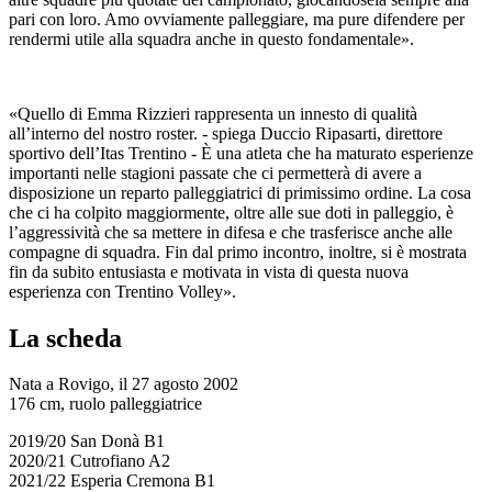
pari con loro. Amo ovviamente palleggiare, ma pure difendere per
rendermi utile alla squadra anche in questo fondamentale».
«Quello di Emma Rizzieri rappresenta un innesto di qualità
all’interno del nostro roster. - spiega Duccio Ripasarti, direttore
sportivo dell’Itas Trentino - È una atleta che ha maturato esperienze
importanti nelle stagioni passate che ci permetterà di avere a
disposizione un reparto palleggiatrici di primissimo ordine. La cosa
che ci ha colpito maggiormente, oltre alle sue doti in palleggio, è
l’aggressività che sa mettere in difesa e che trasferisce anche alle
compagne di squadra. Fin dal primo incontro, inoltre, si è mostrata
fin da subito entusiasta e motivata in vista di questa nuova
esperienza con Trentino Volley».
La scheda
Nata a Rovigo, il 27 agosto 2002
176 cm, ruolo palleggiatrice
2019/20 San Donà B1
2020/21 Cutrofiano A2
2021/22 Esperia Cremona B1