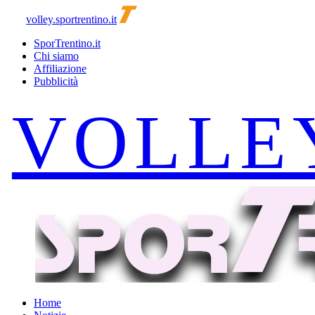
volley.sportrentino.it
SporTrentino.it
Chi siamo
Affiliazione
Pubblicità
Home