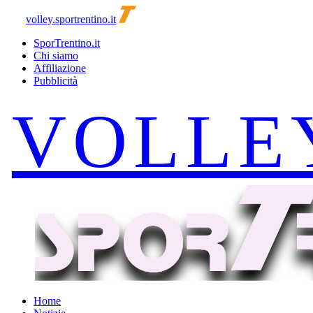
volley.sportrentino.it
SporTrentino.it
Chi siamo
Affiliazione
Pubblicità
Home