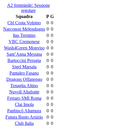
A2 femminile: Sessione
regolare
Squadra
P
G
Cbl Costa Volpino
0
0
Narconon Melendugno
0
0
Itas Trentino
0
0
VBC Cremonese
0
0
Wash4Green Monviso
0
0
Sant’Anna Messina
0
0
Bartoccini Perugia
0
0
Sigel Marsala
0
0
Pantaleo Fasano
0
0
Dragons Offanengo
0
0
Tenaglia Altino
0
0
Nuvolì Altafratte
0
0
Ferraro SMI Roma
0
0
Clai Imola
0
0
Panbiscò Altamura
0
0
Futura Busto Arsizio
0
0
Club Italia
0
0