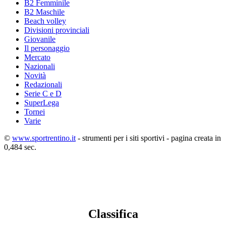
B2 Femminile
B2 Maschile
Beach volley
Divisioni provinciali
Giovanile
Il personaggio
Mercato
Nazionali
Novità
Redazionali
Serie C e D
SuperLega
Tornei
Varie
©
www.sportrentino.it
- strumenti per i siti sportivi - pagina creata in
0,484 sec.
Classifica