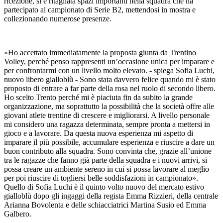
ricezione, si è ritagliata spazi importanti nella squadra che ha
partecipato al campionato di Serie B2, mettendosi in mostra e
collezionando numerose presenze.
«Ho accettato immediatamente la proposta giunta da Trentino
Volley, perché penso rappresenti un’occasione unica per imparare e
per confrontarmi con un livello molto elevato. - spiega Sofia Luchi,
nuovo libero gialloblù - Sono stata davvero felice quando mi è stato
proposto di entrare a far parte della rosa nel ruolo di secondo libero.
Ho scelto Trento perché mi è piaciuta fin da subito la grande
organizzazione, ma soprattutto la possibilità che la società offre alle
giovani atlete trentine di crescere e migliorarsi. A livello personale
mi considero una ragazza determinata, sempre pronta a mettersi in
gioco e a lavorare. Da questa nuova esperienza mi aspetto di
imparare il più possibile, accumulare esperienza e riuscire a dare un
buon contributo alla squadra. Sono convinta che, grazie all’unione
tra le ragazze che fanno già parte della squadra e i nuovi arrivi, si
possa creare un ambiente sereno in cui si possa lavorare al meglio
per poi riuscire di togliersi belle soddisfazioni in campionato».
Quello di Sofia Luchi è il quinto volto nuovo del mercato estivo
gialloblù dopo gli ingaggi della regista Emma Rizzieri, della centrale
Arianna Bovolenta e delle schiacciatrici Martina Susio ed Emma
Galbero.