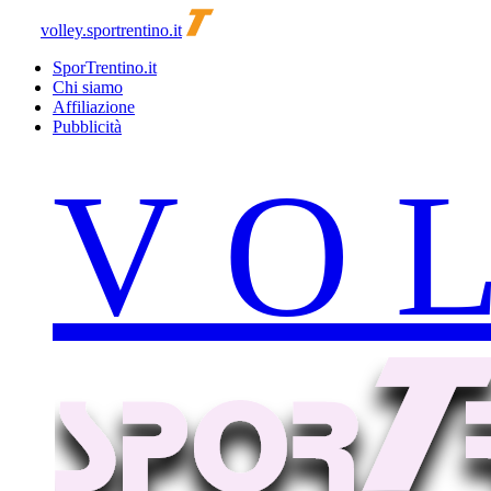
volley.sportrentino.it
SporTrentino.it
Chi siamo
Affiliazione
Pubblicità