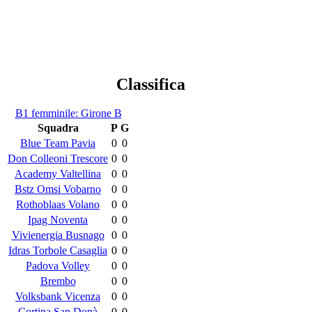
Classifica
B1 femminile: Girone B
Squadra
P
G
Blue Team Pavia
0
0
Don Colleoni Trescore
0
0
Academy Valtellina
0
0
Bstz Omsi Vobarno
0
0
Rothoblaas Volano
0
0
Ipag Noventa
0
0
Vivienergia Busnago
0
0
Idras Torbole Casaglia
0
0
Padova Volley
0
0
Brembo
0
0
Volksbank Vicenza
0
0
Cortina San Donà
0
0