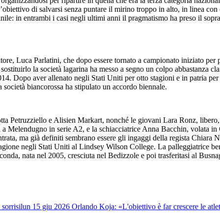
 organizzandosi per ripartire in quella che era la terza categoria naziona
obiettivo di salvarsi senza puntare il mirino troppo in alto, in linea con q
nile: in entrambi i casi negli ultimi anni il pragmatismo ha preso il sop
tore, Luca Parlatini, che dopo essere tornato a campionato iniziato per pu
r sostituirlo la società lagarina ha messo a segno un colpo abbastanza cl
 Dopo aver allenato negli Stati Uniti per otto stagioni e in patria per al
 la società biancorossa ha stipulato un accordo biennale.
ta Petruzziello e Alisien Markart, nonché le giovani Lara Ronz, libero, 
a a Melendugno in serie A2, e la schiacciatrice Anna Bacchin, volata in 
ntrata, ma già definiti sembrano essere gli ingaggi della regista Chiara 
tagione negli Stati Uniti al Lindsey Wilson College. La palleggiatrice b
onda, nata nel 2005, cresciuta nel Bedizzole e poi trasferitasi al Busna
sorrisi
lun 15 giu 2026
Orlando Koja: «L'obiettivo è far crescere le atle