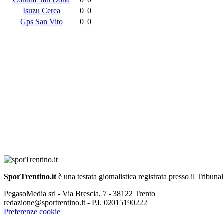
Isuzu Cerea
0
0
Gps San Vito
0
0
SporTrentino.it
è una testata giornalistica registrata presso il Tribuna
PegasoMedia srl - Via Brescia, 7 - 38122 Trento
redazione@sportrentino.it - P.I. 02015190222
Preferenze cookie