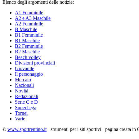
Elenco degli argomenti delle notizie:
A1 Femminile
A2 e A3 Maschile
A2 Femminile
B Maschile
B1 Femminile
B1 Maschile
B2 Femminile
B2 Maschile
Beach volley
Divisioni provinciali
Giovanile
Il personaggio
Mercato
Nazionali
Novità
Redazionali
Serie C e D
SuperLega
Tornei
Varie
©
www.sportrentino.it
- strumenti per i siti sportivi - pagina creata in 