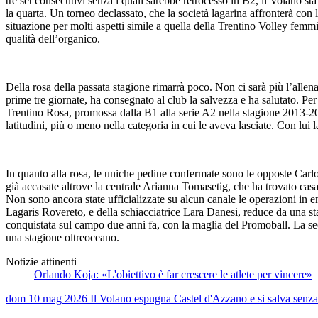
tre set consecutivi senza i quali sarebbe retrocesso in B2, il Volano sta
la quarta. Un torneo declassato, che la società lagarina affronterà con l’
situazione per molti aspetti simile a quella della Trentino Volley femmi
qualità dell’organico.
Della rosa della passata stagione rimarrà poco. Non ci sarà più l’allena
prime tre giornate, ha consegnato al club la salvezza e ha salutato. Pe
Trentino Rosa, promossa dalla B1 alla serie A2 nella stagione 2013-2014.
latitudini, più o meno nella categoria in cui le aveva lasciate. Con lui
In quanto alla rosa, le uniche pedine confermate sono le opposte Carlot
già accasate altrove la centrale Arianna Tomasetig, che ha trovato cas
Non sono ancora state ufficializzate su alcun canale le operazioni in e
Lagaris Rovereto, e della schiacciatrice Lara Danesi, reduce da una s
conquistata sul campo due anni fa, con la maglia del Promoball. La sec
una stagione oltreoceano.
Notizie attinenti
Orlando Koja: «L'obiettivo è far crescere le atlete per vincere»
dom 10 mag 2026
Il Volano espugna Castel d'Azzano e si salva senza 