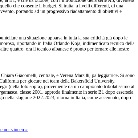
le, la B1, e che da ottobre, con l’introduzione della serie A3, diventerà
uello che consente il budget. Si tratta, a livelli differenti, di una
ravvento, portando ad un progressivo riadattamento di obiettivi e
ntellare una situazione apparsa in tutta la sua criticità già dopo le
amoroso, riportando in Italia Orlando Koja, indimenticato tecnico della
tre quattro, ora il tecnico albanese è pronto per tornare alle nostre
Chiara Giacomelli, centrale, e Verena Marsilli, palleggiatrice. Si sono
California per giocare nel team della Bakersfield University.
Negri (nella foto sopra), proveniente da un campionato tribolatissimo al
ergamasca, classe 2001, approda finalmente in serie B1 dopo essersela
go nella stagione 2022-2023, ritorna in Italia, come accennato, dopo
te per vincere»