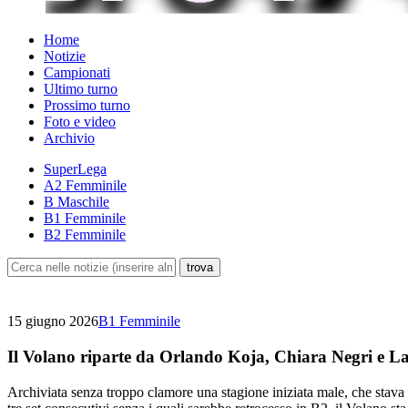
Home
Notizie
Campionati
Ultimo turno
Prossimo turno
Foto e video
Archivio
SuperLega
A2 Femminile
B Maschile
B1 Femminile
B2 Femminile
15 giugno 2026
B1 Femminile
Il Volano riparte da Orlando Koja, Chiara Negri e L
Archiviata senza troppo clamore una stagione iniziata male, che stava