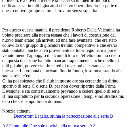
di livello, e a doverci mettere la faccia su un dietrofront poco
edificante, sia in tutti i giocatori che avrebbero dovuto far parte di
questo nuovo gruppo ed ora si trovano senza squadra.
Per questo questa mattina il presidente Roberto Della Valentina ha
voluto precisare alla nostra testata che i lavori di costruzione del
nuovo team erano già arrivati ad una fase avanzata, che era stato
coinvolto un gruppo di giocatori trentini competitivo e che erano
stati contattati anche atleti provenienti da fuori regione, ma poi è
venuto meno l’appoggio di alcuni di loro e l’effetto domino creato
da questa decisione ha fatto mancare rapidamente anche quello di
tutti gli altri, polverizzando le reti di relazioni che erano state
intessute. La volontà di arrivare fino in fondo, insomma, stando alle
sue parole, c’era.
Ci ha poi spiegato che il club in queste ore sta cercando un diritto
sportivo di serie C o serie D, per non dover ripartire dalla Prima
Divisione, e sta contestualmente provando a cedere quello di serie
B, ma soprattutto per la seconda operazione i tempi sono strettissimi,
dato che c'è tempo fino a domani.
Notizie attinenti
Dietrofront Lagaris, sfuma la partecipazione alla serie B
A2 Femminile
Due sole novità nella nuova serie A2