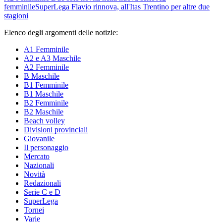
femminile
SuperLega
Flavio rinnova, all'Itas Trentino per altre due
stagioni
Elenco degli argomenti delle notizie:
A1 Femminile
A2 e A3 Maschile
A2 Femminile
B Maschile
B1 Femminile
B1 Maschile
B2 Femminile
B2 Maschile
Beach volley
Divisioni provinciali
Giovanile
Il personaggio
Mercato
Nazionali
Novità
Redazionali
Serie C e D
SuperLega
Tornei
Varie