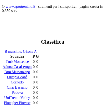
©
www.sportrentino.it
- strumenti per i siti sportivi - pagina creata in
0,359 sec.
Classifica
B maschile: Girone A
Squadra
P
G
Tmb Monselice
0
0
Aduna Casalserugo
0
0
Btm Massanzago
0
0
Olimpia Zanè
0
0
Cornedo
0
0
Cmp Bassano
0
0
Padova
0
0
UniTrento Volley
0
0
Plotegher Piovese
0
0