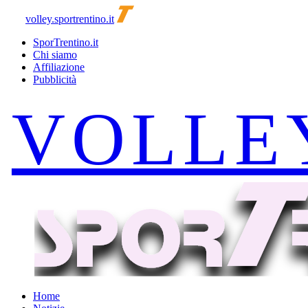
volley.sportrentino.it
SporTrentino.it
Chi siamo
Affiliazione
Pubblicità
Home