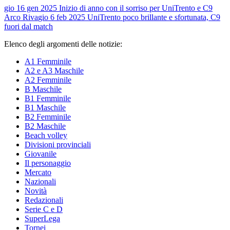
gio 16 gen 2025
Inizio di anno con il sorriso per UniTrento e C9
Arco Riva
gio 6 feb 2025
UniTrento poco brillante e sfortunata, C9
fuori dal match
Elenco degli argomenti delle notizie:
A1 Femminile
A2 e A3 Maschile
A2 Femminile
B Maschile
B1 Femminile
B1 Maschile
B2 Femminile
B2 Maschile
Beach volley
Divisioni provinciali
Giovanile
Il personaggio
Mercato
Nazionali
Novità
Redazionali
Serie C e D
SuperLega
Tornei