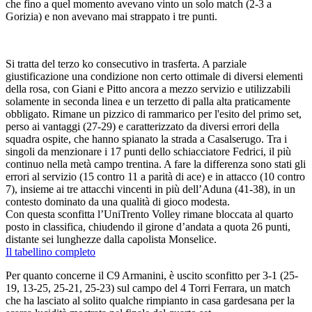
che fino a quel momento avevano vinto un solo match (2-3 a
Gorizia) e non avevano mai strappato i tre punti.
Si tratta del terzo ko consecutivo in trasferta. A parziale
giustificazione una condizione non certo ottimale di diversi elementi
della rosa, con Giani e Pitto ancora a mezzo servizio e utilizzabili
solamente in seconda linea e un terzetto di palla alta praticamente
obbligato. Rimane un pizzico di rammarico per l'esito del primo set,
perso ai vantaggi (27-29) e caratterizzato da diversi errori della
squadra ospite, che hanno spianato la strada a Casalserugo. Tra i
singoli da menzionare i 17 punti dello schiacciatore Fedrici, il più
continuo nella metà campo trentina. A fare la differenza sono stati gli
errori al servizio (15 contro 11 a parità di ace) e in attacco (10 contro
7), insieme ai tre attacchi vincenti in più dell’Aduna (41-38), in un
contesto dominato da una qualità di gioco modesta.
Con questa sconfitta l’UniTrento Volley rimane bloccata al quarto
posto in classifica, chiudendo il girone d’andata a quota 26 punti,
distante sei lunghezze dalla capolista Monselice.
Il tabellino completo
Per quanto concerne il C9 Armanini, è uscito sconfitto per 3-1 (25-
19, 13-25, 25-21, 25-23) sul campo del 4 Torri Ferrara, un match
che ha lasciato al solito qualche rimpianto in casa gardesana per la