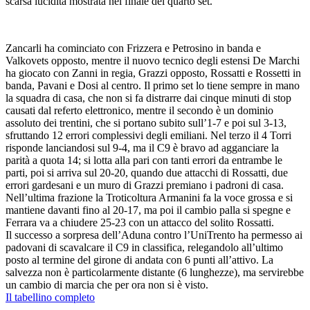
scarsa lucidità mostrata nel finale del quarto set.
Zancarli ha cominciato con Frizzera e Petrosino in banda e
Valkovets opposto, mentre il nuovo tecnico degli estensi De Marchi
ha giocato con Zanni in regia, Grazzi opposto, Rossatti e Rossetti in
banda, Pavani e Dosi al centro. Il primo set lo tiene sempre in mano
la squadra di casa, che non si fa distrarre dai cinque minuti di stop
causati dal referto elettronico, mentre il secondo è un dominio
assoluto dei trentini, che si portano subito sull’1-7 e poi sul 3-13,
sfruttando 12 errori complessivi degli emiliani. Nel terzo il 4 Torri
risponde lanciandosi sul 9-4, ma il C9 è bravo ad agganciare la
parità a quota 14; si lotta alla pari con tanti errori da entrambe le
parti, poi si arriva sul 20-20, quando due attacchi di Rossatti, due
errori gardesani e un muro di Grazzi premiano i padroni di casa.
Nell’ultima frazione la Troticoltura Armanini fa la voce grossa e si
mantiene davanti fino al 20-17, ma poi il cambio palla si spegne e
Ferrara va a chiudere 25-23 con un attacco del solito Rossatti.
Il successo a sorpresa dell’Aduna contro l’UniTrento ha permesso ai
padovani di scavalcare il C9 in classifica, relegandolo all’ultimo
posto al termine del girone di andata con 6 punti all’attivo. La
salvezza non è particolarmente distante (6 lunghezze), ma servirebbe
un cambio di marcia che per ora non si è visto.
Il tabellino completo