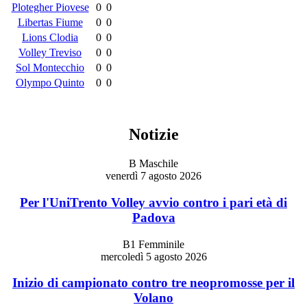
Plotegher Piovese
0
0
Libertas Fiume
0
0
Lions Clodia
0
0
Volley Treviso
0
0
Sol Montecchio
0
0
Olympo Quinto
0
0
Notizie
B Maschile
venerdì 7 agosto 2026
Per l'UniTrento Volley avvio contro i pari età di
Padova
B1 Femminile
mercoledì 5 agosto 2026
Inizio di campionato contro tre neopromosse per il
Volano