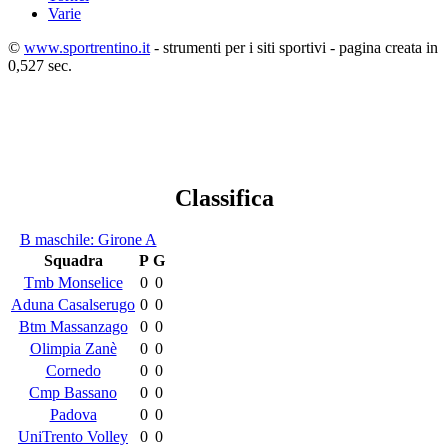
Varie
©
www.sportrentino.it
- strumenti per i siti sportivi - pagina creata in
0,527 sec.
Classifica
B maschile: Girone A
Squadra
P
G
Tmb Monselice
0
0
Aduna Casalserugo
0
0
Btm Massanzago
0
0
Olimpia Zanè
0
0
Cornedo
0
0
Cmp Bassano
0
0
Padova
0
0
UniTrento Volley
0
0