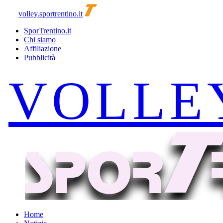
volley.sportrentino.it
SporTrentino.it
Chi siamo
Affiliazione
Pubblicità
Home