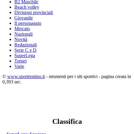
B2 Maschile
Beach volley
Divisioni provinciali
Giovanile
Il personaggio
Mercato
Nazionali
Novità
Redazionali
Serie C e D
SuperLega
Tornei
Varie
©
www.sportrentino.it
- strumenti per i siti sportivi - pagina creata in
0,393 sec.
Classifica