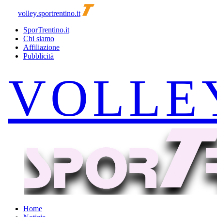
volley.sportrentino.it
SporTrentino.it
Chi siamo
Affiliazione
Pubblicità
Home