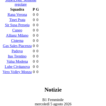
SuperLega: Sessione
regolare
Squadra
P
G
Rana Verona
0
0
Tinet Prata
0
0
Sir Susa Perugia
0
0
Cuneo
0
0
Allianz Milano
0
0
Cisterna
0
0
Gas Sales Piacenza
0
0
Padova
0
0
Itas Trentino
0
0
Valsa Modena
0
0
Lube Civitanova
0
0
Vero Volley Monza
0
0
Notizie
B1 Femminile
mercoledì 5 agosto 2026