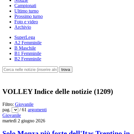
Notizie
Campionati
Ultimo turno
Prossimo turno
Foto e video
Archivio
SuperLega
A2 Femminile
B Maschile
B1 Femminile
B2 Femminile
VOLLEY
Indice delle notizie (1209)
Filtro:
Giovanile
pag.
/ 61
argomenti
Giovanile
martedì 2 giugno 2026
Solo Monza più forte dell'Itas Trentino in