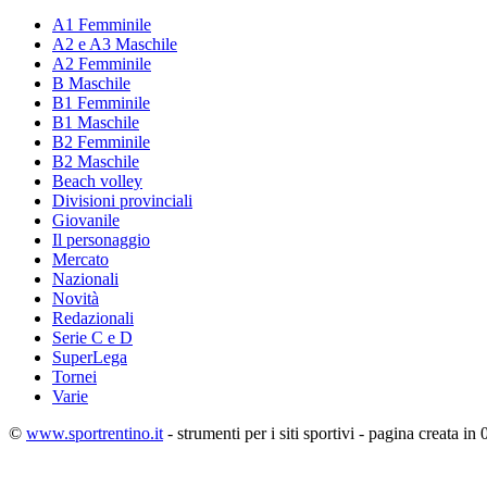
A1 Femminile
A2 e A3 Maschile
A2 Femminile
B Maschile
B1 Femminile
B1 Maschile
B2 Femminile
B2 Maschile
Beach volley
Divisioni provinciali
Giovanile
Il personaggio
Mercato
Nazionali
Novità
Redazionali
Serie C e D
SuperLega
Tornei
Varie
©
www.sportrentino.it
- strumenti per i siti sportivi - pagina creata in 