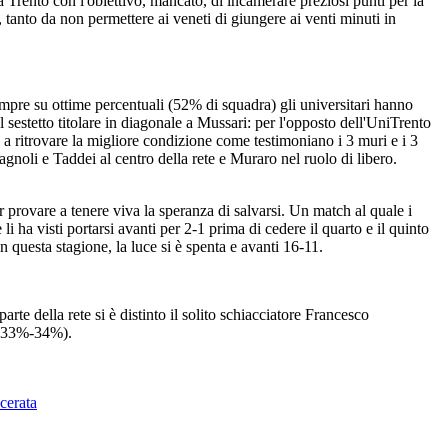
 Trento con l'obiettivo, mancato, di incamerare preziosi punti per la
 tanto da non permettere ai veneti di giungere ai venti minuti in
empre su ottime percentuali (52% di squadra) gli universitari hanno
 sestetto titolare in diagonale a Mussari: per l'opposto dell'UniTrento
 a ritrovare la migliore condizione come testimoniano i 3 muri e i 3
noli e Taddei al centro della rete e Muraro nel ruolo di libero.
 provare a tenere viva la speranza di salvarsi. Un match al quale i
i ha visti portarsi avanti per 2-1 prima di cedere il quarto e il quinto
 questa stagione, la luce si è spenta e avanti 16-11.
rte della rete si è distinto il solito schiacciatore Francesco
i (33%-34%).
acerata