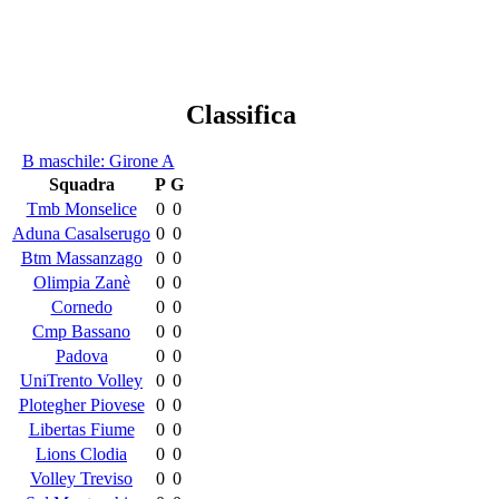
Classifica
B maschile: Girone A
Squadra
P
G
Tmb Monselice
0
0
Aduna Casalserugo
0
0
Btm Massanzago
0
0
Olimpia Zanè
0
0
Cornedo
0
0
Cmp Bassano
0
0
Padova
0
0
UniTrento Volley
0
0
Plotegher Piovese
0
0
Libertas Fiume
0
0
Lions Clodia
0
0
Volley Treviso
0
0