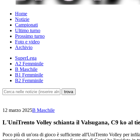
Home
Notizie
Campionati
Ultimo turno
Prossimo turno
Foto e video
Archivio
SuperLega
A2 Femminile
B Maschile
B1 Femminile
B2 Femminile
12 marzo 2025
B Maschile
L'UniTrento Volley schianta il Valsugana, C9 ko al ti
Poco più di un'ora di gioco è sufficiente all'UniTrento Volley per infila