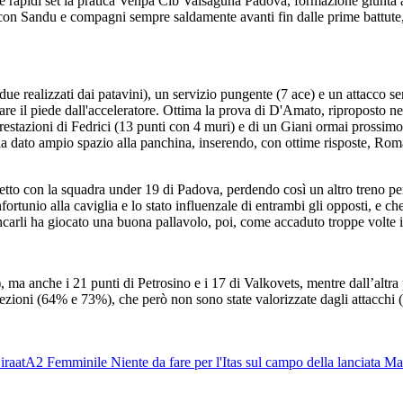
tre rapidi set la pratica Venpa Cib Valsaguna Padova, formazione giunta a
ta con Sandu e compagni sempre saldamente avanti fin dalle prime battute,
ue realizzati dai patavini), un servizio pungente (7 ace) e un attacco s
re il piede dall'acceleratore. Ottima la prova di D'Amato, riproposto nel
prestazioni di Fedrici (13 punti con 4 muri) e di un Giani ormai prossimo
ha dato ampio spazio alla panchina, inserendo, con ottime risposte, Romag
etto con la squadra under 19 di Padova, perdendo così un altro treno per
rtunio alla caviglia e lo stato influenzale di entrambi gli opposti, e che l
ncarli ha giocato una buona pallavolo, poi, come accaduto troppe volte in
ma anche i 21 punti di Petrosino e i 17 di Valkovets, mentre dall’altra pa
cezioni (64% e 73%), che però non sono state valorizzate dagli attacch
iraat
A2 Femminile
Niente da fare per l'Itas sul campo della lanciata M