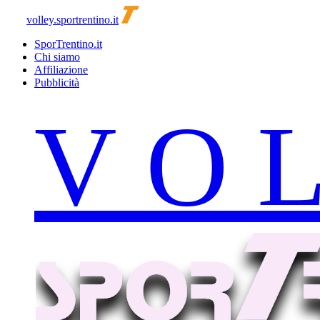
volley.sportrentino.it
SporTrentino.it
Chi siamo
Affiliazione
Pubblicità