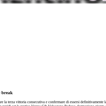
e break
re la terza vittoria consecutiva e confermare di essersi definitivamente la