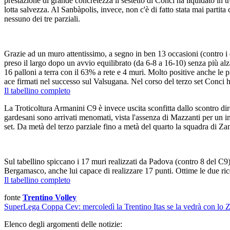
prestazione di grande concretezza il sestetto di Conci ha liquidato in 
lotta salvezza. Al Sanbàpolis, invece, non c'è di fatto stata mai parti
nessuno dei tre parziali.
Grazie ad un muro attentissimo, a segno in ben 13 occasioni (contro i d
preso il largo dopo un avvio equilibrato (da 6-8 a 16-10) senza più alza
16 palloni a terra con il 63% a rete e 4 muri. Molto positive anche le 
ace firmati nel successo sul Valsugana. Nel corso del terzo set Conci 
Il tabellino completo
La Troticoltura Armanini C9 è invece uscita sconfitta dallo scontro dir
gardesani sono arrivati menomati, vista l'assenza di Mazzanti per un info
set. Da metà del terzo parziale fino a metà del quarto la squadra di Za
Sul tabellino spiccano i 17 muri realizzati da Padova (contro 8 del C9), 
Bergamasco, anche lui capace di realizzare 17 punti. Ottime le due ri
Il tabellino completo
fonte
Trentino Volley
SuperLega
Coppa Cev: mercoledì la Trentino Itas se la vedrà con lo Z
Elenco degli argomenti delle notizie: