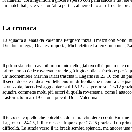
Mattarello, costringendola a giocare spesso con palla staccata da rete e
un match ball, si è vista un’altra partita, almeno fino al 5-1 del tie bre
La cronaca
La squadra allenata da Valentina Perghem inizia il match con Voltolini
Douihic in regia, Deanesi opposta, Michieletto e Lorenzi in banda, Za
Il primo slancio in avanti importante delle gialloverdi è quello che c
primo tempo delle roveretane rende già ingiocabile la frazione per le 
un’incontenibile Martina Rizzi trascina il Lagaris sul 25-16 con un pa
Il secondo set è indicativo delle enormi difficoltà che incontra la squ
paralizzata, facendosi agguantare sul 12-12 e superare sul 13-12 graz
squadra commette molti più errori di quella roveretana, come l’attacco 
trasformato in 25-19 da una pipe di Della Valentina.
Il terzo set è quello che potrebbe addirittura chiudere i conti. Rimane
Lagaris sul 24-25, infine riesce a imporsi per 27-25 grazie ad un prim
difficoltà. La strada verso il tie break sembra spianata, ma ancora una 