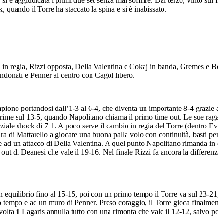
 si è aggiudicata i primi due set senza mai soffrire. Dal terzo, vinto su
ak, quando il Torre ha staccato la spina e si è inabissato.
 in regia, Rizzi opposta, Della Valentina e Cokaj in banda, Gremes e Bo
ndonati e Penner al centro con Cagol libero.
ompiono portandosi dall’1-3 al 6-4, che diventa un importante 8-4 grazie
prime sul 13-5, quando Napolitano chiama il primo time out. Le sue ragaz
rziale shock di 7-1. A poco serve il cambio in regia del Torre (dentro Ev
adra di Mattarello a giocare una buona palla volo con continuità, basti p
ie ad un attacco di Della Valentina. A quel punto Napolitano rimanda in
out di Deanesi che vale il 19-16. Nel finale Rizzi fa ancora la differen
 in equilibrio fino al 15-15, poi con un primo tempo il Torre va sul 23-21
o tempo e ad un muro di Penner. Preso coraggio, il Torre gioca finalmente
volta il Lagaris annulla tutto con una rimonta che vale il 12-12, salvo po