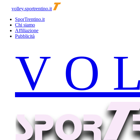
volley.sportrentino.it
SporTrentino.it
Chi siamo
Affiliazione
Pubblicità