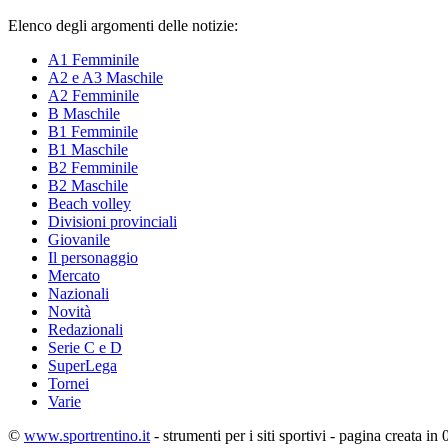
Elenco degli argomenti delle notizie:
A1 Femminile
A2 e A3 Maschile
A2 Femminile
B Maschile
B1 Femminile
B1 Maschile
B2 Femminile
B2 Maschile
Beach volley
Divisioni provinciali
Giovanile
Il personaggio
Mercato
Nazionali
Novità
Redazionali
Serie C e D
SuperLega
Tornei
Varie
©
www.sportrentino.it
- strumenti per i siti sportivi - pagina creata in 