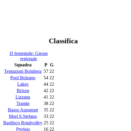
Classifica
D femminile: Girone
regionale
Squadra
P
G
Tentazioni Bolghera
57
22
Pool Bolzano
54
22
Lakes
44
22
Brixen
42
22
Lizzana
41
22
Tramin
38
22
Basso Ausugum
35
22
Mori S.Stefano
33
22
Basilisco Rotalvolley
25
22
Predaia
16
22