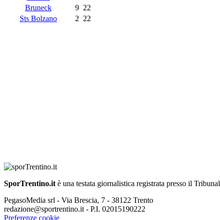
Bruneck
9
22
Sts Bolzano
2
22
SporTrentino.it
è una testata giornalistica registrata presso il Tribuna
PegasoMedia srl - Via Brescia, 7 - 38122 Trento
redazione@sportrentino.it - P.I. 02015190222
Preferenze cookie