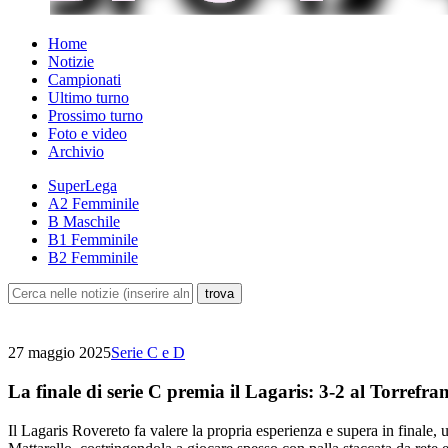
Home
Notizie
Campionati
Ultimo turno
Prossimo turno
Foto e video
Archivio
SuperLega
A2 Femminile
B Maschile
B1 Femminile
B2 Femminile
27 maggio 2025
Serie C e D
La finale di serie C premia il Lagaris: 3-2 al Torrefra
Il Lagaris Rovereto fa valere la propria esperienza e supera in finale, 