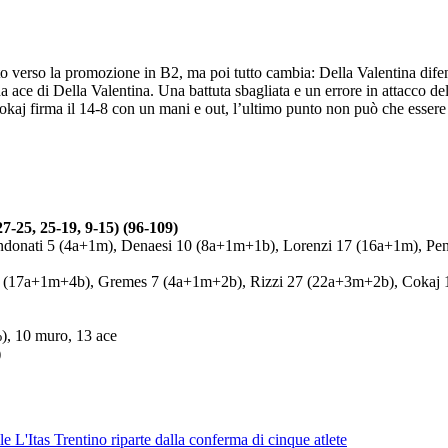
iato verso la promozione in B2, ma poi tutto cambia: Della Valentina dif
na ace di Della Valentina. Una battuta sbagliata e un errore in attacco de
aj firma il 14-8 con un mani e out, l’ultimo punto non può che essere d
, 25-19, 9-15) (96-109)
ati 5 (4a+1m), Denaesi 10 (8a+1m+1b), Lorenzi 17 (16a+1m), Penner
17a+1m+4b), Gremes 7 (4a+1m+2b), Rizzi 27 (22a+3m+2b), Cokaj 10
%), 10 muro, 13 ace
)
le
L'Itas Trentino riparte dalla conferma di cinque atlete