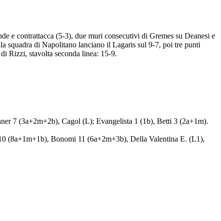
ende e contrattacca (5-3), due muri consecutivi di Gremes su Deanesi e
lla squadra di Napolitano lanciano il Lagaris sul 9-7, poi tre punti
i Rizzi, stavolta seconda linea: 15-9.
 7 (3a+2m+2b), Cagol (L); Evangelista 1 (1b), Betti 3 (2a+1m).
 (8a+1m+1b), Bonomi 11 (6a+2m+3b), Della Valentina E. (L1),