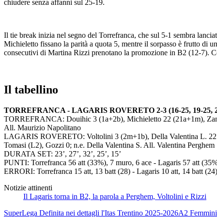
chiudere senza affanni sul 25-19.
Il tie break inizia nel segno del Torrefranca, che sul 5-1 sembra lanc
Michieletto fissano la parità a quota 5, mentre il sorpasso è frutto di u
consecutivi di Martina Rizzi prenotano la promozione in B2 (12-7). Cok
Il tabellino
TORREFRANCA - LAGARIS ROVERETO 2-3 (16-25, 19-25, 27-25
TORREFRANCA: Douihic 3 (1a+2b), Michieletto 22 (21a+1m), Zandon
All. Maurizio Napolitano
LAGARIS ROVERETO: Voltolini 3 (2m+1b), Della Valentina L. 22 (
Tomasi (L2), Gozzi 0; n.e. Della Valentina S. All. Valentina Perghem
DURATA SET: 23’, 27’, 32’, 25’, 15’
PUNTI: Torrefranca 56 att (33%), 7 muro, 6 ace - Lagaris 57 att (35
ERRORI: Torrefranca 15 att, 13 batt (28) - Lagaris 10 att, 14 batt (24
Notizie attinenti
Il Lagaris torna in B2, la parola a Perghem, Voltolini e Rizzi
SuperLega
Definita nei dettagli l'Itas Trentino 2025-2026
A2 Femmini