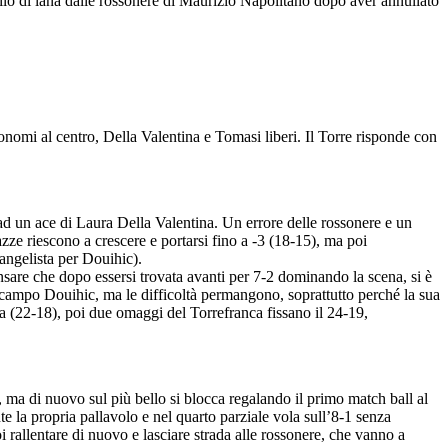
l filo di lana dalle rossonere di Maurizio Napolitano dopo aver annullato
nomi al centro, Della Valentina e Tomasi liberi. Il Torre risponde con
 ad un ace di Laura Della Valentina. Un errore delle rossonere e un
ze riescono a crescere e portarsi fino a -3 (18-15), ma poi
angelista per Douihic).
ensare che dopo essersi trovata avanti per 7-2 dominando la scena, si è
 campo Douihic, ma le difficoltà permangono, soprattutto perché la sua
za (22-18), poi due omaggi del Torrefranca fissano il 24-19,
, ma di nuovo sul più bello si blocca regalando il primo match ball al
 la propria pallavolo e nel quarto parziale vola sull’8-1 senza
i rallentare di nuovo e lasciare strada alle rossonere, che vanno a