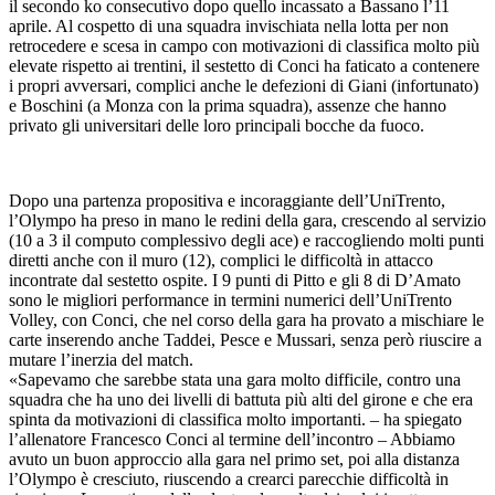
il secondo ko consecutivo dopo quello incassato a Bassano l’11
aprile. Al cospetto di una squadra invischiata nella lotta per non
retrocedere e scesa in campo con motivazioni di classifica molto più
elevate rispetto ai trentini, il sestetto di Conci ha faticato a contenere
i propri avversari, complici anche le defezioni di Giani (infortunato)
e Boschini (a Monza con la prima squadra), assenze che hanno
privato gli universitari delle loro principali bocche da fuoco.
Dopo una partenza propositiva e incoraggiante dell’UniTrento,
l’Olympo ha preso in mano le redini della gara, crescendo al servizio
(10 a 3 il computo complessivo degli ace) e raccogliendo molti punti
diretti anche con il muro (12), complici le difficoltà in attacco
incontrate dal sestetto ospite. I 9 punti di Pitto e gli 8 di D’Amato
sono le migliori performance in termini numerici dell’UniTrento
Volley, con Conci, che nel corso della gara ha provato a mischiare le
carte inserendo anche Taddei, Pesce e Mussari, senza però riuscire a
mutare l’inerzia del match.
«Sapevamo che sarebbe stata una gara molto difficile, contro una
squadra che ha uno dei livelli di battuta più alti del girone e che era
spinta da motivazioni di classifica molto importanti. – ha spiegato
l’allenatore Francesco Conci al termine dell’incontro – Abbiamo
avuto un buon approccio alla gara nel primo set, poi alla distanza
l’Olympo è cresciuto, riuscendo a crearci parecchie difficoltà in