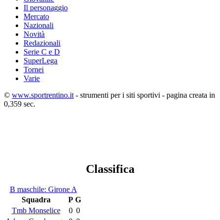
Il personaggio
Mercato
Nazionali
Novità
Redazionali
Serie C e D
SuperLega
Tornei
Varie
©
www.sportrentino.it
- strumenti per i siti sportivi - pagina creata in
0,359 sec.
Classifica
B maschile: Girone A
Squadra
P
G
Tmb Monselice
0
0