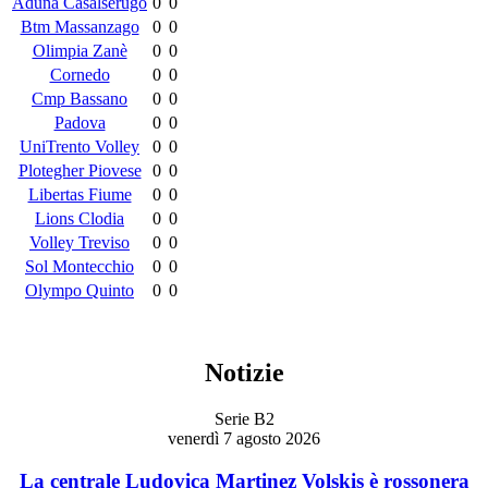
Aduna Casalserugo
0
0
Btm Massanzago
0
0
Olimpia Zanè
0
0
Cornedo
0
0
Cmp Bassano
0
0
Padova
0
0
UniTrento Volley
0
0
Plotegher Piovese
0
0
Libertas Fiume
0
0
Lions Clodia
0
0
Volley Treviso
0
0
Sol Montecchio
0
0
Olympo Quinto
0
0
Notizie
Serie B2
venerdì 7 agosto 2026
La centrale Ludovica Martinez Volskis è rossonera