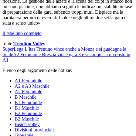
ricezione. La gestione delle alzate e la scelta dei colpi in attacco non
mi sono piaciute, non abbiamo seguito le indicazioni stabilite in fase
di preparazione della gara, subendo troppi muri. Dispiace ma la
partita era per noi davvero difficile e negli ultimi due set la gara è
stata a senso unico».
Il tabellino completo
fonte
Trentino Volley
SuperLega
L'Itas Trentino vince anche a Monza e si guadagna la
finale
A2 Femminile
Brescia vince gara 3 e si conquista un posto in
A1
Elenco degli argomenti delle notizie:
A1 Femminile
A2 e A3 Maschile
A2 Femminile
B Maschile
B1 Femminile
B1 Maschile
B2 Femminile
B2 Maschile
Beach volley
Divisioni provinciali
Giovanile