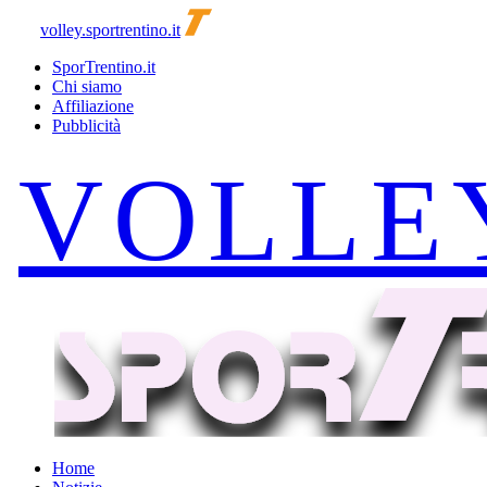
volley.sportrentino.it
SporTrentino.it
Chi siamo
Affiliazione
Pubblicità
Home