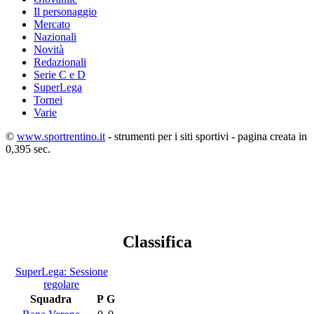
Il personaggio
Mercato
Nazionali
Novità
Redazionali
Serie C e D
SuperLega
Tornei
Varie
©
www.sportrentino.it
- strumenti per i siti sportivi - pagina creata in
0,395 sec.
Classifica
SuperLega: Sessione
regolare
Squadra
P
G