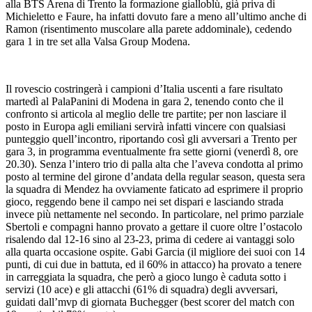
alla BTS Arena di Trento la formazione gialloblù, già priva di
Michieletto e Faure, ha infatti dovuto fare a meno all’ultimo anche di
Ramon (risentimento muscolare alla parete addominale), cedendo
gara 1 in tre set alla Valsa Group Modena.
Il rovescio costringerà i campioni d’Italia uscenti a fare risultato
martedì al PalaPanini di Modena in gara 2, tenendo conto che il
confronto si articola al meglio delle tre partite; per non lasciare il
posto in Europa agli emiliani servirà infatti vincere con qualsiasi
punteggio quell’incontro, riportando così gli avversari a Trento per
gara 3, in programma eventualmente fra sette giorni (venerdì 8, ore
20.30). Senza l’intero trio di palla alta che l’aveva condotta al primo
posto al termine del girone d’andata della regular season, questa sera
la squadra di Mendez ha ovviamente faticato ad esprimere il proprio
gioco, reggendo bene il campo nei set dispari e lasciando strada
invece più nettamente nel secondo. In particolare, nel primo parziale
Sbertoli e compagni hanno provato a gettare il cuore oltre l’ostacolo
risalendo dal 12-16 sino al 23-23, prima di cedere ai vantaggi solo
alla quarta occasione ospite. Gabi Garcia (il migliore dei suoi con 14
punti, di cui due in battuta, ed il 60% in attacco) ha provato a tenere
in carreggiata la squadra, che però a gioco lungo è caduta sotto i
servizi (10 ace) e gli attacchi (61% di squadra) degli avversari,
guidati dall’mvp di giornata Buchegger (best scorer del match con