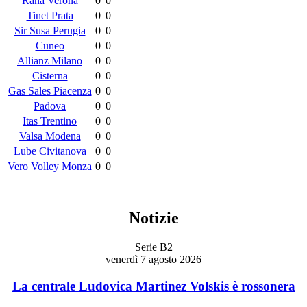
Rana Verona
0
0
Tinet Prata
0
0
Sir Susa Perugia
0
0
Cuneo
0
0
Allianz Milano
0
0
Cisterna
0
0
Gas Sales Piacenza
0
0
Padova
0
0
Itas Trentino
0
0
Valsa Modena
0
0
Lube Civitanova
0
0
Vero Volley Monza
0
0
Notizie
Serie B2
venerdì 7 agosto 2026
La centrale Ludovica Martinez Volskis è rossonera