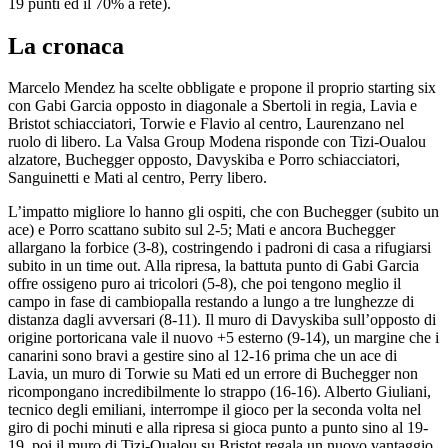
19 punti ed il 70% a rete).
La cronaca
Marcelo Mendez ha scelte obbligate e propone il proprio starting six
con Gabi Garcia opposto in diagonale a Sbertoli in regia, Lavia e
Bristot schiacciatori, Torwie e Flavio al centro, Laurenzano nel
ruolo di libero. La Valsa Group Modena risponde con Tizi-Oualou
alzatore, Buchegger opposto, Davyskiba e Porro schiacciatori,
Sanguinetti e Mati al centro, Perry libero.
L’impatto migliore lo hanno gli ospiti, che con Buchegger (subito un
ace) e Porro scattano subito sul 2-5; Mati e ancora Buchegger
allargano la forbice (3-8), costringendo i padroni di casa a rifugiarsi
subito in un time out. Alla ripresa, la battuta punto di Gabi Garcia
offre ossigeno puro ai tricolori (5-8), che poi tengono meglio il
campo in fase di cambiopalla restando a lungo a tre lunghezze di
distanza dagli avversari (8-11). Il muro di Davyskiba sull’opposto di
origine portoricana vale il nuovo +5 esterno (9-14), un margine che i
canarini sono bravi a gestire sino al 12-16 prima che un ace di
Lavia, un muro di Torwie su Mati ed un errore di Buchegger non
ricompongano incredibilmente lo strappo (16-16). Alberto Giuliani,
tecnico degli emiliani, interrompe il gioco per la seconda volta nel
giro di pochi minuti e alla ripresa si gioca punto a punto sino al 19-
19, poi il muro di Tizi-Oualou su Bristot regala un nuovo vantaggio