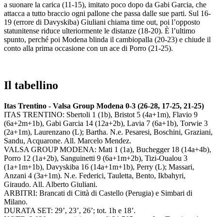
a suonare la carica (11-15), imitato poco dopo da Gabi Garcia, che
attacca a tutto braccio ogni pallone che passa dalle sue parti. Sul 16-
19 (errore di Davyskiba) Giuliani chiama time out, poi l’opposto
statunitense riduce ulteriormente le distanze (18-20). È l’ultimo
spunto, perché poi Modena blinda il cambiopalla (20-23) e chiude il
conto alla prima occasione con un ace di Porro (21-25).
Il tabellino
Itas Trentino - Valsa Group Modena 0-3 (26-28, 17-25, 21-25)
ITAS TRENTINO: Sbertoli 1 (1b), Bristot 5 (4a+1m), Flavio 9
(6a+2m+1b), Gabi Garcia 14 (12a+2b), Lavia 7 (6a+1b), Torwie 3
(2a+1m), Laurenzano (L); Bartha. N.e. Pesaresi, Boschini, Graziani,
Sandu, Acquarone. All. Marcelo Mendez.
VALSA GROUP MODENA: Mati 1 (1a), Buchegger 18 (14a+4b),
Porro 12 (1a+2b), Sanguinetti 9 (6a+1m+2b), Tizi-Oualou 3
(1a+1m+1b), Davyskiba 16 (14a+1m+1b), Perry (L); Massari,
Anzani 4 (3a+1m). N.e. Federici, Tauletta, Bento, Ikbahyri,
Giraudo. All. Alberto Giuliani.
ARBITRI: Brancati di Città di Castello (Perugia) e Simbari di
Milano.
DURATA SET: 29’, 23’, 26’; tot. 1h e 18’.