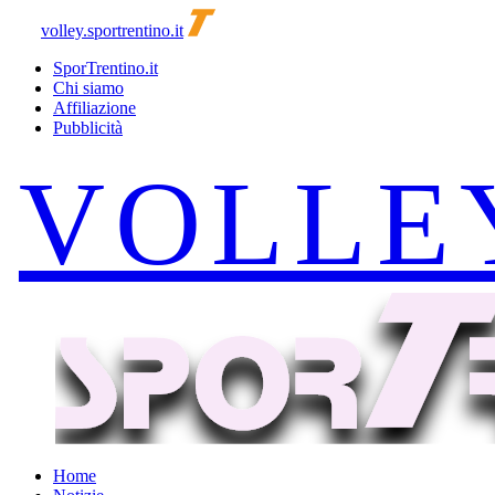
volley.sportrentino.it
SporTrentino.it
Chi siamo
Affiliazione
Pubblicità
Home