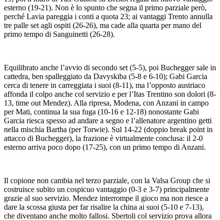
esterno (19-21). Non è lo spunto che segna il primo parziale però,
perché Lavia pareggia i conti a quota 23; ai vantaggi Trento annulla
tre palle set agli ospiti (26-26), ma cade alla quarta per mano del
primo tempo di Sanguinetti (26-28).
Equilibrato anche l’avvio di secondo set (5-5), poi Buchegger sale in
cattedra, ben spalleggiato da Davyskiba (5-8 e 6-10); Gabi Garcia
cerca di tenere in carreggiata i suoi (8-11), ma l’opposto austriaco
affonda il colpo anche col servizio e per l’Itas Trentino son dolori (8-
13, time out Mendez). Alla ripresa, Modena, con Anzani in campo
per Mati, continua la sua fuga (10-16 e 12-18) nonostante Gabi
Garcia riesca spesso ad andare a segno e l’allenatore argentino getti
nella mischia Bartha (per Torwie). Sul 14-22 (doppio break point in
attacco di Buchegger), la frazione è virtualmente conclusa: il 2-0
esterno arriva poco dopo (17-25), con un primo tempo di Anzani.
Il copione non cambia nel terzo parziale, con la Valsa Group che si
costruisce subito un cospicuo vantaggio (0-3 e 3-7) principalmente
grazie al suo servizio. Mendez interrompe il gioco ma non riesce a
dare la scossa giusta per far risalire la china ai suoi (5-10 e 7-13),
che diventano anche molto fallosi. Sbertoli col servizio prova allora