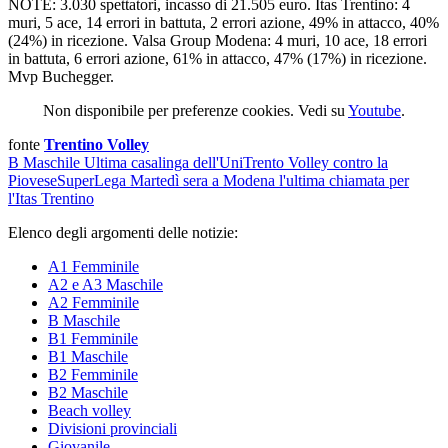
NOTE: 3.030 spettatori, incasso di 21.505 euro. Itas Trentino: 4
muri, 5 ace, 14 errori in battuta, 2 errori azione, 49% in attacco, 40%
(24%) in ricezione. Valsa Group Modena: 4 muri, 10 ace, 18 errori
in battuta, 6 errori azione, 61% in attacco, 47% (17%) in ricezione.
Mvp Buchegger.
Non disponibile per preferenze cookies. Vedi su
Youtube
.
fonte
Trentino Volley
B Maschile
Ultima casalinga dell'UniTrento Volley contro la
Piovese
SuperLega
Martedì sera a Modena l'ultima chiamata per
l'Itas Trentino
Elenco degli argomenti delle notizie:
A1 Femminile
A2 e A3 Maschile
A2 Femminile
B Maschile
B1 Femminile
B1 Maschile
B2 Femminile
B2 Maschile
Beach volley
Divisioni provinciali
Giovanile