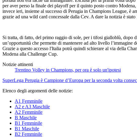
portata non era facile da immaginare. Esclusa per la prima volta dopo 1
per aver perso la finale dei playoff per il quinto posto contro Modena
invece ieri, insieme al successo di Perugia in Champions League, è ar
grazie ad una wild card concessale dalla Cev. A dare la notizia è stato
Si tratta, di fatto, del primo raggio di sole, per i tifosi gialloblù, d
un’opportunità che permette di mantenere ad alto livello l’immagine del
Grazie a questo accesso l'Italia potrà quindi schierare al via della 
Modena alla Challenge Cup.
Notizie attinenti
Trentino Volley in Champions, per ora è solo un'ipotesi
SuperLega
Perugia è Campione d’Europa per la seconda volta consec
Elenco degli argomenti delle notizie:
A1 Femminile
A2 e A3 Maschile
A2 Femminile
B Maschile
B1 Femminile
B1 Maschile
B2 Femminile