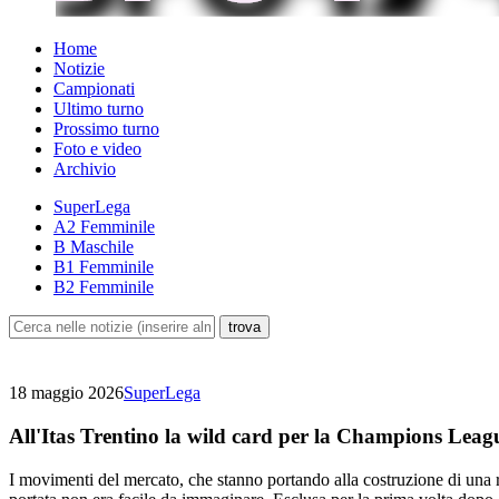
Home
Notizie
Campionati
Ultimo turno
Prossimo turno
Foto e video
Archivio
SuperLega
A2 Femminile
B Maschile
B1 Femminile
B2 Femminile
18 maggio 2026
SuperLega
All'Itas Trentino la wild card per la Champions Leag
I movimenti del mercato, che stanno portando alla costruzione di una r