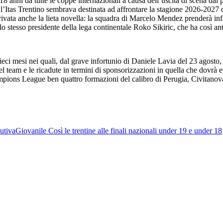
8 anni da tutte le coppe internazionali a causa dell’uscita di scena dai p
, l’Itas Trentino sembrava destinata ad affrontare la stagione 2026-2027
rivata anche la lieta novella: la squadra di Marcelo Mendez prenderà inf
 lo stesso presidente della lega continentale Roko Sikiric, che ha così a
opo dieci mesi nei quali, dal grave infortunio di Daniele Lavia del 23 agos
 team e le ricadute in termini di sponsorizzazioni in quella che dovrà ess
Champions League ben quattro formazioni del calibro di Perugia, Civitan
utiva
Giovanile
Così le trentine alle finali nazionali under 19 e under 18