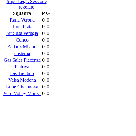
SuperLega: Sessione
regolare
Squadra
P
G
Rana Verona
0
0
Tinet Prata
0
0
Sir Susa Perugia
0
0
Cuneo
0
0
Allianz Milano
0
0
Cisterna
0
0
Gas Sales Piacenza
0
0
Padova
0
0
Itas Trentino
0
0
Valsa Modena
0
0
Lube Civitanova
0
0
Vero Volley Monza
0
0