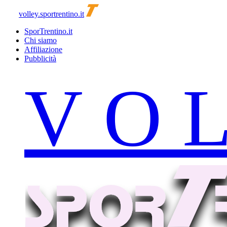
volley.sportrentino.it
SporTrentino.it
Chi siamo
Affiliazione
Pubblicità