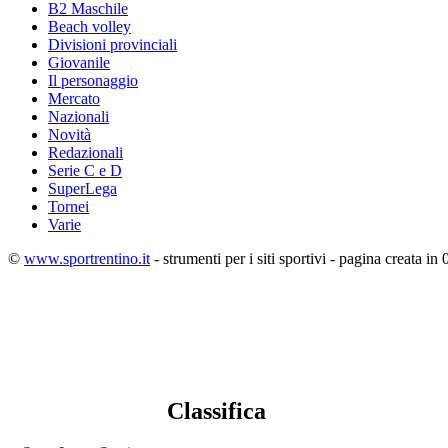
B2 Maschile
Beach volley
Divisioni provinciali
Giovanile
Il personaggio
Mercato
Nazionali
Novità
Redazionali
Serie C e D
SuperLega
Tornei
Varie
©
www.sportrentino.it
- strumenti per i siti sportivi - pagina creata in 
Classifica