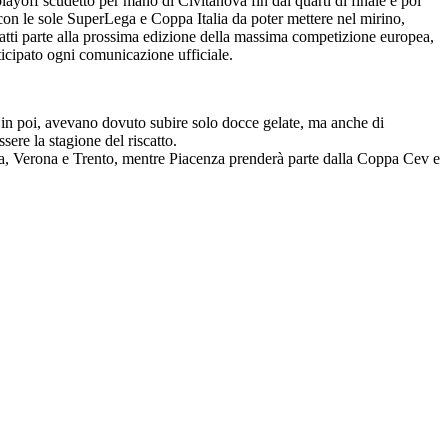
layoff scudetto per mano di Civitanova fin dai quarti di finale e poi
 con le sole SuperLega e Coppa Italia da poter mettere nel mirino,
atti parte alla prossima edizione della massima competizione europea,
nticipato ogni comunicazione ufficiale.
to, in poi, avevano dovuto subire solo docce gelate, ma anche di
ere la stagione del riscatto.
ova, Verona e Trento, mentre Piacenza prenderà parte dalla Coppa Cev e