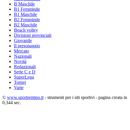
B Maschile
B1 Femminile
B1 Maschile
B2 Femminile
B2 Maschile
Beach volley
Divisioni provinciali
Giovanile
Il personaggio
Mercato
Nazionali
Novità
Redazionali
Serie C e D
SuperLega
Tornei
Varie
©
www.sportrentino.it
- strumenti per i siti sportivi - pagina creata in
0,344 sec.