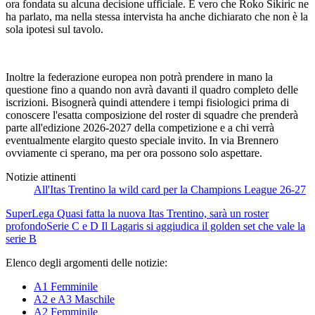
ora fondata su alcuna decisione ufficiale. È vero che Roko Sikiric ne
ha parlato, ma nella stessa intervista ha anche dichiarato che non è la
sola ipotesi sul tavolo.
Inoltre la federazione europea non potrà prendere in mano la
questione fino a quando non avrà davanti il quadro completo delle
iscrizioni. Bisognerà quindi attendere i tempi fisiologici prima di
conoscere l'esatta composizione del roster di squadre che prenderà
parte all'edizione 2026-2027 della competizione e a chi verrà
eventualmente elargito questo speciale invito. In via Brennero
ovviamente ci sperano, ma per ora possono solo aspettare.
Notizie attinenti
All'Itas Trentino la wild card per la Champions League 26-27
SuperLega
Quasi fatta la nuova Itas Trentino, sarà un roster
profondo
Serie C e D
Il Lagaris si aggiudica il golden set che vale la
serie B
Elenco degli argomenti delle notizie:
A1 Femminile
A2 e A3 Maschile
A2 Femminile