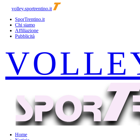
volley.sportrentino.it
SporTrentino.it
Chi siamo
Affiliazione
Pubblicità
Home