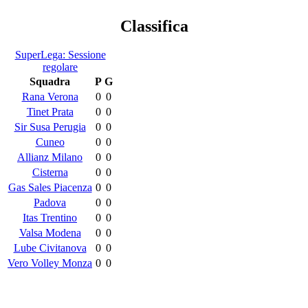
Classifica
SuperLega: Sessione
regolare
Squadra
P
G
Rana Verona
0
0
Tinet Prata
0
0
Sir Susa Perugia
0
0
Cuneo
0
0
Allianz Milano
0
0
Cisterna
0
0
Gas Sales Piacenza
0
0
Padova
0
0
Itas Trentino
0
0
Valsa Modena
0
0
Lube Civitanova
0
0
Vero Volley Monza
0
0