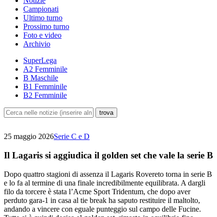
Notizie
Campionati
Ultimo turno
Prossimo turno
Foto e video
Archivio
SuperLega
A2 Femminile
B Maschile
B1 Femminile
B2 Femminile
25 maggio 2026
Serie C e D
Il Lagaris si aggiudica il golden set che vale la serie B
Dopo quattro stagioni di assenza il Lagaris Rovereto torna in serie B
e lo fa al termine di una finale incredibilmente equilibrata. A dargli
filo da torcere è stata l’Acme Sport Tridentum, che dopo aver
perduto gara-1 in casa al tie break ha saputo restituire il maltolto,
andando a vincere con eguale punteggio sul campo delle Fucine.