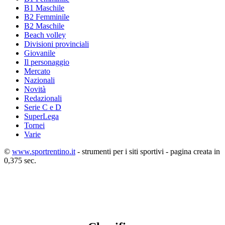
B1 Maschile
B2 Femminile
B2 Maschile
Beach volley
Divisioni provinciali
Giovanile
Il personaggio
Mercato
Nazionali
Novità
Redazionali
Serie C e D
SuperLega
Tornei
Varie
©
www.sportrentino.it
- strumenti per i siti sportivi - pagina creata in
0,375 sec.