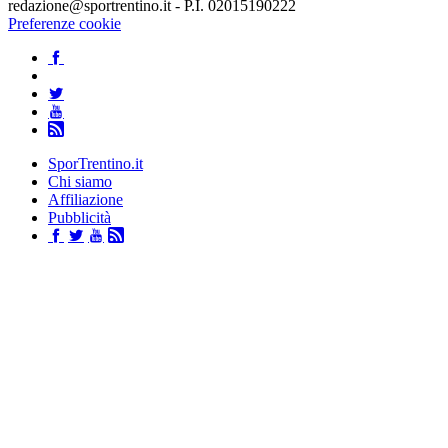
redazione@sportrentino.it - P.I. 02015190222
Preferenze cookie
SporTrentino.it
Chi siamo
Affiliazione
Pubblicità