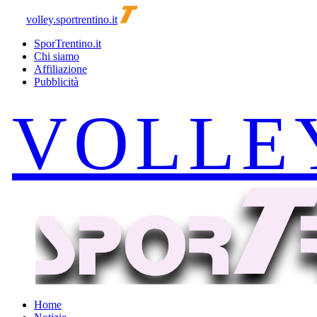
volley.sportrentino.it
SporTrentino.it
Chi siamo
Affiliazione
Pubblicità
Home