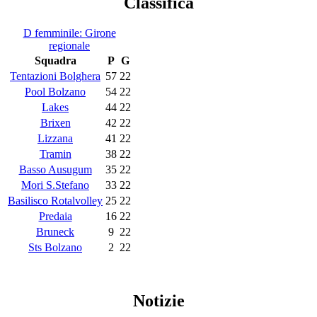
Classifica
D femminile: Girone
regionale
Squadra
P
G
Tentazioni Bolghera
57
22
Pool Bolzano
54
22
Lakes
44
22
Brixen
42
22
Lizzana
41
22
Tramin
38
22
Basso Ausugum
35
22
Mori S.Stefano
33
22
Basilisco Rotalvolley
25
22
Predaia
16
22
Bruneck
9
22
Sts Bolzano
2
22
Notizie