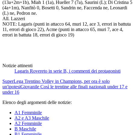
(13a+2m+1b), Miah 1 (1a), Hueller 7 (7a), Saurini (L); Di Cristina 5
(4a+1m), Nanfitò 0, Bosetti 0, Sandrin ne, Faccenda ne, Leonardi
(L) ne, Pedron ne.
All. Lazzeri
NOTE: Lagaris (punti in attacco 64, muri 12, ace 3, errori in battuta
11, errori di gioco 22), Acme (punti in attacco 65, muri 7, ace 4,
errori in battuta 18, errori di gioco 19)
Notizie attinenti
Lagaris Rovereto in serie B, i commenti dei protagonisti
SuperLega
Trentino Volley in Champions, per ora è solo
un'ipotesi
Giovanile
Così le trentine alle finali nazionali under 17 e
under 16
Elenco degli argomenti delle notizie:
A1 Femminile
A2 e A3 Maschile
A2 Femminile
B Maschile
B1 Femminile