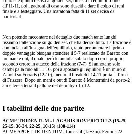
Tutto si è quindi deciso al golden set, rimasto in equilibrio fino
all’11-11, poi i padroni di casa sono riusciti a dare il colpo di reni
finale e a festeggiare. Una maratona fatta di 11 set decisa da
particolari.
Non potendo raccontare nel dettaglio due match tanto lunghi
fissiamo l’attenzione su golden set, che ha deciso tutto. La frazione è
cominciata all’insegna dell’equilibrio, tanto per annotare il primo
doppio vantaggio bisogna attendere il 5-7 realizzato da Baratto con
un mani e out, il quale però lo annulla subito dopo con il proprio
secondo errore in attacco della frazione (7-7). Si annotano solo
cambi palla fino all’11-10, poi a spostare gli equilibri è un muro di
Zanolli su Ferraris (12-10), mentre il break del 14-11 porta la firma
di Frizzera. Dopo un mani e out di Baratto è Montermini da posto-2
a mettere a terra il pallone del definitivo 15-12.
I tabellini delle due partite
ACME TRIDENTUM - LAGARIS ROVERETO 2-3 (15-25,
25-15, 36-34, 22-25, 10-15) (108-114)
ACME SPORT TRIDENTUM: Tomasi 4 (1a+3m), Ferraris 22