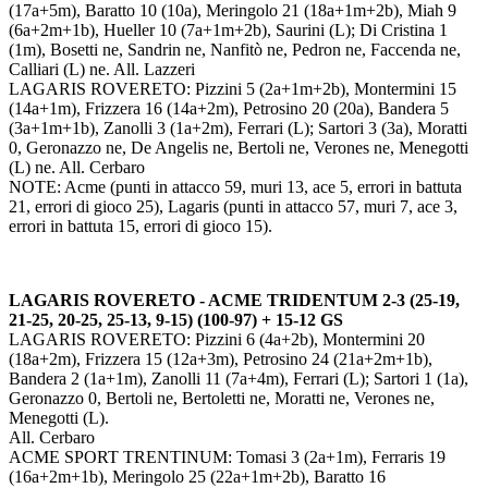
(17a+5m), Baratto 10 (10a), Meringolo 21 (18a+1m+2b), Miah 9
(6a+2m+1b), Hueller 10 (7a+1m+2b), Saurini (L); Di Cristina 1
(1m), Bosetti ne, Sandrin ne, Nanfitò ne, Pedron ne, Faccenda ne,
Calliari (L) ne. All. Lazzeri
LAGARIS ROVERETO: Pizzini 5 (2a+1m+2b), Montermini 15
(14a+1m), Frizzera 16 (14a+2m), Petrosino 20 (20a), Bandera 5
(3a+1m+1b), Zanolli 3 (1a+2m), Ferrari (L); Sartori 3 (3a), Moratti
0, Geronazzo ne, De Angelis ne, Bertoli ne, Verones ne, Menegotti
(L) ne. All. Cerbaro
NOTE: Acme (punti in attacco 59, muri 13, ace 5, errori in battuta
21, errori di gioco 25), Lagaris (punti in attacco 57, muri 7, ace 3,
errori in battuta 15, errori di gioco 15).
LAGARIS ROVERETO - ACME TRIDENTUM 2-3 (25-19,
21-25, 20-25, 25-13, 9-15) (100-97) + 15-12 GS
LAGARIS ROVERETO: Pizzini 6 (4a+2b), Montermini 20
(18a+2m), Frizzera 15 (12a+3m), Petrosino 24 (21a+2m+1b),
Bandera 2 (1a+1m), Zanolli 11 (7a+4m), Ferrari (L); Sartori 1 (1a),
Geronazzo 0, Bertoli ne, Bertoletti ne, Moratti ne, Verones ne,
Menegotti (L).
All. Cerbaro
ACME SPORT TRENTINUM: Tomasi 3 (2a+1m), Ferraris 19
(16a+2m+1b), Meringolo 25 (22a+1m+2b), Baratto 16