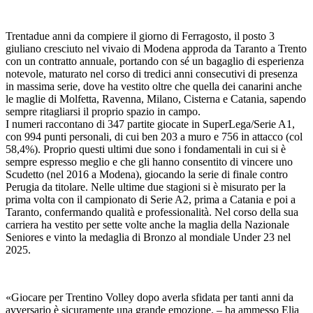
Trentadue anni da compiere il giorno di Ferragosto, il posto 3
giuliano cresciuto nel vivaio di Modena approda da Taranto a Trento
con un contratto annuale, portando con sé un bagaglio di esperienza
notevole, maturato nel corso di tredici anni consecutivi di presenza
in massima serie, dove ha vestito oltre che quella dei canarini anche
le maglie di Molfetta, Ravenna, Milano, Cisterna e Catania, sapendo
sempre ritagliarsi il proprio spazio in campo.
I numeri raccontano di 347 partite giocate in SuperLega/Serie A1,
con 994 punti personali, di cui ben 203 a muro e 756 in attacco (col
58,4%). Proprio questi ultimi due sono i fondamentali in cui si è
sempre espresso meglio e che gli hanno consentito di vincere uno
Scudetto (nel 2016 a Modena), giocando la serie di finale contro
Perugia da titolare. Nelle ultime due stagioni si è misurato per la
prima volta con il campionato di Serie A2, prima a Catania e poi a
Taranto, confermando qualità e professionalità. Nel corso della sua
carriera ha vestito per sette volte anche la maglia della Nazionale
Seniores e vinto la medaglia di Bronzo al mondiale Under 23 nel
2025.
«Giocare per Trentino Volley dopo averla sfidata per tanti anni da
avversario è sicuramente una grande emozione. – ha ammesso Elia