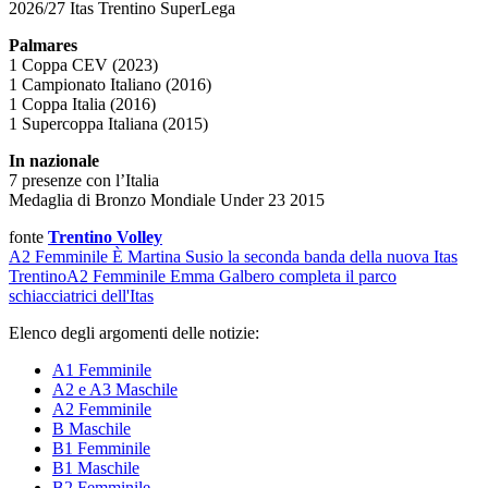
2026/27 Itas Trentino SuperLega
Palmares
1 Coppa CEV (2023)
1 Campionato Italiano (2016)
1 Coppa Italia (2016)
1 Supercoppa Italiana (2015)
In nazionale
7 presenze con l’Italia
Medaglia di Bronzo Mondiale Under 23 2015
fonte
Trentino Volley
A2 Femminile
È Martina Susio la seconda banda della nuova Itas
Trentino
A2 Femminile
Emma Galbero completa il parco
schiacciatrici dell'Itas
Elenco degli argomenti delle notizie:
A1 Femminile
A2 e A3 Maschile
A2 Femminile
B Maschile
B1 Femminile
B1 Maschile
B2 Femminile