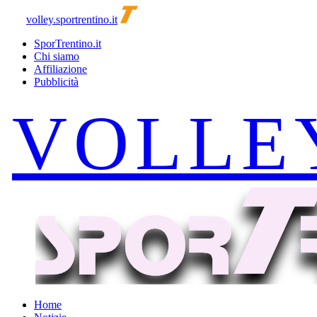
volley.sportrentino.it
SporTrentino.it
Chi siamo
Affiliazione
Pubblicità
Home