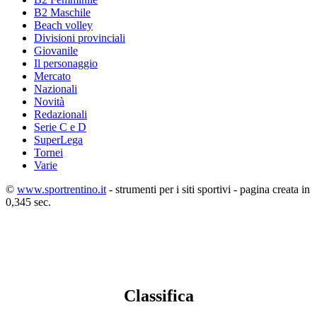
B2 Maschile
Beach volley
Divisioni provinciali
Giovanile
Il personaggio
Mercato
Nazionali
Novità
Redazionali
Serie C e D
SuperLega
Tornei
Varie
©
www.sportrentino.it
- strumenti per i siti sportivi - pagina creata in
0,345 sec.
Classifica