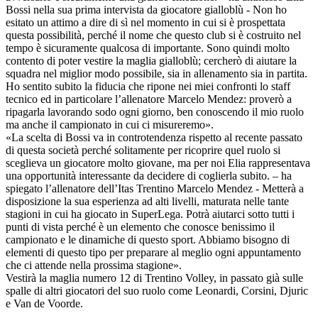
Bossi nella sua prima intervista da giocatore gialloblù - Non ho
esitato un attimo a dire di sì nel momento in cui si è prospettata
questa possibilità, perché il nome che questo club si è costruito nel
tempo è sicuramente qualcosa di importante. Sono quindi molto
contento di poter vestire la maglia gialloblù; cercherò di aiutare la
squadra nel miglior modo possibile, sia in allenamento sia in partita.
Ho sentito subito la fiducia che ripone nei miei confronti lo staff
tecnico ed in particolare l’allenatore Marcelo Mendez: proverò a
ripagarla lavorando sodo ogni giorno, ben conoscendo il mio ruolo
ma anche il campionato in cui ci misureremo».
«La scelta di Bossi va in controtendenza rispetto al recente passato
di questa società perché solitamente per ricoprire quel ruolo si
sceglieva un giocatore molto giovane, ma per noi Elia rappresentava
una opportunità interessante da decidere di coglierla subito. – ha
spiegato l’allenatore dell’Itas Trentino Marcelo Mendez - Metterà a
disposizione la sua esperienza ad alti livelli, maturata nelle tante
stagioni in cui ha giocato in SuperLega. Potrà aiutarci sotto tutti i
punti di vista perché è un elemento che conosce benissimo il
campionato e le dinamiche di questo sport. Abbiamo bisogno di
elementi di questo tipo per preparare al meglio ogni appuntamento
che ci attende nella prossima stagione».
Vestirà la maglia numero 12 di Trentino Volley, in passato già sulle
spalle di altri giocatori del suo ruolo come Leonardi, Corsini, Djuric
e Van de Voorde.