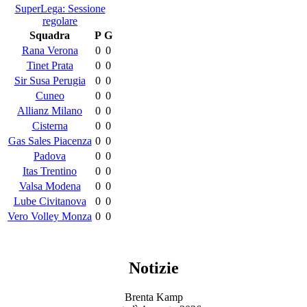
SuperLega: Sessione
regolare
Squadra
P
G
Rana Verona
0
0
Tinet Prata
0
0
Sir Susa Perugia
0
0
Cuneo
0
0
Allianz Milano
0
0
Cisterna
0
0
Gas Sales Piacenza
0
0
Padova
0
0
Itas Trentino
0
0
Valsa Modena
0
0
Lube Civitanova
0
0
Vero Volley Monza
0
0
Notizie
Brenta Kamp