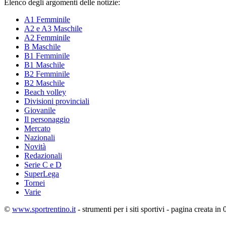
Elenco degli argomenti delle notizie:
A1 Femminile
A2 e A3 Maschile
A2 Femminile
B Maschile
B1 Femminile
B1 Maschile
B2 Femminile
B2 Maschile
Beach volley
Divisioni provinciali
Giovanile
Il personaggio
Mercato
Nazionali
Novità
Redazionali
Serie C e D
SuperLega
Tornei
Varie
©
www.sportrentino.it
- strumenti per i siti sportivi - pagina creata in 