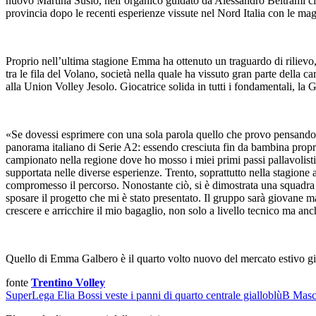
nuovo Martina Susio, nell’organico guidato da Alessandro Beltrami ci 
provincia dopo le recenti esperienze vissute nel Nord Italia con le mag
Proprio nell’ultima stagione Emma ha ottenuto un traguardo di riliev
tra le fila del Volano, società nella quale ha vissuto gran parte della c
alla Union Volley Jesolo. Giocatrice solida in tutti i fondamentali, la G
«Se dovessi esprimere con una sola parola quello che provo pensando 
panorama italiano di Serie A2: essendo cresciuta fin da bambina prop
campionato nella regione dove ho mosso i miei primi passi pallavolist
supportata nelle diverse esperienze. Trento, soprattutto nella stagion
compromesso il percorso. Nonostante ciò, si è dimostrata una squadra u
sposare il progetto che mi è stato presentato. Il gruppo sarà giovane 
crescere e arricchire il mio bagaglio, non solo a livello tecnico ma an
Quello di Emma Galbero è il quarto volto nuovo del mercato estivo gia
fonte
Trentino Volley
SuperLega
Elia Bossi veste i panni di quarto centrale gialloblù
B Masc