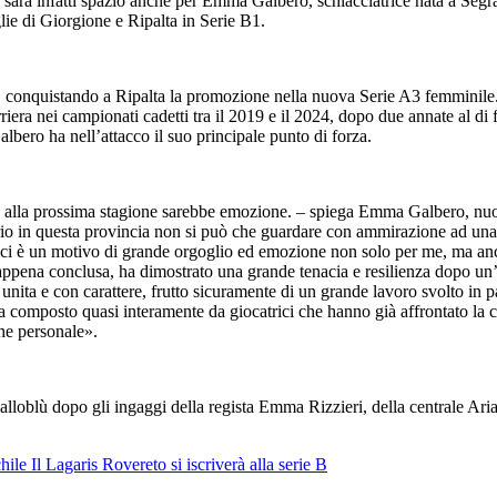
sarà infatti spazio anche per Emma Galbero, schiacciatrice nata a Segra
lie di Giorgione e Ripalta in Serie B1.
o, conquistando a Ripalta la promozione nella nuova Serie A3 femminile
arriera nei campionati cadetti tra il 2019 e il 2024, dopo due annate al di
albero ha nell’attacco il suo principale punto di forza.
alla prossima stagione sarebbe emozione. – spiega Emma Galbero, nuova 
rio in questa provincia non si può che guardare con ammirazione ad una 
ici è un motivo di grande orgoglio ed emozione non solo per me, ma anch
e appena conclusa, ha dimostrato una grande tenacia e resilienza dopo un
nita e con carattere, frutto sicuramente di un grande lavoro svolto in p
ma composto quasi interamente da giocatrici che hanno già affrontato la
che personale».
lloblù dopo gli ingaggi della regista Emma Rizzieri, della centrale Ari
hile
Il Lagaris Rovereto si iscriverà alla serie B