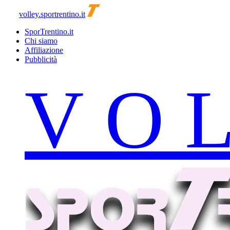
volley.sportrentino.it
SporTrentino.it
Chi siamo
Affiliazione
Pubblicità