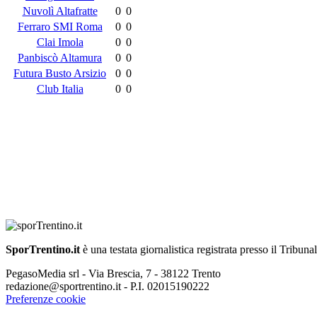
Nuvolì Altafratte
0
0
Ferraro SMI Roma
0
0
Clai Imola
0
0
Panbiscò Altamura
0
0
Futura Busto Arsizio
0
0
Club Italia
0
0
SporTrentino.it
è una testata giornalistica registrata presso il Tribuna
PegasoMedia srl - Via Brescia, 7 - 38122 Trento
redazione@sportrentino.it - P.I. 02015190222
Preferenze cookie