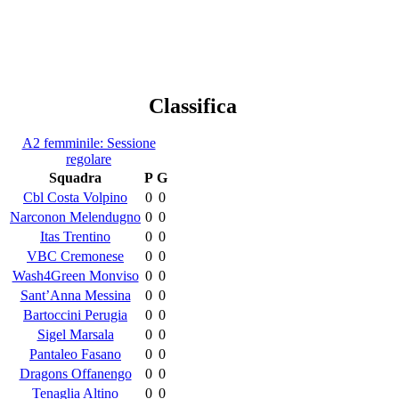
Classifica
A2 femminile: Sessione
regolare
Squadra
P
G
Cbl Costa Volpino
0
0
Narconon Melendugno
0
0
Itas Trentino
0
0
VBC Cremonese
0
0
Wash4Green Monviso
0
0
Sant’Anna Messina
0
0
Bartoccini Perugia
0
0
Sigel Marsala
0
0
Pantaleo Fasano
0
0
Dragons Offanengo
0
0
Tenaglia Altino
0
0