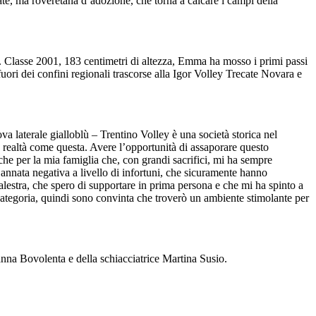
te, ma roveretana d’adozione, che torna a calcare i campi della
. Classe 2001, 183 centimetri di altezza, Emma ha mosso i primi passi
 fuori dei confini regionali trascorse alla Igor Volley Trecate Novara e
laterale gialloblù – Trentino Volley è una società storica nel
realtà come questa. Avere l’opportunità di assaporare questo
e per la mia famiglia che, con grandi sacrifici, mi ha sempre
’annata negativa a livello di infortuni, che sicuramente hanno
alestra, che spero di supportare in prima persona e che mi ha spinto a
 categoria, quindi sono convinta che troverò un ambiente stimolante per
anna Bovolenta e della schiacciatrice Martina Susio.