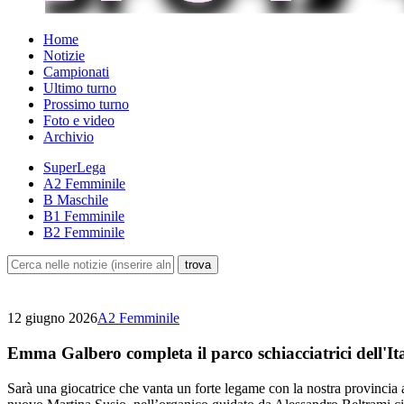
Home
Notizie
Campionati
Ultimo turno
Prossimo turno
Foto e video
Archivio
SuperLega
A2 Femminile
B Maschile
B1 Femminile
B2 Femminile
12 giugno 2026
A2 Femminile
Emma Galbero completa il parco schiacciatrici dell'It
Sarà una giocatrice che vanta un forte legame con la nostra provincia a