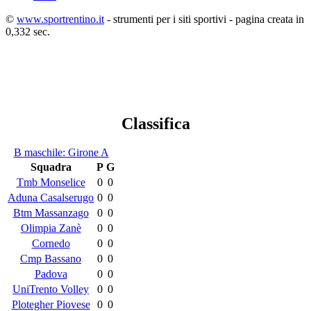
©
www.sportrentino.it
- strumenti per i siti sportivi - pagina creata in
0,332 sec.
Classifica
B maschile: Girone A
Squadra
P
G
Tmb Monselice
0
0
Aduna Casalserugo
0
0
Btm Massanzago
0
0
Olimpia Zanè
0
0
Cornedo
0
0
Cmp Bassano
0
0
Padova
0
0
UniTrento Volley
0
0
Plotegher Piovese
0
0