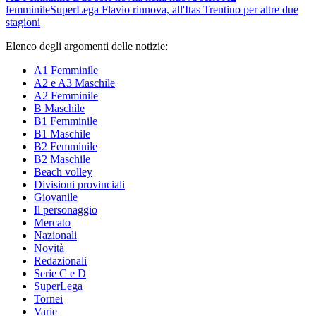
femminile
SuperLega
Flavio rinnova, all'Itas Trentino per altre due
stagioni
Elenco degli argomenti delle notizie:
A1 Femminile
A2 e A3 Maschile
A2 Femminile
B Maschile
B1 Femminile
B1 Maschile
B2 Femminile
B2 Maschile
Beach volley
Divisioni provinciali
Giovanile
Il personaggio
Mercato
Nazionali
Novità
Redazionali
Serie C e D
SuperLega
Tornei
Varie