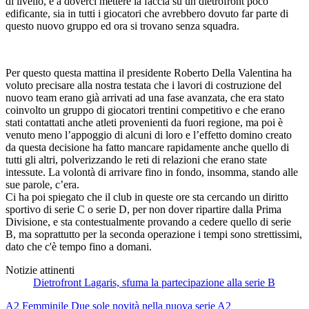
di livello, e a doverci mettere la faccia su un dietrofront poco
edificante, sia in tutti i giocatori che avrebbero dovuto far parte di
questo nuovo gruppo ed ora si trovano senza squadra.
Per questo questa mattina il presidente Roberto Della Valentina ha
voluto precisare alla nostra testata che i lavori di costruzione del
nuovo team erano già arrivati ad una fase avanzata, che era stato
coinvolto un gruppo di giocatori trentini competitivo e che erano
stati contattati anche atleti provenienti da fuori regione, ma poi è
venuto meno l’appoggio di alcuni di loro e l’effetto domino creato
da questa decisione ha fatto mancare rapidamente anche quello di
tutti gli altri, polverizzando le reti di relazioni che erano state
intessute. La volontà di arrivare fino in fondo, insomma, stando alle
sue parole, c’era.
Ci ha poi spiegato che il club in queste ore sta cercando un diritto
sportivo di serie C o serie D, per non dover ripartire dalla Prima
Divisione, e sta contestualmente provando a cedere quello di serie
B, ma soprattutto per la seconda operazione i tempi sono strettissimi,
dato che c'è tempo fino a domani.
Notizie attinenti
Dietrofront Lagaris, sfuma la partecipazione alla serie B
A2 Femminile
Due sole novità nella nuova serie A2