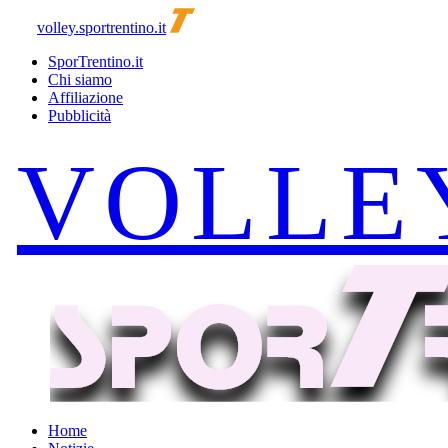
volley.sportrentino.it
SporTrentino.it
Chi siamo
Affiliazione
Pubblicità
Home