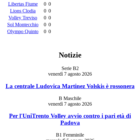
Libertas Fiume
0
0
Lions Clodia
0
0
Volley Treviso
0
0
Sol Montecchio
0
0
Olympo Quinto
0
0
Notizie
Serie B2
venerdì 7 agosto 2026
La centrale Ludovica Martinez Volskis è rossonera
B Maschile
venerdì 7 agosto 2026
Per l'UniTrento Volley avvio contro i pari età di
Padova
B1 Femminile