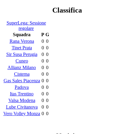
Classifica
SuperLega: Sessione
regolare
Squadra
P
G
Rana Verona
0
0
Tinet Prata
0
0
Sir Susa Perugia
0
0
Cuneo
0
0
Allianz Milano
0
0
Cisterna
0
0
Gas Sales Piacenza
0
0
Padova
0
0
Itas Trentino
0
0
Valsa Modena
0
0
Lube Civitanova
0
0
Vero Volley Monza
0
0