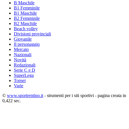
B Maschile
B1 Femminile
B1 Maschile
B2 Femminile
B2 Maschile
Beach volley
Divisioni provinciali
Giovanile
Il personaggio
Mercato
Nazionali
Novità
Redazionali
Serie C e D
SuperLega
Tornei
Varie
©
www.sportrentino.it
- strumenti per i siti sportivi - pagina creata in
0,422 sec.