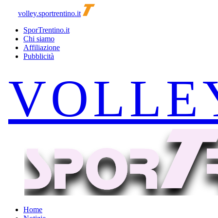
volley.sportrentino.it
SporTrentino.it
Chi siamo
Affiliazione
Pubblicità
Home