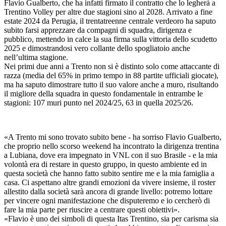
Flavio Gualberto, che ha infatti firmato il contratto che lo legherà a
Trentino Volley per altre due stagioni sino al 2028. Arrivato a fine
estate 2024 da Perugia, il trentatreenne centrale verdeoro ha saputo
subito farsi apprezzare da compagni di squadra, dirigenza e
pubblico, mettendo in calce la sua firma sulla vittoria dello scudetto
2025 e dimostrandosi vero collante dello spogliatoio anche
nell’ultima stagione.
Nei primi due anni a Trento non si è distinto solo come attaccante di
razza (media del 65% in primo tempo in 88 partite ufficiali giocate),
ma ha saputo dimostrare tutto il suo valore anche a muro, risultando
il migliore della squadra in questo fondamentale in entrambe le
stagioni: 107 muri punto nel 2024/25, 63 in quella 2025/26.
«A Trento mi sono trovato subito bene - ha sorriso Flavio Gualberto,
che proprio nello scorso weekend ha incontrato la dirigenza trentina
a Lubiana, dove era impegnato in VNL con il suo Brasile - e la mia
volontà era di restare in questo gruppo, in questo ambiente ed in
questa società che hanno fatto subito sentire me e la mia famiglia a
casa. Ci aspettano altre grandi emozioni da vivere insieme, il roster
allestito dalla società sarà ancora di grande livello: potremo lottare
per vincere ogni manifestazione che disputeremo e io cercherò di
fare la mia parte per riuscire a centrare questi obiettivi».
«Flavio è uno dei simboli di questa Itas Trentino, sia per carisma sia