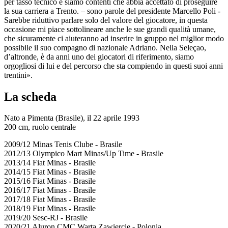
per tasso tecnico e siamo contenti che abbia accettato di proseguire
la sua carriera a Trento. – sono parole del presidente Marcello Poli -
Sarebbe riduttivo parlare solo del valore del giocatore, in questa
occasione mi piace sottolineare anche le sue grandi qualità umane,
che sicuramente ci aiuteranno ad inserire in gruppo nel miglior modo
possibile il suo compagno di nazionale Adriano. Nella Seleçao,
d’altronde, è da anni uno dei giocatori di riferimento, siamo
orgogliosi di lui e del percorso che sta compiendo in questi suoi anni
trentini».
La scheda
Nato a Pimenta (Brasile), il 22 aprile 1993
200 cm, ruolo centrale
2009/12 Minas Tenis Clube - Brasile
2012/13 Olympico Mart Minas/Up Time - Brasile
2013/14 Fiat Minas - Brasile
2014/15 Fiat Minas - Brasile
2015/16 Fiat Minas - Brasile
2016/17 Fiat Minas - Brasile
2017/18 Fiat Minas - Brasile
2018/19 Fiat Minas - Brasile
2019/20 Sesc-RJ - Brasile
2020/21 Aluron CMC Warta Zawiercie - Polonia